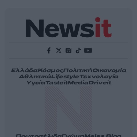
Ελλάδα
Κόσμος
Πολιτική
Οικονομία
Αθλητικά
Lifestyle
Τεχνολογία
Υγεία
Tasteit
Media
Driveit
Πρωτοσέλιδα
Γνώμη
Melas Blog