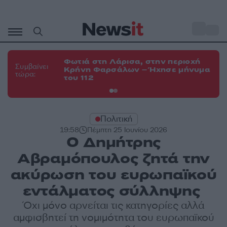
Μετάβαση
σε
o
34
περιεχόμενο
Φωτιά στη Λάρισα, στην περιοχή
Φω
Συμβαίνει
Κρήνη Φαρσάλων – Ήχησε μήνυμα
Κο
τώρα:
του 112
α
Πολιτική
19:58
Πέμπτη 25 Ιουνίου 2026
Ο Δημήτρης
Αβραμόπουλος ζητά την
ακύρωση του ευρωπαϊκού
εντάλματος σύλληψης
Όχι μόνο αρνείται τις κατηγορίες αλλά
αμφισβητεί τη νομιμότητα του ευρωπαϊκού