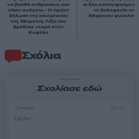
να βοηθά ανθρώπους που
οι δύο κατηγορούμενοι
είχαν ανάγκη» - Η πρώτη
τη δολοφονία του
δήλωση της οικογένειας
58χρονου ψυχολόγ
της 38χρονης Λίζα που
βρέθηκε νεκρή στην
Κυψέλη
Σχόλια
Σχολίασε εδώ
50 /50