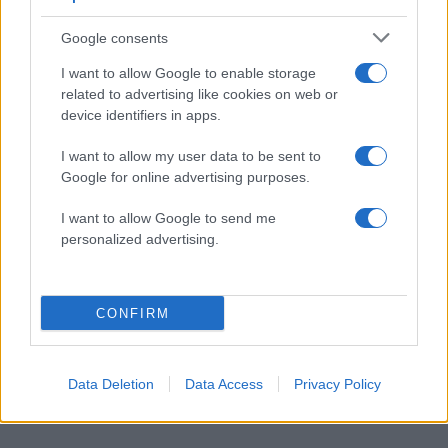
Κύπρου: «Ισχυρή ψήφος εμπιστοσύνης» η
είσοδος της Meridiam στην GSI
Google consents
Canadair 515: Οι πρώτες εικόνες από την
123
I want to allow Google to enable storage
κατασκευή του αεροσκάφους που θα
επιχειρεί και τη νύχτα στα μέτωπα της
related to advertising like cookies on web or
φωτιάς
device identifiers in apps.
Αυγερινός, Μουτσάτσου και ακόμη 20
84
I want to allow my user data to be sent to
πρώην στελέχη κατά Καρυστιανού: «Δεν
αποχωρήσαμε για καρέκλες», αιχμές για
Google for online advertising purposes.
«συγκεντρωτικό μοντέλο»
I want to allow Google to send me
Το πολωμένο μελτέμι που τροφοδότησε
59
personalized advertising.
τις φωτιές σε Αττική και Βοιωτία: «Από τα
ισχυρότερα επεισόδια των τελευταίων 50
χρόνων»
Κρανίου τόπος το Πόρτο Γερμενό μετά το
CONFIRM
51
καταστροφικό πέρασμα της φωτιάς –
Ξεκίνησε η αυτοψία στα καμένα σπίτια
Data Deletion
Data Access
Privacy Policy