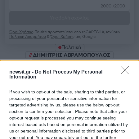
2000 /2000
Υποβολή σχολίου
Όροι Χρήσης
. Το site προστατεύεται από reCAPTCHA, ισχύουν
Πολιτική Απορρήτου
&
Όροι Χρήσης
της Google.
Πολιτική
ΔΗΜΗΤΡΗΣ ΑΒΡΑΜΟΠΟΥΛΟΣ
Share:
newsit.gr -
Do Not Process My Personal
Information
Ακολουθήστε το Νewsit.gr στο
Google News
και
ενημερωθείτε πρώτοι για όλη την ειδησεογραφία και τα
If you wish to opt-out of the sale, sharing to third parties, or
τελευταία νέα
της ημέρας
processing of your personal or sensitive information for
targeted advertising by us, please use the below opt-out
section to confirm your selection. Please note that after your
opt-out request is processed you may continue seeing
interest-based ads based on personal information utilized by
us or personal information disclosed to third parties prior to
Πιο δημοφιλή
your opt-out. You may separately opt-out of the further