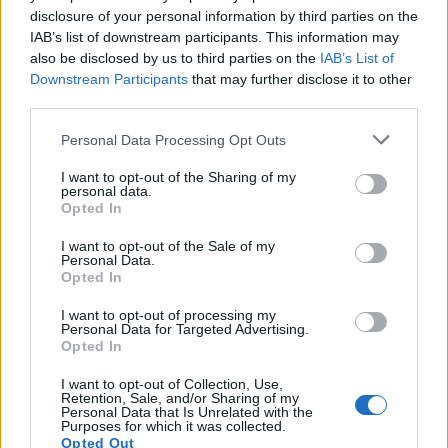
disclosure of your personal information by third parties on the
1
Έφυγαν οι συνεργάτες, μένει η Μαρία
IAB’s list of downstream participants. This information may
Καρυστιανού - Η επόμενη μέρα για την
also be disclosed by us to third parties on the
IAB’s List of
«Ελπίδα για τη Δημοκρατία»
Downstream Participants
that may further disclose it to other
2
Σαμοθράκη: «Μαμά νόμιζες ότι δε θα σε
third parties.
ξαναδώ;» – Τα πρώτα λόγια του 22χρονου
που έπεσε σε κανάλι με καυτό νερό
Please note that this website/app uses one or more Google
Personal Data Processing Opt Outs
services and may gather and store information including but
3
Ψάθα: «Δεν υπήρξε τεχνικό πρόβλημα με
τα δύο ελικόπτερα» κατέθεσαν ο Βρετανός
not limited to your visit or usage behaviour. You may click to
I want to opt-out of the Sharing of my
personal data.
χειριστής και ο Έλληνας διερμηνέας
grant or deny consent to Google and its third-party tags to
Opted In
use your data for below specified purposes in below Google
4
Βαλεντίνη Παπαδάκη για Κώστα Σόμμερ:
consent section.
«Ανησυχώ μήπως ξεχνάει πόσο πολύ τον
I want to opt-out of the Sale of my
χρειαζόμαστε»
Personal Data.
Opted In
5
Η βαθμολογία της UEFA μετά την ισοπαλία
του Παναθηναϊκού με την ΤΣΣΚΑ 1948
I want to opt-out of processing my
Personal Data for Targeted Advertising.
Opted In
Πιο σχολιασμένα
I want to opt-out of Collection, Use,
Retention, Sale, and/or Sharing of my
Personal Data that Is Unrelated with the
Μητσοτάκης στην υπογραφή συμφωνίας
198
Purposes for which it was collected.
για την ηλεκτρική διασύνδεση Ελλάδας –
Opted Out