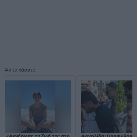
Αν τα χάσατε
«Αφιέρωσε τη ζωή της στο
Αργολίδα: Προφυλακισ