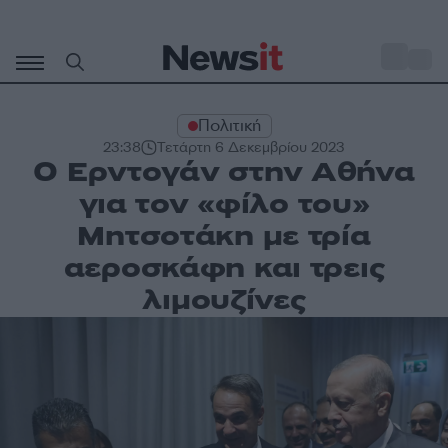
Μετάβαση
σε
o
27
περιεχόμενο
Πολιτική
23:38
Τετάρτη 6 Δεκεμβρίου 2023
Ο Ερντογάν στην Αθήνα
για τον «φίλο του»
Μητσοτάκη με τρία
αεροσκάφη και τρεις
λιμουζίνες