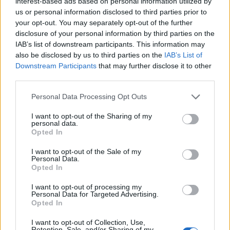
interest-based ads based on personal information utilized by
us or personal information disclosed to third parties prior to
•Σταδίου
your opt-out. You may separately opt-out of the further
disclosure of your personal information by third parties on the
IAB’s list of downstream participants. This information may
•Πανεπιστημίου
also be disclosed by us to third parties on the
IAB’s List of
Downstream Participants
that may further disclose it to other
•Ακαδημίας.
third parties.
Please note that this website/app uses one or more Google
ΔΙΑΦΗΜΙΣΗ
Personal Data Processing Opt Outs
services and may gather and store information including but
not limited to your visit or usage behaviour. You may click to
I want to opt-out of the Sharing of my
personal data.
grant or deny consent to Google and its third-party tags to
Opted In
use your data for below specified purposes in below Google
consent section.
I want to opt-out of the Sale of my
Personal Data.
Opted In
I want to opt-out of processing my
Personal Data for Targeted Advertising.
Opted In
I want to opt-out of Collection, Use,
Retention, Sale, and/or Sharing of my