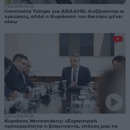
14:28
06.08.26
Ινστιτούτο Τσίπρα για ΔΕΔΔΗΕ: Αυξάνονται οι
χρεώσεις, αλλά η θωράκιση του δικτύου μένει
πίσω
6
14:13
06.08.26
Κυριάκος Μητσοτάκης: «Στρατηγική
προτεραιότητα η βιομηχανία, στόχος μας το