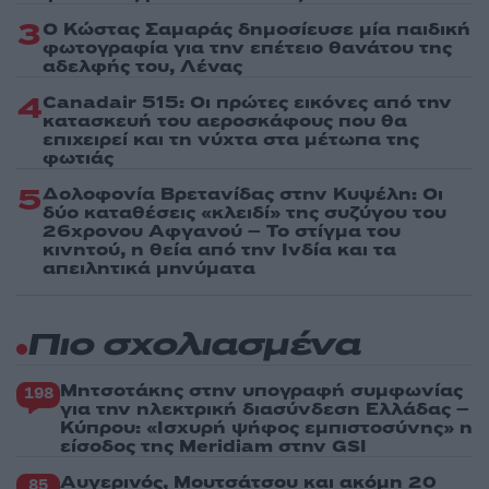
3
Ο Κώστας Σαμαράς δημοσίευσε μία παιδική
φωτογραφία για την επέτειο θανάτου της
αδελφής του, Λένας
4
Canadair 515: Οι πρώτες εικόνες από την
κατασκευή του αεροσκάφους που θα
επιχειρεί και τη νύχτα στα μέτωπα της
φωτιάς
5
Δολοφονία Βρετανίδας στην Κυψέλη: Οι
δύο καταθέσεις «κλειδί» της συζύγου του
26χρονου Αφγανού – Το στίγμα του
κινητού, η θεία από την Ινδία και τα
απειλητικά μηνύματα
Πιο σχολιασμένα
Μητσοτάκης στην υπογραφή συμφωνίας
198
για την ηλεκτρική διασύνδεση Ελλάδας –
Κύπρου: «Ισχυρή ψήφος εμπιστοσύνης» η
είσοδος της Meridiam στην GSI
Αυγερινός, Μουτσάτσου και ακόμη 20
85