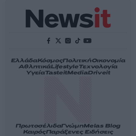
Ελλάδα
Κόσμος
Πολιτική
Οικονομία
Αθλητικά
Lifestyle
Τεχνολογία
Υγεία
Tasteit
Media
Driveit
Πρωτοσέλιδα
Γνώμη
Melas Blog
Καιρός
Παράξενες Ειδήσεις