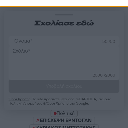
Σχολίασε εδώ
50 /50
2000 /2000
Υποβολή σχολίου
Όροι Χρήσης
. Το site προστατεύεται από reCAPTCHA, ισχύουν
Πολιτική Απορρήτου
&
Όροι Χρήσης
της Google.
Πολιτική
ΕΠΙΣΚΕΨΗ ΕΡΝΤΟΓΑΝ
ΚΥΡΙΑΚΟΣ ΜΗΤΣΟΤΑΚΗΣ