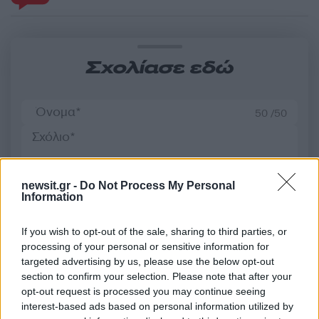
Σχολίασε εδώ
50 /50
newsit.gr -
Do Not Process My Personal
Information
2000 /2000
Υποβολή σχολίου
If you wish to opt-out of the sale, sharing to third parties, or
processing of your personal or sensitive information for
Όροι Χρήσης
. Το site προστατεύεται από reCAPTCHA, ισχύουν
targeted advertising by us, please use the below opt-out
Πολιτική Απορρήτου
&
Όροι Χρήσης
της Google.
section to confirm your selection. Please note that after your
Πολιτική
opt-out request is processed you may continue seeing
interest-based ads based on personal information utilized by
ΔΙΩΞΗ ΗΛΕΚΤΡΟΝΙΚΟΥ ΕΓΚΗΜΑΤΟΣ