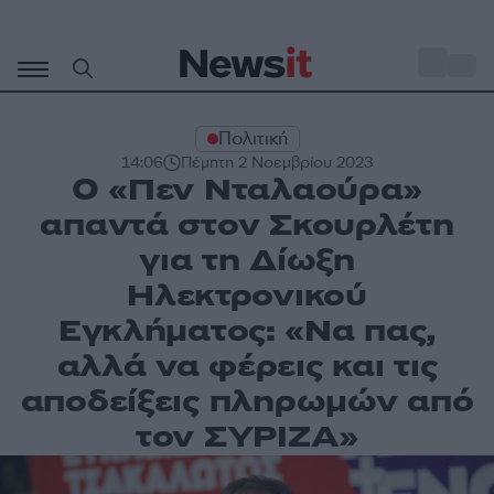
Μετάβαση
σε
o
30
περιεχόμενο
Πολιτική
14:06
Πέμπτη 2 Νοεμβρίου 2023
Ο «Πεν Νταλαούρα»
απαντά στον Σκουρλέτη
για τη Δίωξη
Ηλεκτρονικού
Εγκλήματος: «Να πας,
αλλά να φέρεις και τις
αποδείξεις πληρωμών από
τον ΣΥΡΙΖΑ»