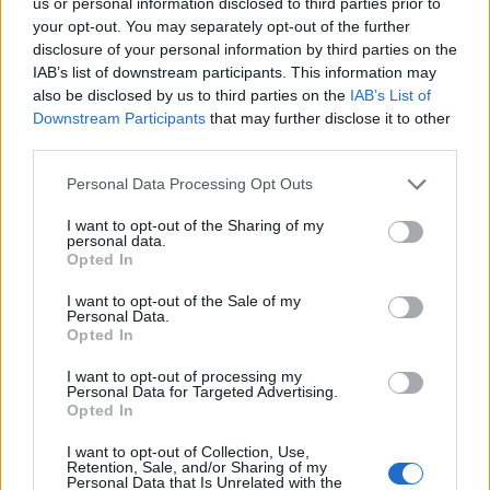
us or personal information disclosed to third parties prior to
ΠΑΝΟΣ ΣΚΟΥΡΛΕΤΗΣ
ΣΥΡΙΖΑ
your opt-out. You may separately opt-out of the further
disclosure of your personal information by third parties on the
Share:
IAB’s list of downstream participants. This information may
also be disclosed by us to third parties on the
IAB’s List of
Ακολουθήστε το Νewsit.gr στο
Google News
και
Downstream Participants
that may further disclose it to other
ενημερωθείτε πρώτοι για όλη την ειδησεογραφία και τα
third parties.
τελευταία νέα
της ημέρας
Please note that this website/app uses one or more Google
Personal Data Processing Opt Outs
services and may gather and store information including but
not limited to your visit or usage behaviour. You may click to
I want to opt-out of the Sharing of my
personal data.
grant or deny consent to Google and its third-party tags to
Opted In
use your data for below specified purposes in below Google
Πιο δημοφιλή
consent section.
I want to opt-out of the Sale of my
Personal Data.
Opted In
1
Κωνσταντίνος Αργυρός και Αλεξάνδρα
Νίκα κάνουν διακοπές με πολυτελές γιοτ
με τα δύο παιδιά τους
I want to opt-out of processing my
Personal Data for Targeted Advertising.
2
Opted In
Η Άννα Βίσση ξετρελάθηκε με μπάντα που
έπαιζε Τσιτσάνη στο Φισκάρδο και τους
πρότεινε συνεργασία
I want to opt-out of Collection, Use,
Retention, Sale, and/or Sharing of my
Personal Data that Is Unrelated with the
Θρήνος για τον Λιονέλ Μέσι – Πέθανε ο