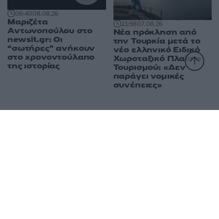
08:40
08.08.26
Μαριζέτα
21:58
07.08.26
Αντωνοπούλου στο
Νέα πρόκληση από
newsit.gr: Οι
την Τουρκία μετά το
“σωτήρες” ανήκουν
νέο ελληνικό Ειδικό
στο χρονοντούλαπο
Χωροταξικό Πλαίσιο
της ιστορίας
Τουρισμού: «Δεν
παράγει νομικές
συνέπειες»