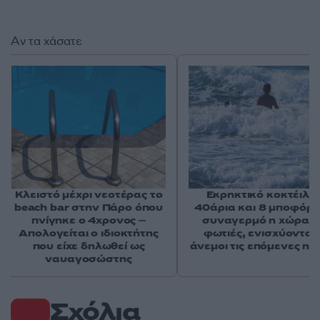
Αν τα χάσατε
Κλειστό μέχρι νεοτέρας το
Εκρηκτικό κοκτέιλ μ
beach bar στην Πάρο όπου
40άρια και 8 μποφόρ -
πνίγηκε ο 4χρονος –
συναγερμό η χώρα γ
Απολογείται ο ιδιοκτήτης
φωτιές, ενισχύονται 
που είχε δηλωθεί ως
άνεμοι τις επόμενες ημ
ναυαγοσώστης
Σχόλια