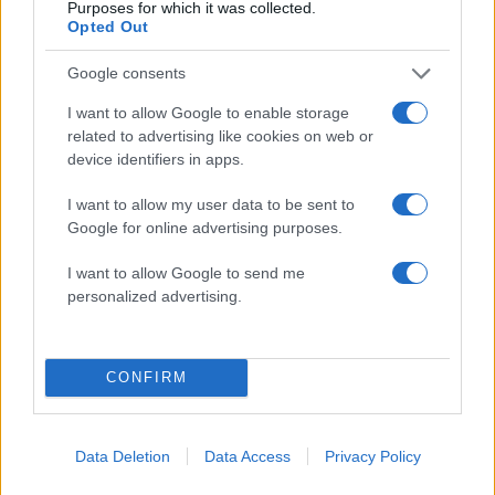
3
Purposes for which it was collected.
πατέρας του, Χόρχε
Opted Out
4
Ελίζαμπεθ Ελέτσι και Νεκτάριος Λεμονίδης
πήγαν στον Άγιο Νεκτάριο Βούλας για να
Google consents
πάρουν την ευχή για τον γιο τους
I want to allow Google to enable storage
5
Τζο Μπάιντεν: «Ο καρκίνος έχει εξαπλωθεί,
related to advertising like cookies on web or
είναι πολύ επώδυνο», λέει ο γιος του
device identifiers in apps.
I want to allow my user data to be sent to
Πιο σχολιασμένα
Google for online advertising purposes.
Βγήκαν ξανά τα μαχαίρια στην Ελπίδα
96
I want to allow Google to send me
για τη Δημοκρατία: «Καρυστιανού,
personalized advertising.
Γρατσία και Γαλανός μετέτρεψαν το
κίνημα σε φοβικό αρχηγικό κόμμα»
Απίστευτο κι όμως αληθινό -
83
CONFIRM
Aναστέλλονται τα τακτικά ραντεβού του
αγγειοχειρουργού του νοσοκομείου
Χανίων επειδή κλάπηκε το μηχανάκι του
γιατρού
Data Deletion
Data Access
Privacy Policy
ΕΛΑΣ: Ο Αλέξης Δέδες ο πρώτος
73
υποψήφιος βουλευτής του κόμματος –