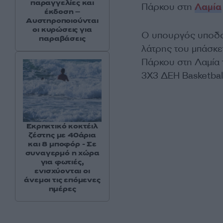
παραγγελίες και
Πάρκου στη
Λαμία
έκδοση –
Αυστηροποιούνται
οι κυρώσεις για
Ο υπουργός υποδο
παραβάσεις
λάτρης του μπάσκετ
Πάρκου στη Λαμία 
3Χ3 ΔΕΗ Basketbal
Εκρηκτικό κοκτέιλ
ζέστης με 40άρια
και 8 μποφόρ - Σε
συναγερμό η χώρα
για φωτιές,
ενισχύονται οι
άνεμοι τις επόμενες
ημέρες