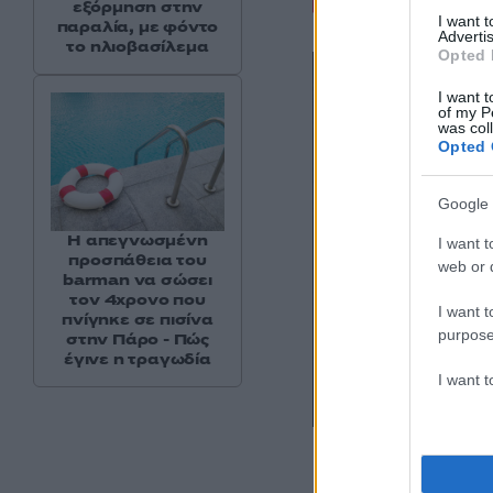
εξόρμηση στην
I want 
παραλία, με φόντο
Advertis
το ηλιοβασίλεμα
Opted 
I want t
of my P
was col
Opted 
Google 
Η απεγνωσμένη
I want t
προσπάθεια του
web or d
barman να σώσει
τον 4χρονο που
I want t
πνίγηκε σε πισίνα
purpose
στην Πάρο - Πώς
έγινε η τραγωδία
I want 
Η ομάδα του, πάντ