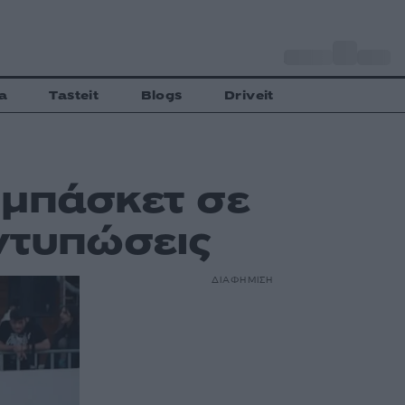
o
Αθήνα
30
C
a
Tasteit
Blogs
Driveit
 μπάσκετ σε
ντυπώσεις
ΔΙΑΦΗΜΙΣΗ