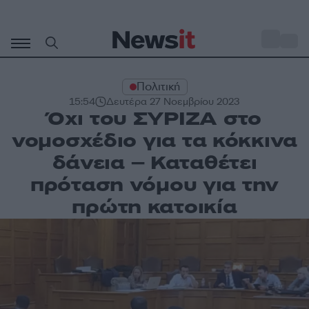
Μετάβαση
σε
o
34
περιεχόμενο
Πολιτική
15:54
Δευτέρα 27 Νοεμβρίου 2023
Όχι του ΣΥΡΙΖΑ στο
νομοσχέδιο για τα κόκκινα
δάνεια – Καταθέτει
πρόταση νόμου για την
πρώτη κατοικία