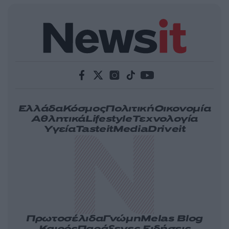
Ελλάδα
Κόσμος
Πολιτική
Οικονομία
Αθλητικά
Lifestyle
Τεχνολογία
Υγεία
Tasteit
Media
Driveit
Πρωτοσέλιδα
Γνώμη
Melas Blog