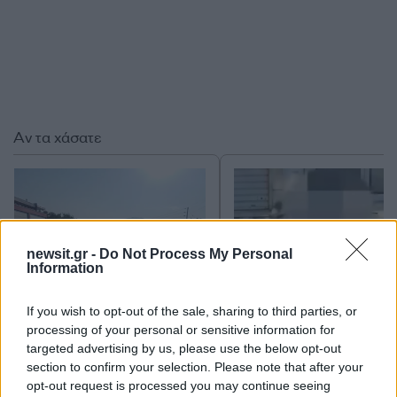
Αν τα χάσατε
newsit.gr -
Do Not Process My Personal
Information
If you wish to opt-out of the sale, sharing to third parties, or
Δεν ήταν μόνο η ταχύτητα
Μυστράς: Αλλαγή στ
processing of your personal or sensitive information for
που οδήγησε στο τροχαίο
υπερασπιστική γραμμή
targeted advertising by us, please use the below opt-out
στις Σέρρες με νεκρούς
55χρονου που έκρυψε
section to confirm your selection. Please note that after your
μητέρα και γιο - «Ίσως κάτι
νεκρό πατέρα του σ
opt-out request is processed you may continue seeing
απέσπασε την προσοχή
καταψύκτη – Η αγά