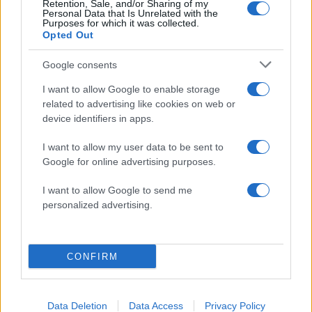
Υποβολή σχολίου
Retention, Sale, and/or Sharing of my
Personal Data that Is Unrelated with the
Purposes for which it was collected.
Όροι Χρήσης
. Το site προστατεύεται από reCAPTCHA, ισχύουν
Opted Out
Πολιτική Απορρήτου
&
Όροι Χρήσης
της Google.
Google consents
Πολιτική
ΚΟΚΚΙΝΑ ΔΑΝΕΙΑ
ΠΡΩΤΗ ΚΑΤΟΙΚΙΑ
I want to allow Google to enable storage
ΣΥΡΙΖΑ
related to advertising like cookies on web or
device identifiers in apps.
Share:
I want to allow my user data to be sent to
Google for online advertising purposes.
Ακολουθήστε το Νewsit.gr στο
Google News
και
ενημερωθείτε πρώτοι για όλη την ειδησεογραφία και τα
I want to allow Google to send me
τελευταία νέα
της ημέρας
personalized advertising.
CONFIRM
Πιο δημοφιλή
Data Deletion
Data Access
Privacy Policy
Αριστοτέλης Δαμίγος: Στο Αποτεφρωτήριο