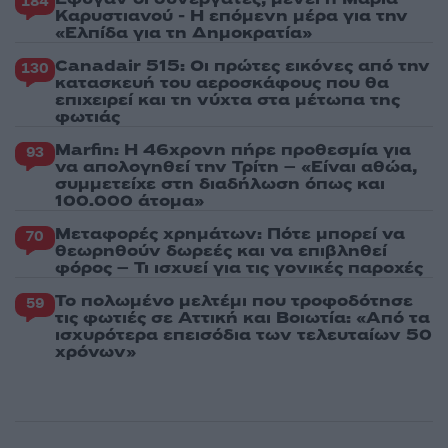
184
Καρυστιανού - Η επόμενη μέρα για την
«Ελπίδα για τη Δημοκρατία»
Canadair 515: Οι πρώτες εικόνες από την
130
κατασκευή του αεροσκάφους που θα
επιχειρεί και τη νύχτα στα μέτωπα της
φωτιάς
Marfin: Η 46χρονη πήρε προθεσμία για
93
να απολογηθεί την Τρίτη – «Είναι αθώα,
συμμετείχε στη διαδήλωση όπως και
100.000 άτομα»
Μεταφορές χρημάτων: Πότε μπορεί να
70
θεωρηθούν δωρεές και να επιβληθεί
φόρος – Τι ισχυεί για τις γονικές παροχές
Το πολωμένο μελτέμι που τροφοδότησε
59
τις φωτιές σε Αττική και Βοιωτία: «Από τα
ισχυρότερα επεισόδια των τελευταίων 50
χρόνων»