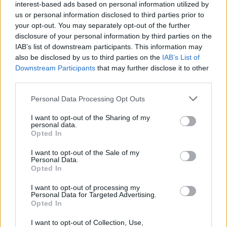
interest-based ads based on personal information utilized by
του οδηγού» λέει
στους γονείς και η
us or personal information disclosed to third parties prior to
πραγματογνώμονας
διαφωνία με την αδε
του
your opt-out. You may separately opt-out of the further
disclosure of your personal information by third parties on the
IAB’s list of downstream participants. This information may
Σχόλια
also be disclosed by us to third parties on the
IAB’s List of
Downstream Participants
that may further disclose it to other
third parties.
Please note that this website/app uses one or more Google
Personal Data Processing Opt Outs
services and may gather and store information including but
Σχολίασε εδώ
not limited to your visit or usage behaviour. You may click to
I want to opt-out of the Sharing of my
personal data.
grant or deny consent to Google and its third-party tags to
Opted In
use your data for below specified purposes in below Google
50 /50
consent section.
I want to opt-out of the Sale of my
Personal Data.
Opted In
I want to opt-out of processing my
Personal Data for Targeted Advertising.
Opted In
2000 /2000
I want to opt-out of Collection, Use,