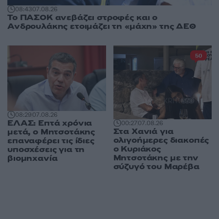
08:43
07.08.26
Το ΠΑΣΟΚ ανεβάζει στροφές και ο
Ανδρουλάκης ετοιμάζει τη «μάχη» της ΔΕΘ
50
08:29
07.08.26
ΕΛΑΣ: Επτά χρόνια
00:27
07.08.26
Στα Χανιά για
μετά, ο Μητσοτάκης
ολιγοήμερες διακοπές
επαναφέρει τις ίδιες
ο Κυριάκος
υποσχέσεις για τη
Μητσοτάκης με την
βιομηχανία
σύζυγό του Μαρέβα