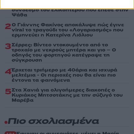
1
Ριτσώνας το «ύστατο χαίρε» στον Έλληνα
σύνδεσμο του ελικοπτέρου που έπεσε στην
Ψάθα
2
Ο Γιάννης Φακίνος αποκάλυψε πώς έγινε
viral το τραγούδι του «Λογαριασμός» που
ερμηνεύει η Κατερίνα Λιόλιου
3
Σέρρες: Βίντεο ντοκουμέντο από το
τροχαίο με νεκρούς μητέρα και γιο – Ο
οδηγός του φορτηγού κατέγραψε τη
σύγκρουση
4
Έρχεται τριήμερο με 40άρια και ισχυρά
μελτέμια - Οι περιοχές που θα είναι πιο
έντονα τα φαινόμενα
5
Στα Χανιά για ολιγοήμερες διακοπές ο
Κυριάκος Μητσοτάκης με την σύζυγό του
Μαρέβα
Πιο σχολιασμένα
Έφυγαν οι συνεργάτες, μένει η Μαρία