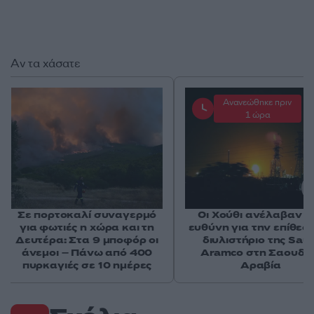
Αν τα χάσατε
Ανανεώθηκε πριν
1 ώρα
Σε πορτοκαλί συναγερμό
Οι Χούθι ανέλαβαν τ
για φωτιές η χώρα και τη
ευθύνη για την επίθεσ
Δευτέρα: Στα 9 μποφόρ οι
διυλιστήριο της Saud
άνεμοι – Πάνω από 400
Aramco στη Σαουδι
πυρκαγιές σε 10 ημέρες
Αραβία