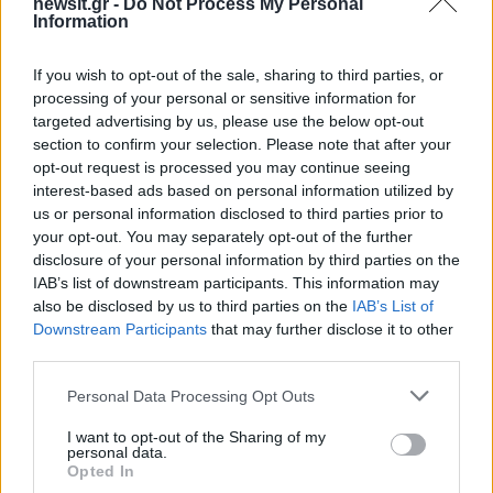
αριστερά που θεωρώ ότι όλα
τα προηγούμενα
newsit.gr -
Do Not Process My Personal
Information
χρόνια δεν έβρισκε μια πλήρη έκφραση στο
πολιτικό επίπεδο
. Δηλαδή κόσμος ο οποίος, να
If you wish to opt-out of the sale, sharing to third parties, or
το πω σχηματικά, έχει έναν αριστερό τρόπο
processing of your personal or sensitive information for
προσέγγισης στα τεκταινόμενα στο κοινωνικό
targeted advertising by us, please use the below opt-out
section to confirm your selection. Please note that after your
πεδίο, αλλά δεν υπήρχε κάποια πολιτική δύναμη
opt-out request is processed you may continue seeing
να τον εκφράσει με έναν αυθεντικό τρόπο. Και το
interest-based ads based on personal information utilized by
δεύτερο είναι
να καλύψει αυτό το κενό που
us or personal information disclosed to third parties prior to
your opt-out. You may separately opt-out of the further
δημιουργείται
από τη ραγδαία μετατόπιση,
disclosure of your personal information by third parties on the
πολιτική μετατόπιση και μετάλλαξη του ΣΥΡΙΖΑ»,
IAB’s list of downstream participants. This information may
ανέφερε ο πρώην υπουργός.
also be disclosed by us to third parties on the
IAB’s List of
Downstream Participants
that may further disclose it to other
third parties.
«Εγώ ποτέ δεν ήμουν της άποψης ότι η
Αριστερά είναι μια Αριστερά,
είναι και το ΚΚΕ,
Please note that this website/app uses one or more Google
Personal Data Processing Opt Outs
services and may gather and store information including but
δογματική Αριστερά δεν με εκφράζει
,
not limited to your visit or usage behaviour. You may click to
I want to opt-out of the Sharing of my
Αριστερά είναι και άλλες μικρότερες ομάδες.
personal data.
grant or deny consent to Google and its third-party tags to
Opted In
Εγώ μιλάω για τη σύγχρονη αριστερή,
use your data for below specified purposes in below Google