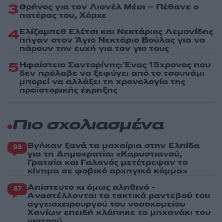
3
Θρήνος για τον Λιονέλ Μέσι – Πέθανε ο
πατέρας του, Χόρχε
4
Ελίζαμπεθ Ελέτσι και Νεκτάριος Λεμονίδης
πήγαν στον Άγιο Νεκτάριο Βούλας για να
πάρουν την ευχή για τον γιο τους
5
Ηφαίστειο Σαντορίνης: Ένας 15χρονος που
δεν πρόλαβε να ξεφύγει από το τσουνάμι
μπορεί να αλλάξει τη χρονολογία της
προϊστορικής έκρηξης
Πιο σχολιασμένα
Βγήκαν ξανά τα μαχαίρια στην Ελπίδα
98
για τη Δημοκρατία: «Καρυστιανού,
Γρατσία και Γαλανός μετέτρεψαν το
κίνημα σε φοβικό αρχηγικό κόμμα»
Απίστευτο κι όμως αληθινό -
87
Aναστέλλονται τα τακτικά ραντεβού του
αγγειοχειρουργού του νοσοκομείου
Χανίων επειδή κλάπηκε το μηχανάκι του
γιατρού