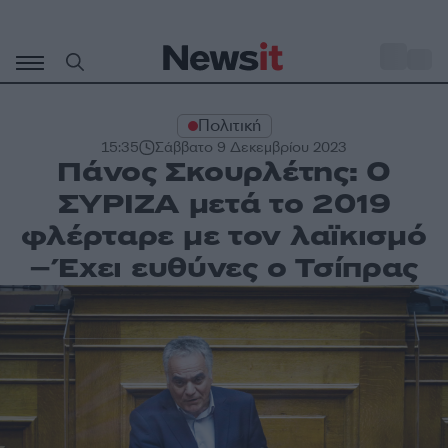
Μετάβαση
σε
o
32
περιεχόμενο
Πολιτική
15:35
Σάββατο 9 Δεκεμβρίου 2023
Πάνος Σκουρλέτης: Ο
ΣΥΡΙΖΑ μετά το 2019
φλέρταρε με τον λαϊκισμό
– Έχει ευθύνες ο Τσίπρας