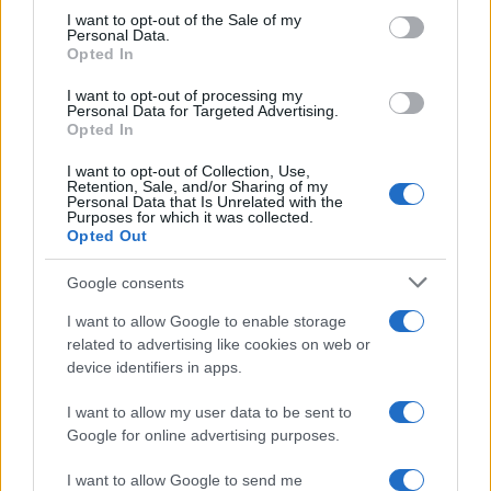
consent section.
ριζοσπαστική, ανανεωτική αριστερά», κατέληξε ο
I want to opt-out of the Sale of my
Personal Data.
Πάνος Σκουρλέτης.
Opted In
I want to opt-out of processing my
Personal Data for Targeted Advertising.
Γιατί έφυγε από τον ΣΥΡΙΖΑ
Opted In
I want to opt-out of Collection, Use,
Για το επιχείρημα του κ. Κασσελάκη ότι όσοι
Retention, Sale, and/or Sharing of my
Personal Data that Is Unrelated with the
αποχώρησαν το έκαναν γιατί έχασαν τις
Purposes for which it was collected.
Opted Out
εσωκομματικές εκλογές, απάντησε: «Εγώ
τουλάχιστον μιλάω για τον εαυτό μου. Έφυγα
Google consents
από έναν χώρο ο οποίος, όπως σας είπα πριν,
I want to allow Google to enable storage
είχε μεταλλαχθεί
από έναν χώρο που είχε χάσει
related to advertising like cookies on web or
την ταυτότητά του. Διότι όταν απευθύνεσαι και
device identifiers in apps.
θέλεις να πείσεις τον κόσμο, πρέπει να ξέρεις
I want to allow my user data to be sent to
ποιος είσαι εσύ προηγουμένως, ποια είναι η
Google for online advertising purposes.
δικιά σου ταυτότητα. Ένα χώρο που μπορούσε
I want to allow Google to send me
να εκφράσει τους προβληματισμούς της νέας