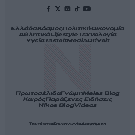
Ελλάδα
Κόσμος
Πολιτική
Οικονομία
Αθλητικά
Lifestyle
Τεχνολογία
Υγεία
Tasteit
Media
Driveit
Πρωτοσέλιδα
Γνώμη
Melas Blog
Καιρός
Παράξενες Ειδήσεις
Nikos Blog
Videos
Ταυτότητα
Επικοινωνία
Διαφήμιση