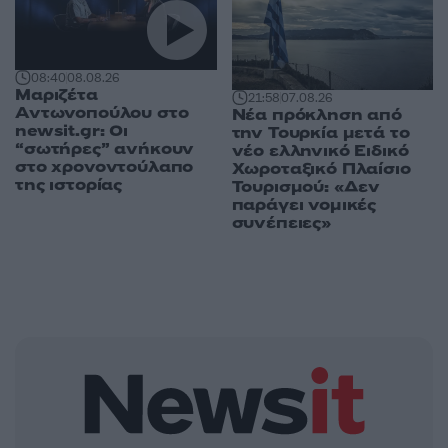
08:40
08.08.26
Μαριζέτα
21:58
07.08.26
Αντωνοπούλου στο
Νέα πρόκληση από
newsit.gr: Οι
την Τουρκία μετά το
“σωτήρες” ανήκουν
νέο ελληνικό Ειδικό
στο χρονοντούλαπο
Χωροταξικό Πλαίσιο
της ιστορίας
Τουρισμού: «Δεν
παράγει νομικές
συνέπειες»