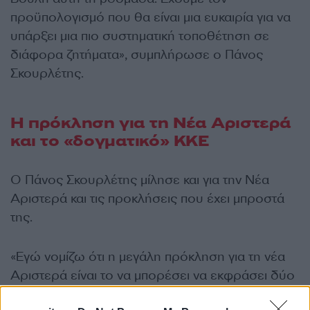
προϋπολογισμό που θα είναι μια ευκαιρία για να
υπάρξει μια πιο συστηματική τοποθέτηση σε
διάφορα ζητήματα», συμπλήρωσε ο Πάνος
Σκουρλέτης.
Η πρόκληση για τη Νέα Αριστερά
και το «δογματικό» ΚΚΕ
Ο Πάνος Σκουρλέτης μίλησε και για την Νέα
Αριστερά και τις προκλήσεις που έχει μπροστά
της.
«Εγώ νομίζω ότι η μεγάλη πρόκληση για τη νέα
Αριστερά είναι το να μπορέσει να εκφράσει δύο
πράγματα. Πρώτα από όλα μια κοινωνική