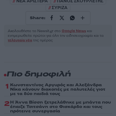
ΝΕΑ ΑΡΙΣΤΕΡΑ
ΠΑΝΟΣ ΣΚΟΥΡΛΕΤΗΣ
ΣΥΡΙΖΑ
Share:
Ακολουθήστε το Νewsit.gr στο
Google News
και
ενημερωθείτε πρώτοι για όλη την ειδησεογραφία και τα
τελευταία νέα
της ημέρας
Πιο δημοφιλή
1
Κωνσταντίνος Αργυρός και Αλεξάνδρα
Νίκα κάνουν διακοπές με πολυτελές γιοτ
με τα δύο παιδιά τους
2
Η Άννα Βίσση ξετρελάθηκε με μπάντα που
έπαιζε Τσιτσάνη στο Φισκάρδο και τους
πρότεινε συνεργασία