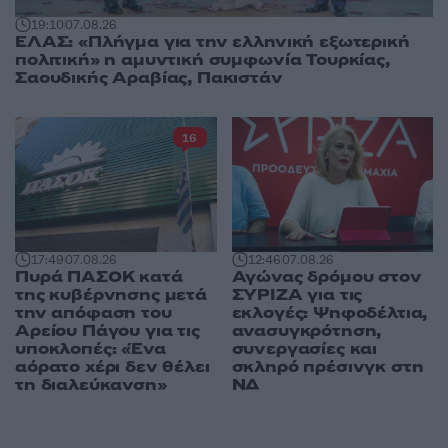
19:10
07.08.26
ΕΛΑΣ: «Πλήγμα για την ελληνική εξωτερική
πολιτική» η αμυντική συμφωνία Τουρκίας,
Σαουδικής Αραβίας, Πακιστάν
16
17:49
07.08.26
12:46
07.08.26
Πυρά ΠΑΣΟΚ κατά
Αγώνας δρόμου στον
της κυβέρνησης μετά
ΣΥΡΙΖΑ για τις
την απόφαση του
εκλογές: Ψηφοδέλτια,
Αρείου Πάγου για τις
ανασυγκρότηση,
υποκλοπές: «Ένα
συνεργασίες και
αόρατο χέρι δεν θέλει
σκληρό πρέσινγκ στη
τη διαλεύκανση»
ΝΔ