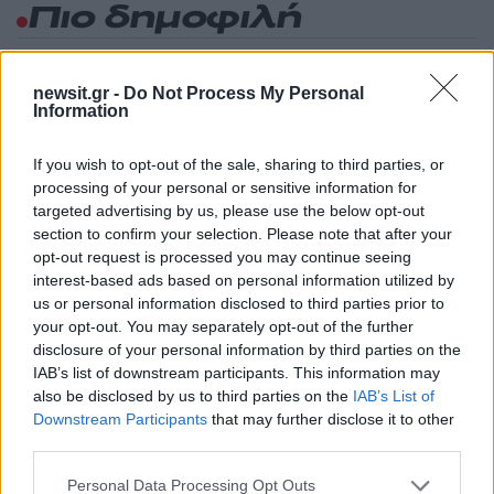
Πιο δημοφιλή
1
Λένα Σαμαρά: Συγκίνηση στο μνημόσυνο
για τον έναν χρόνο από τον θάνατο της
newsit.gr -
Do Not Process My Personal
κόρης του Αντώνη Σαμαρά
Information
2
Σοκαριστική υπόθεση στην Κρήτη:
Τουρίστας ρωτούσε πόσο να πληρώσει για
If you wish to opt-out of the sale, sharing to third parties, or
να ασελγήσει σε 10χρονο κορίτσι - Το παιδί
processing of your personal or sensitive information for
καθόταν αμέριμνο σε αυλή επιχείρησης
targeted advertising by us, please use the below opt-out
3
Γερμανία: Συνελήφθη 31χρονος για τρεις
section to confirm your selection. Please note that after your
ανθρωποκτονίες μελών της greek mafia
opt-out request is processed you may continue seeing
interest-based ads based on personal information utilized by
4
Έφυγε από τη ζωή η Χριστίνα Πιτουρά,
πρώην σύζυγος του Βασίλη Χιώτη
us or personal information disclosed to third parties prior to
your opt-out. You may separately opt-out of the further
5
Δεν ήταν μόνο η ταχύτητα που οδήγησε
disclosure of your personal information by third parties on the
στο τροχαίο στις Σέρρες με νεκρούς μητέρα
IAB’s list of downstream participants. This information may
και γιο - «Ίσως κάτι απέσπασε την προσοχή
του οδηγού» λέει πραγματογνώμονας
also be disclosed by us to third parties on the
IAB’s List of
Downstream Participants
that may further disclose it to other
third parties.
Πιο σχολιασμένα
Please note that this website/app uses one or more Google
Personal Data Processing Opt Outs