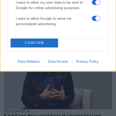
I want to allow my user data to be sent to
Google for online advertising purposes.
I want to allow Google to send me
Πολιτική: Περισσότερα
personalized advertising.
άρθρα
7
CONFIRM
Data Deletion
Data Access
Privacy Policy
10:13
08.08.26
ΕΛΑΣ για Κτηματολόγιο: Η υποστελέχωση