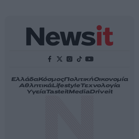
Ελλάδα
Κόσμος
Πολιτική
Οικονομία
Αθλητικά
Lifestyle
Τεχνολογία
Υγεία
Tasteit
Media
Driveit