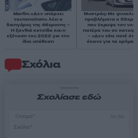
Marfin: «Δεν υπάρχει
Μυστράς: Με ψυχολογ
ταυτοποίηση» λέει ο
προβλήματα ο 55χρο
δικηγόρος της 46χρονης –
που έκρυψε τον νεκ
Η ξανθιά κοτσίδα και η
πατέρα του σε καταψ
εξέταση του 2022 για την
– «Δεν είπε ποτέ ότι 
ίδια υπόθεση
έκανε για τα χρήματ
Σχόλια
Σχολίασε εδώ
50 /50