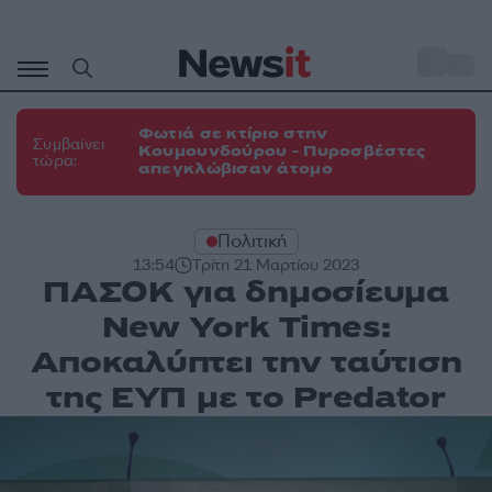
Μετάβαση
σε
o
31
περιεχόμενο
Φωτιά σε κτίριο στην
Συμβαίνει
Κουμουνδούρου - Πυροσβέστες
τώρα:
απεγκλώβισαν άτομο
Πολιτική
13:54
Τρίτη 21 Μαρτίου 2023
ΠΑΣΟΚ για δημοσίευμα
New York Times:
Αποκαλύπτει την ταύτιση
της ΕΥΠ με το Predator