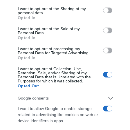
services and may gather and store information including but
Canadair 515: Οι πρώτες εικόνες από την
132
not limited to your visit or usage behaviour. You may click to
I want to opt-out of the Sharing of my
κατασκευή του αεροσκάφους που θα
personal data.
grant or deny consent to Google and its third-party tags to
επιχειρεί και τη νύχτα στα μέτωπα της
Opted In
use your data for below specified purposes in below Google
φωτιάς
consent section.
I want to opt-out of the Sale of my
Marfin: Η 46χρονη πήρε προθεσμία για
100
Personal Data.
να απολογηθεί την Τρίτη – «Είναι αθώα,
Opted In
συμμετείχε στη διαδήλωση όπως και
100.000 άτομα»
I want to opt-out of processing my
Personal Data for Targeted Advertising.
Βγήκαν ξανά τα μαχαίρια στην Ελπίδα
90
Opted In
για τη Δημοκρατία: «Καρυστιανού,
Γρατσία και Γαλανός μετέτρεψαν το
I want to opt-out of Collection, Use,
κίνημα σε φοβικό αρχηγικό κόμμα»
Retention, Sale, and/or Sharing of my
Personal Data that Is Unrelated with the
Μεταφορές χρημάτων: Πότε μπορεί να
71
Purposes for which it was collected.
θεωρηθούν δωρεές και να επιβληθεί
Opted Out
φόρος – Τι ισχυεί για τις γονικές παροχές
Google consents
Απίστευτο κι όμως αληθινό -
60
Aναστέλλονται τα τακτικά ραντεβού του
I want to allow Google to enable storage
αγγειοχειρουργού του νοσοκομείου
Χανίων επειδή κλάπηκε το μηχανάκι του
related to advertising like cookies on web or
γιατρού
device identifiers in apps.