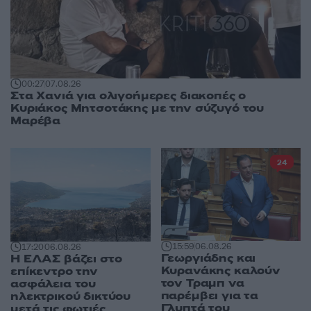
00:27
07.08.26
Στα Χανιά για ολιγοήμερες διακοπές ο
Κυριάκος Μητσοτάκης με την σύζυγό του
Μαρέβα
24
15:59
06.08.26
17:20
06.08.26
Γεωργιάδης και
Η ΕΛΑΣ βάζει στο
Κυρανάκης καλούν
επίκεντρο την
τον Τραμπ να
ασφάλεια του
παρέμβει για τα
ηλεκτρικού δικτύου
Γλυπτά του
μετά τις φωτιές