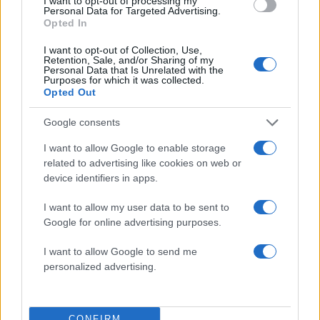
I want to opt-out of processing my
Personal Data for Targeted Advertising.
Opted In
2000 /2000
I want to opt-out of Collection, Use,
Retention, Sale, and/or Sharing of my
Personal Data that Is Unrelated with the
Υποβολή σχολίου
Purposes for which it was collected.
Opted Out
Όροι Χρήσης
. Το site προστατεύεται από reCAPTCHA, ισχύουν
Πολιτική Απορρήτου
&
Όροι Χρήσης
της Google.
Google consents
Πολιτική
I want to allow Google to enable storage
ΠΑΣΟΚ
ΤΑΣΟΣ ΧΑΤΖΗΒΑΣΙΛΕΙΟΥ
related to advertising like cookies on web or
device identifiers in apps.
Share:
I want to allow my user data to be sent to
Ακολουθήστε το Νewsit.gr στο
Google News
και
Google for online advertising purposes.
ενημερωθείτε πρώτοι για όλη την ειδησεογραφία και τα
τελευταία νέα
της ημέρας
I want to allow Google to send me
personalized advertising.
CONFIRM