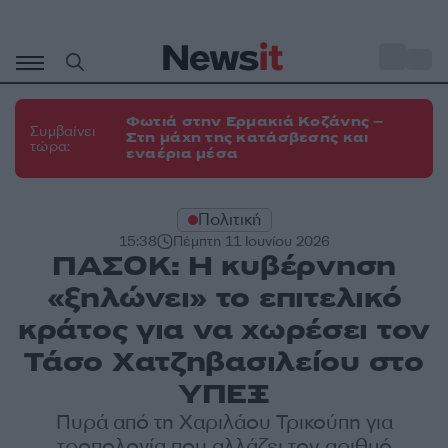
Μετάβαση
σε
o
34
περιεχόμενο
Φωτιά στην Ερμακιά Κοζάνης –
Συμβαίνει
Στη μάχη της κατάσβεσης και
τώρα:
εναέρια μέσα
Πολιτική
15:38
Πέμπτη 11 Ιουνίου 2026
ΠΑΣΟΚ: Η κυβέρνηση
«ξηλώνει» το επιτελικό
κράτος για να χωρέσει τον
Τάσο Χατζηβασιλείου στο
ΥΠΕΞ
Πυρά από τη Χαριλάου Τρικούπη για
τροπολογία που αλλάζει τον αριθμό