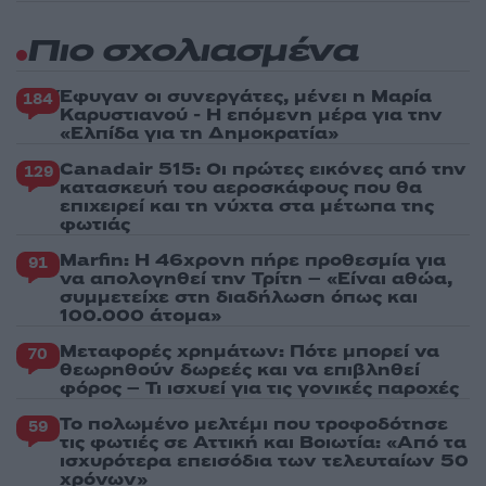
Πιο σχολιασμένα
Έφυγαν οι συνεργάτες, μένει η Μαρία
184
Καρυστιανού - Η επόμενη μέρα για την
«Ελπίδα για τη Δημοκρατία»
Canadair 515: Οι πρώτες εικόνες από την
129
κατασκευή του αεροσκάφους που θα
επιχειρεί και τη νύχτα στα μέτωπα της
φωτιάς
Marfin: Η 46χρονη πήρε προθεσμία για
91
να απολογηθεί την Τρίτη – «Είναι αθώα,
συμμετείχε στη διαδήλωση όπως και
100.000 άτομα»
Μεταφορές χρημάτων: Πότε μπορεί να
70
θεωρηθούν δωρεές και να επιβληθεί
φόρος – Τι ισχυεί για τις γονικές παροχές
Το πολωμένο μελτέμι που τροφοδότησε
59
τις φωτιές σε Αττική και Βοιωτία: «Από τα
ισχυρότερα επεισόδια των τελευταίων 50
χρόνων»