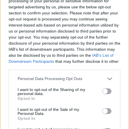
processing of your personal or sensitive information for
Τραγωδία στις Σέρρες: «Τα
Μυστράς: Αλλαγή στ
targeted advertising by us, please use the below opt-out
έχασα όλα, κάτι με
υπερασπιστική γραμμή
section to confirm your selection. Please note that after your
τράβαγε στην καρδιά μου»,
55χρονου που έκρυψε
opt-out request is processed you may continue seeing
λέει ο άνδρας που έχασε
νεκρό πατέρα του σ
interest-based ads based on personal information utilized by
σύζυγο και γιο στο τροχαίο
καταψύκτη – Η αγά
us or personal information disclosed to third parties prior to
στους γονείς και η
your opt-out. You may separately opt-out of the further
διαφωνία με την αδε
του
disclosure of your personal information by third parties on the
IAB’s list of downstream participants. This information may
also be disclosed by us to third parties on the
IAB’s List of
Σχόλια
Downstream Participants
that may further disclose it to other
third parties.
Please note that this website/app uses one or more Google
Personal Data Processing Opt Outs
services and may gather and store information including but
not limited to your visit or usage behaviour. You may click to
I want to opt-out of the Sharing of my
personal data.
Σχολίασε εδώ
grant or deny consent to Google and its third-party tags to
Opted In
use your data for below specified purposes in below Google
consent section.
I want to opt-out of the Sale of my
50 /50
Personal Data.
Opted In