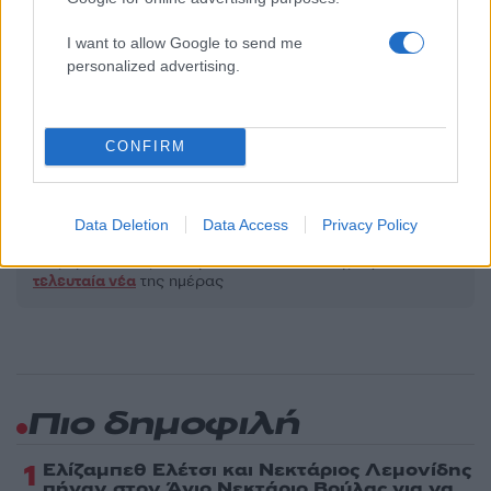
Υποβολή σχολίου
I want to allow Google to send me
personalized advertising.
Όροι Χρήσης
. Το site προστατεύεται από reCAPTCHA, ισχύουν
Πολιτική Απορρήτου
&
Όροι Χρήσης
της Google.
Πολιτική
CONFIRM
Share:
Data Deletion
Data Access
Privacy Policy
Ακολουθήστε το Νewsit.gr στο
Google News
και
ενημερωθείτε πρώτοι για όλη την ειδησεογραφία και τα
τελευταία νέα
της ημέρας
Πιο δημοφιλή
1
Ελίζαμπεθ Ελέτσι και Νεκτάριος Λεμονίδης
πήγαν στον Άγιο Νεκτάριο Βούλας για να