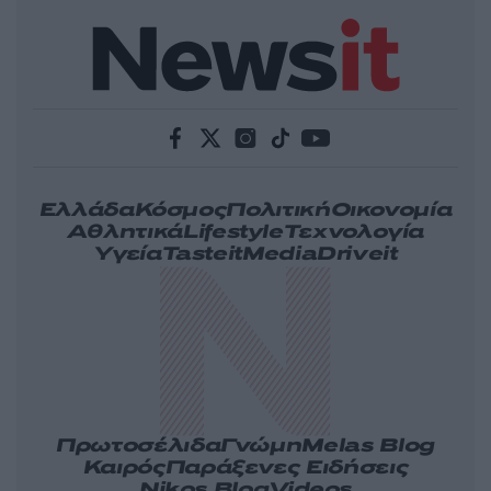
Ελλάδα
Κόσμος
Πολιτική
Οικονομία
Αθλητικά
Lifestyle
Τεχνολογία
Υγεία
Tasteit
Media
Driveit
Πρωτοσέλιδα
Γνώμη
Melas Blog
Καιρός
Παράξενες Ειδήσεις
Nikos Blog
Videos