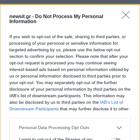
newsit.gr -
Do Not Process My Personal
Information
If you wish to opt-out of the sale, sharing to third parties, or
processing of your personal or sensitive information for
targeted advertising by us, please use the below opt-out
section to confirm your selection. Please note that after your
opt-out request is processed you may continue seeing
interest-based ads based on personal information utilized by
Αν τα χάσατε
us or personal information disclosed to third parties prior to
your opt-out. You may separately opt-out of the further
disclosure of your personal information by third parties on the
IAB’s list of downstream participants. This information may
also be disclosed by us to third parties on the
IAB’s List of
Downstream Participants
that may further disclose it to other
third parties.
Please note that this website/app uses one or more Google
Personal Data Processing Opt Outs
services and may gather and store information including but
not limited to your visit or usage behaviour. You may click to
I want to opt-out of the Sharing of my