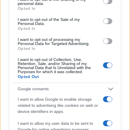
Φωτιά στο Μουζάκι Ηλείας
Μετέτρεψαν το
personal data.
grant or deny consent to Google and its third-party tags to
- Μεγάλη κινητοποίηση της
Σαρακήνικο της Μήλου
Opted In
use your data for below specified purposes in below Google
Πυροσβεστικής σε δασική
ελικοδρόμιο – «Πάρκα
consent section.
έκταση με πεύκα, πριν την
το ελικόπτερο τους γι
I want to opt-out of the Sale of my
Personal Data.
είσοδο του χωριού
κάνουν μπάνιο
Opted In
I want to opt-out of processing my
Σχόλια
Personal Data for Targeted Advertising.
Opted In
I want to opt-out of Collection, Use,
Retention, Sale, and/or Sharing of my
Personal Data that Is Unrelated with the
Purposes for which it was collected.
Σχολίασε εδώ
Opted Out
Google consents
50 /50
I want to allow Google to enable storage
related to advertising like cookies on web or
device identifiers in apps.
I want to allow my user data to be sent to
2000 /2000
Google for online advertising purposes.