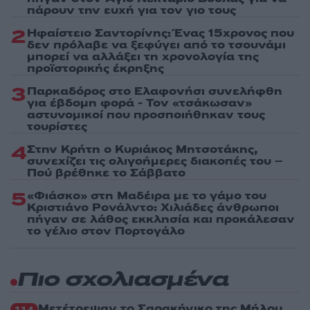
πάρουν την ευχή για τον γιο τους
2
Ηφαίστειο Σαντορίνης: Ένας 15χρονος που
δεν πρόλαβε να ξεφύγει από το τσουνάμι
μπορεί να αλλάξει τη χρονολογία της
προϊστορικής έκρηξης
3
Παρκαδόρος στο Ελαφονήσι συνελήφθη
για έβδομη φορά - Τον «τσάκωσαν»
αστυνομικοί που προσποιήθηκαν τους
τουρίστες
4
Στην Κρήτη ο Κυριάκος Μητσοτάκης,
συνεχίζει τις ολιγοήμερες διακοπές του –
Πού βρέθηκε το Σάββατο
5
«Φιάσκο» στη Μαδέιρα με το γάμο του
Κριστιάνο Ρονάλντο: Χιλιάδες άνθρωποι
πήγαν σε λάθος εκκλησία και προκάλεσαν
το γέλιο στον Πορτογάλο
Πιο σχολιασμένα
Μετέτρεψαν το Σαρακήνικο της Μήλου