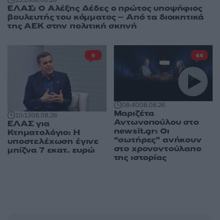
13:15
08.08.26
ΕΛΑΣ: Ο Αλέξης Δέδες ο πρώτος υποψήφιος
βουλευτής του κόμματος – Από τα διοικητικά
της ΑΕΚ στην πολιτική σκηνή
9
44
08:40
08.08.26
Μαριζέτα
10:13
08.08.26
Αντωνοπούλου στο
ΕΛΑΣ για
newsit.gr: Οι
Κτηματολόγιο: Η
“σωτήρες” ανήκουν
υποστελέχωση έγινε
στο χρονοντούλαπο
μπίζνα 7 εκατ. ευρώ
της ιστορίας