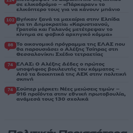
114
σε ελικοδρόμιο – «Πάρκαραν» το
ελικόπτερο τους για να κάνουν μπάνιο
Βγήκαν ξανά τα μαχαίρια στην Ελπίδα
102
για τη Δημοκρατία: «Καρυστιανού,
Γρατσία και Γαλανός μετέτρεψαν το
κίνημα σε φοβικό αρχηγικό κόμμα»
Το οικονομικό πρόγραμμα της ΕΛΑΣ που
86
θα παρουσιάσει ο Αλέξης Τσίπρας στη
Θεσσαλονίκη: Σχέδιο τετραετίας
ΕΛΑΣ: Ο Αλέξης Δέδες ο πρώτος
74
υποψήφιος βουλευτής του κόμματος –
Από τα διοικητικά της ΑΕΚ στην πολιτική
σκηνή
Σούπερ μάρκετ: Νέες μειώσεις τιμών –
74
916 προϊόντα στην εθνική πρωτοβουλία,
ανάμεσά τους 130 σχολικά