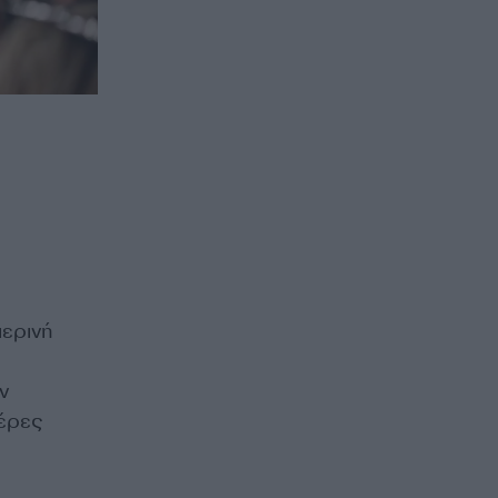
μερινή
ν
μέρες