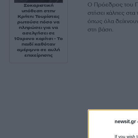
Ο Πρόεδρος του Π
Σοκαριστική
υπόθεση στην
στήσει κάλπες στα 
Κρήτη: Τουρίστας
όπως όλα δείχνου
ρωτούσε πόσο να
πληρώσει για να
στη βάση.
ασελγήσει σε
10χρονο κορίτσι - Το
παιδί καθόταν
αμέριμνο σε αυλή
επιχείρησης
newsit.gr 
If you wish 