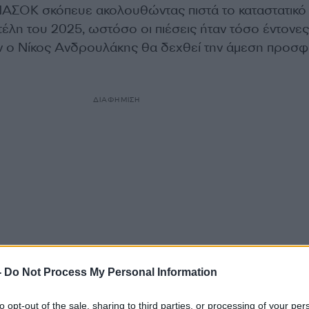
ΑΣΟΚ σκόπευε ακολουθώντας πιστά το καταστατικό
τέλη του 2025, ωστόσο οι πιέσεις ήταν τόσο έντονε
ν ο Νίκος Ανδρουλάκης θα δεχθεί την άμεση προσ
ΔΙΑΦΗΜΙΣΗ
-
Do Not Process My Personal Information
to opt-out of the sale, sharing to third parties, or processing of your per