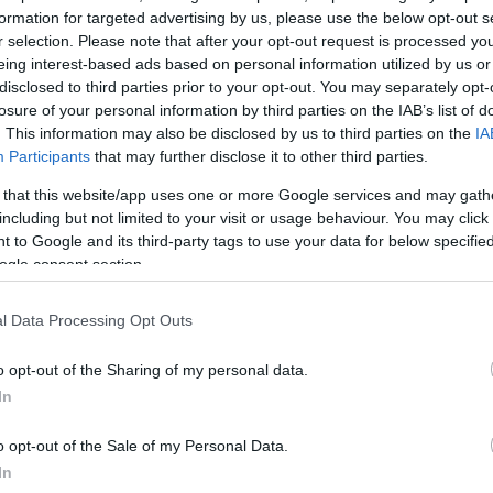
Παύλος Γερουλάνος αναμένουν την ομιλία του κ.
formation for targeted advertising by us, please use the below opt-out s
 ανακοινώσουν και επισήμως την υποψηφιότητά τους
r selection. Please note that after your opt-out request is processed y
eing interest-based ads based on personal information utilized by us or
disclosed to third parties prior to your opt-out. You may separately opt-
πη τα τελευταία 24ωρα προσπαθεί να ανιχνεύσει τις
losure of your personal information by third parties on the IAB’s list of
ευτών αλλά και των μελών της Κεντρικής Επιτροπής 
. This information may also be disclosed by us to third parties on the
IA
ίσκεται η κατάσταση.
Participants
that may further disclose it to other third parties.
 that this website/app uses one or more Google services and may gath
 Ανδρουλάκη ο οποίος δηλώνει αποφασισμένος να
including but not limited to your visit or usage behaviour. You may click 
 to Google and its third-party tags to use your data for below specifi
γγυητής της ενότητας ο δήμαρχος Αθηναίων Χάρης
ogle consent section.
 να ανακοινώσει την υποψηφιότητά του. Ηδη με την
ζητήσει να στηθούν οι κάλπες για την εκλογή ηγεσίας
l Data Processing Opt Outs
3 και 10 Νοεμβρίου. Συνοδοιπόρος του ο Μανώλης
οποίος έχει ευρεία απήχηση στο κόμμα.
o opt-out of the Sharing of my personal data.
In
ΔΙΑΦΗΜΙΣΗ
o opt-out of the Sale of my Personal Data.
In