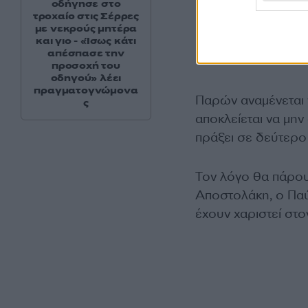
οδήγησε στο
τροχαίο στις Σέρρες
με νεκρούς μητέρα
και γιο - «Ίσως κάτι
απέσπασε την
προσοχή του
οδηγού» λέει
πραγματογνώμονα
Παρών αναμένεται 
ς
αποκλείεται να μη
πράξει σε δεύτερο
Τον λόγο θα πάρου
Αποστολάκη, ο Παύ
έχουν χαριστεί στ