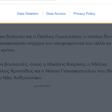
Data Deletion
Data Access
Privacy Policy
να δηλώσει και ο Παύλος Γερουλάνος ο οποίος δεν
ν ανακοινώσει σήμερα την υποψηφιότητά του αλλά να
 χρόνο.
ν βουλευτές, όπως ο Μιχάλης Κατρίνης, η Μιλένα
λος Χρηστίδης και η Νάντια Γιαννακοπούλου που δ
ον Νίκο Ανδρουλάκη.
ΔΙΑΦΗΜΙΣΗ