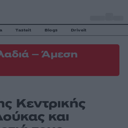
o
Αθήνα
29
C
a
Tasteit
Blogs
Driveit
λαδιά – Άμεση
ης Κεντρικής
Δούκας και