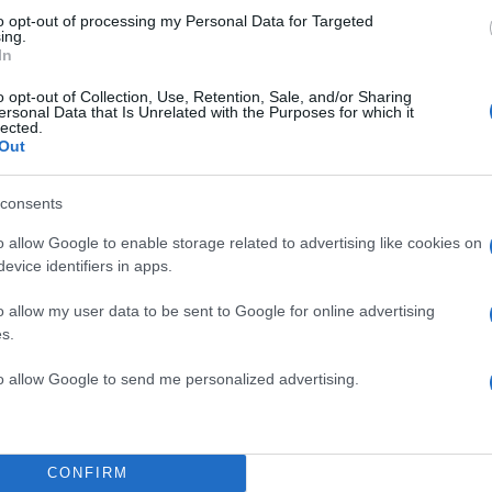
to opt-out of processing my Personal Data for Targeted
ing.
In
o opt-out of Collection, Use, Retention, Sale, and/or Sharing
ersonal Data that Is Unrelated with the Purposes for which it
lected.
Out
consents
o allow Google to enable storage related to advertising like cookies on
evice identifiers in apps.
o allow my user data to be sent to Google for online advertising
s.
to allow Google to send me personalized advertising.
CONFIRM