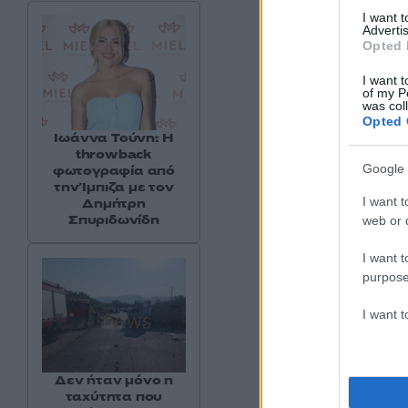
I want 
Advertis
Opted 
I want t
of my P
was col
Opted 
Ιωάννα Τούνη: Η
throwback
Google 
φωτογραφία από
την Ίμπιζα με τον
I want t
Δημήτρη
Σπυριδωνίδη
web or d
I want t
purpose
I want 
Δεν ήταν μόνο η
ταχύτητα που