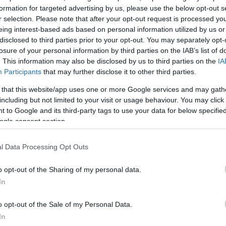
formation for targeted advertising by us, please use the below opt-out s
r selection. Please note that after your opt-out request is processed y
eing interest-based ads based on personal information utilized by us or
disclosed to third parties prior to your opt-out. You may separately opt-
losure of your personal information by third parties on the IAB’s list of
. This information may also be disclosed by us to third parties on the
IA
Participants
that may further disclose it to other third parties.
ναι μόνο η αρχή. Στον σχεδιασμό της Χαριλάου Τρικ
ουν άλλες θεματικές εκδηλώσεις, με ειδικά κοινά η
 that this website/app uses one or more Google services and may gath
including but not limited to your visit or usage behaviour. You may click 
από την εξωτερική πολιτική, ως τους εργαζομένους, 
 to Google and its third-party tags to use your data for below specifi
.κ. Με αυτή την τακτική, στο ΠΑΣΟΚ σκοπεύουν αφεν
ogle consent section.
τες ότι καθένας εξ αυτών μπορεί να «δει τον εαυτό τ
 του ΠΑΣΟΚ, ήτοι να ταυτιστεί με αυτό, αναζητώντα
l Data Processing Opt Outs
μά του, αφετέρου να τονίσει ότι το ΠΑΣΟΚ είναι το
o opt-out of the Sharing of my personal data.
τευσης που έχει ήδη επεξεργασμένο, ρεαλιστικό,
In
βερνητικό πρόγραμμα.
o opt-out of the Sale of my Personal Data.
 όσο και αν το ΠΑΣΟΚ επιχειρεί «φυγή προς τα εμπρ
In