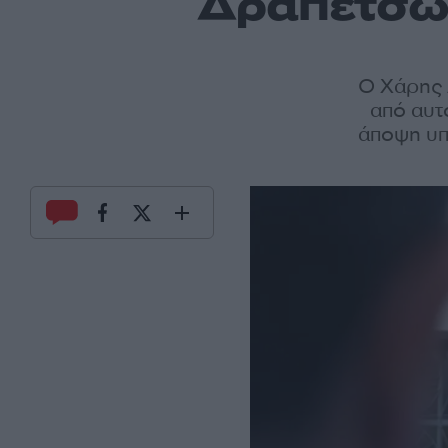
Δραπετσών
Ο Χάρης 
από αυτ
άποψη υπ