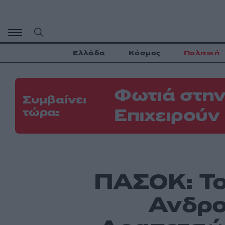
Μετάβαση
σε
περιεχόμενο
Ελλάδα
Κόσμος
Πολιτική
Φωτιά στην
Συμβαίνει
Επιχειρούν
τώρα:
ΠΑΣΟΚ: Το
Ανδρο