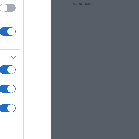
ΔΙΑΦΗΜΙΣΗ
ούν σε
άνει
ική
νας
 ΠΑΣΟΚ
ς του
όλα
μεταξύ