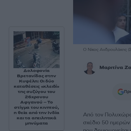
Ο Νίκος Ανδρουλάκης
Μαριτίνα Ζ
Δολοφονία
Βρετανίδας στην
Κυψέλη: Οι δύο
καταθέσεις «κλειδί»
Προ
της συζύγου του
26χρονου
Αφγανού – Το
στίγμα του κινητού,
η θεία από την Ινδία
Από τον Πολυχώρο 
και τα απειλητικά
σχέδιο 50 ημερών 
μηνύματα
που δημιουργείται