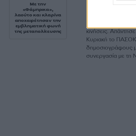
Με την
πρώτης και δεύτερ
«Φάμπρικα»,
πως την πρώτη Κυρ
λαούτο και κλαρίνα
αποχαιρέτησαν την
συζητηθούν και στ
εμβληματική φωνή
κινήσεις. Απάντησ
της μεταπολίτευσης
Κυριακή το ΠΑΣΟΚ π
δημοσιογράφους μά
συνεργασία με τη 