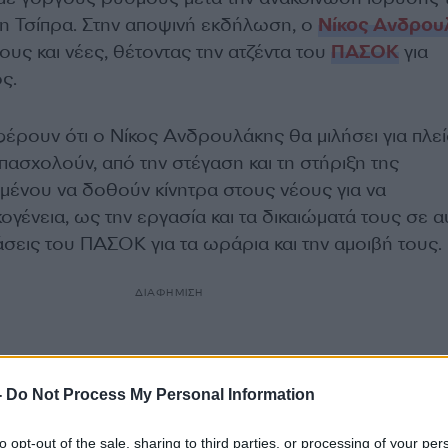
η Τσίπρα. Στην αποψινή εκδήλωση, ο
Νίκος Ανδρου
ους και νέες, θέτοντας την ατζέντα του
ΠΑΣΟΚ
για
ς.
ρουν ότι ο Νίκος Ανδρουλάκης θα μιλήσει για πλεί
ασχολούν, από την στέγαση και τη στήριξη της
ιμένου να δοθούν κίνητρα στους νέους για να
γένεια, ως την εργασία και τα δικαιώματά τους σε α
άσεις του ΠΑΣΟΚ για τα ωράρια και την αμοιβή τους.
ΔΙΑΦΗΜΙΣΗ
-
Do Not Process My Personal Information
to opt-out of the sale, sharing to third parties, or processing of your per