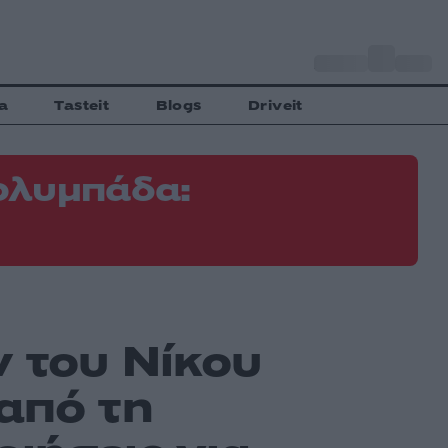
o
Αθήνα
34
C
a
Tasteit
Blogs
Driveit
ολυμπάδα:
 του Νίκου
από τη