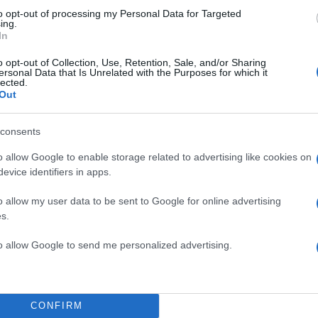
ι, από Σεπτέμβρη, τα ποσοστά στις δημοσκοπήσεις θα
to opt-out of processing my Personal Data for Targeted
ν οι πολίτες θα καταλάβουν ότι μπορούν να στηριχθ
ing.
In
ίηση του Νίκου Ανδρουλάκη ότι όποιος παρεκκλίνει
ρατηγική του κόμματος για πολιτική αυτονομία, θα χ
o opt-out of Collection, Use, Retention, Sale, and/or Sharing
ersonal Data that Is Unrelated with the Purposes for which it
ιδιότητα, έχει προκαλέσει αν μη τι άλλο αναστάτωση.
lected.
Out
ης Δούκας που
στην πραγματικότητα δεν είπε τίποτα
consents
υτό που έχει πολλές φορές διατυπώσει ως διαχρον
υ διαλόγου μεταξύ των κομμάτων της προοδευτικής
o allow Google to enable storage related to advertising like cookies on
evice identifiers in apps.
ε στόχο την «επανάληψη» του παραδείγματος της Αθή
ιτική σκηνή, και από την άλλη ο ευρωβουλευτής του
o allow my user data to be sent to Google for online advertising
που τάχθηκε υπέρ της αυτόνομης εκλογικής πορεία
s.
ρχόμενες εκλογές, αφήνοντας όμως να εννοηθεί ότι 
to allow Google to send me personalized advertising.
υν την επομένη της πρώτης Κυριακής των εθνικών
CONFIRM
ληθές, ο κ. Παπανδρέου υποστήριξε (Action24) ότι 