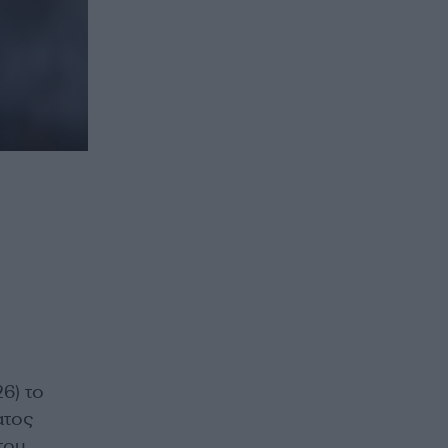
6) το
ατος
του