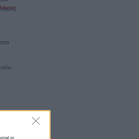
λάκης
στα
υτήν,
sonal or