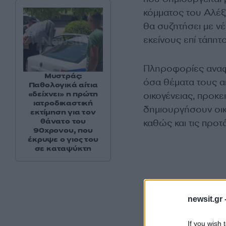
κόμματος του Αλέξ
θα συζητήσει με νέ
εκείνους επί τάπητο
Πληροφορίες αναφέ
Μυστράς:
όσα θέματα τους απ
Παθολογικά αίτια
«δείχνει» η πρώτη
οικογένειας, προκε
ιατροδικαστική
δημιουργήσουν οικο
εκτίμηση για τον
θάνατο του
καθώς και τις προτ
90χρονου, που
έκρυψε ο γιος του
σε καταψύκτη
newsit.gr 
If you wish 