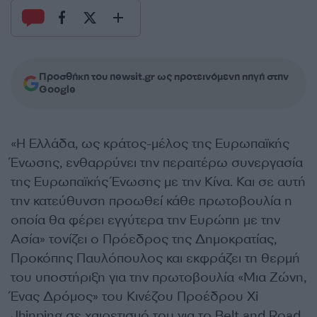
Προσθήκη του newsit.gr ως προτεινόμενη πηγή στην
Google
«Η Ελλάδα, ως κράτος-μέλος της Ευρωπαϊκής
Ένωσης, ενθαρρύνει την περαιτέρω συνεργασία
της Ευρωπαϊκής Ένωσης με την Κίνα. Και σε αυτή
την κατεύθυνση προωθεί κάθε πρωτοβουλία η
οποία θα φέρει εγγύτερα την Ευρώπη με την
Ασία» τονίζει ο Πρόεδρος της Δημοκρατίας,
Προκόπης Παυλόπουλος και εκφράζει τη θερμή
του υποστήριξη για την πρωτοβουλία «Μια Ζώνη,
Ένας Δρόμος» του Κινέζου Προέδρου Xi
Jhinping σε χαιρετισμό του για το Belt and Road