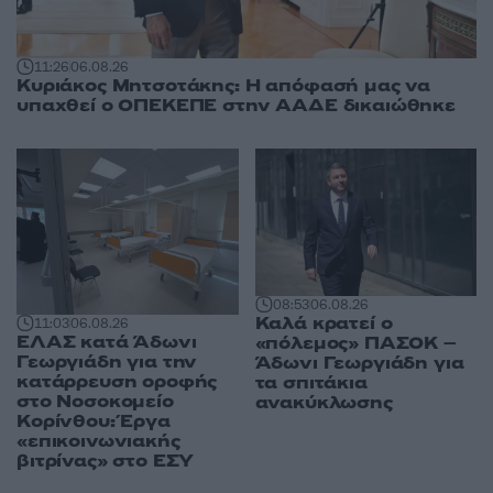
11:26
06.08.26
Κυριάκος Μητσοτάκης: Η απόφασή μας να
υπαχθεί ο ΟΠΕΚΕΠΕ στην ΑΑΔΕ δικαιώθηκε
08:53
06.08.26
Καλά κρατεί ο
11:03
06.08.26
ΕΛΑΣ κατά Άδωνι
«πόλεμος» ΠΑΣΟΚ –
Γεωργιάδη για την
Άδωνι Γεωργιάδη για
κατάρρευση οροφής
τα σπιτάκια
στο Νοσοκομείο
ανακύκλωσης
Κορίνθου: Έργα
«επικοινωνιακής
βιτρίνας» στο ΕΣΥ