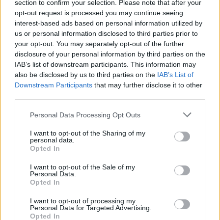
section to confirm your selection. Please note that after your
Κυψέλη
opt-out request is processed you may continue seeing
interest-based ads based on personal information utilized by
us or personal information disclosed to third parties prior to
Σχόλια
your opt-out. You may separately opt-out of the further
disclosure of your personal information by third parties on the
IAB’s list of downstream participants. This information may
also be disclosed by us to third parties on the
IAB’s List of
Downstream Participants
that may further disclose it to other
Σχολίασε εδώ
third parties.
Please note that this website/app uses one or more Google
Personal Data Processing Opt Outs
services and may gather and store information including but
50 /50
not limited to your visit or usage behaviour. You may click to
I want to opt-out of the Sharing of my
personal data.
grant or deny consent to Google and its third-party tags to
Opted In
use your data for below specified purposes in below Google
consent section.
I want to opt-out of the Sale of my
Personal Data.
2000 /2000
Opted In
Υποβολή σχολίου
I want to opt-out of processing my
Personal Data for Targeted Advertising.
Opted In