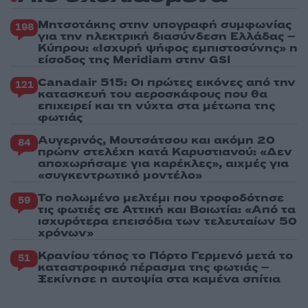
Μητσοτάκης στην υπογραφή συμφωνίας
198
για την ηλεκτρική διασύνδεση Ελλάδας –
Κύπρου: «Ισχυρή ψήφος εμπιστοσύνης» η
είσοδος της Meridiam στην GSI
Canadair 515: Οι πρώτες εικόνες από την
121
κατασκευή του αεροσκάφους που θα
επιχειρεί και τη νύχτα στα μέτωπα της
φωτιάς
Αυγερινός, Μουτσάτσου και ακόμη 20
84
πρώην στελέχη κατά Καρυστιανού: «Δεν
αποχωρήσαμε για καρέκλες», αιχμές για
«συγκεντρωτικό μοντέλο»
Το πολωμένο μελτέμι που τροφοδότησε
59
τις φωτιές σε Αττική και Βοιωτία: «Από τα
ισχυρότερα επεισόδια των τελευταίων 50
χρόνων»
Κρανίου τόπος το Πόρτο Γερμενό μετά το
51
καταστροφικό πέρασμα της φωτιάς –
Ξεκίνησε η αυτοψία στα καμένα σπίτια