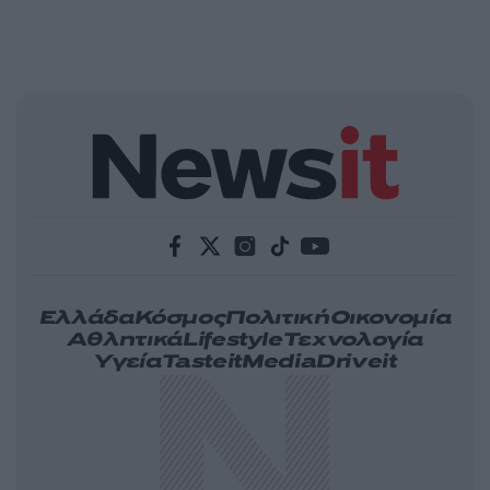
Ελλάδα
Κόσμος
Πολιτική
Οικονομία
Αθλητικά
Lifestyle
Τεχνολογία
Υγεία
Tasteit
Media
Driveit