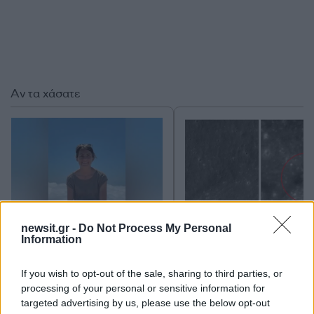
Αν τα χάσατε
newsit.gr -
Do Not Process My Personal
Information
«Αφιέρωσε τη ζωή της στο
Πρόσκρουση πυραύλου
να βοηθά ανθρώπους που
SpaceX στη Σελήνη: 
είχαν ανάγκη» - Η πρώτη
εικόνες πριν και μετ
If you wish to opt-out of the sale, sharing to third parties, or
δήλωση της οικογένειας
processing of your personal or sensitive information for
της 38χρονης Λίζα που
targeted advertising by us, please use the below opt-out
βρέθηκε νεκρή στην