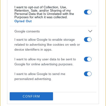
Όροι Χρήσης
. Το site προστατεύεται από reCAPTCHA, ισχύουν
Πολιτική Απορρήτου
&
Όροι Χρήσης
της Google.
I want to opt-out of Collection, Use,
Retention, Sale, and/or Sharing of my
Πολιτική
Personal Data that Is Unrelated with the
Purposes for which it was collected.
COSCO
ΕΠΕΝΔΥΣΗ
Opted Out
ΕΥΡΩΠΑΙΚΗ ΕΝΩΣΗ
ΕΥΡΩΠΗ
ΚΙΝΑ
ΛΙΜΑΝΙ ΠΕΙΡΑΙΑ
ΠΑΥΛΟΠΟΥΛΟΣ
Google consents
ΠΕΙΡΑΙΑΣ
ΠΡΟΕΔΡΟΣ ΔΗΜΟΚΡΑΤΙΑΣ
I want to allow Google to enable storage
ΠΡΟΚΟΠΗΣ ΠΑΥΛΟΠΟΥΛΟΣ
related to advertising like cookies on web or
device identifiers in apps.
Share:
I want to allow my user data to be sent to
Google for online advertising purposes.
Ακολουθήστε το Νewsit.gr στο
Google News
και
ενημερωθείτε πρώτοι για όλη την ειδησεογραφία και τα
τελευταία νέα
της ημέρας
I want to allow Google to send me
personalized advertising.
CONFIRM
Πιο δημοφιλή