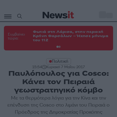
Μετάβαση
σε
o
34
περιεχόμενο
Φωτιά στη Λάρισα, στην περιοχή
Φω
Συμβαίνει
Κρήνη Φαρσάλων – Ήχησε μήνυμα
Κο
τώρα:
του 112
α
Πολιτική
15:54
Κυριακή 7 Μαΐου 2017
Παυλόπουλος για Cosco:
Κάνει τον Πειραιά
γεωστρατηγικό κόμβο
Με τα θερμότερα λόγια για την Κίνα και την
επένδυση της Cosco στο λιμάνι του Πειραιά ο
Πρόεδρος της Δημοκρατίας Προκόπης