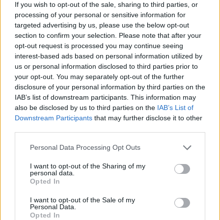
κάθοδο του ΣΥΡΙΖΑ στις εκλογές στην
If you wish to opt-out of the sale, sharing to third parties, or
περίπτωση που δεν ευοδωθούν οι προσπάθειες
processing of your personal or sensitive information for
για ενωτικό σχήμα.
targeted advertising by us, please use the below opt-out
section to confirm your selection. Please note that after your
opt-out request is processed you may continue seeing
Με το κείμενο τους καλούν και άλλα μέλη της
interest-based ads based on personal information utilized by
Κ.Ε.
να συνυπογράψουν το κείμενο κόντρα
us or personal information disclosed to third parties prior to
your opt-out. You may separately opt-out of the further
στην «απαξίωση του κόμματος»
, για τον
disclosure of your personal information by third parties on the
σχηματισμό μιας νέας πλειοψηφίας.
IAB’s list of downstream participants. This information may
also be disclosed by us to third parties on the
IAB’s List of
Downstream Participants
that may further disclose it to other
«Σήμερα βάζουμε τέλος στη ρευστοποίηση του
third parties.
ΣΥΡΙΖΑ – ΠΣ», αναφέρουν και εξηγούν: «Στόχος
Please note that this website/app uses one or more Google
μας ένα ενωτικό ψηφοδέλτιο των προοδευτικών
Personal Data Processing Opt Outs
services and may gather and store information including but
δυνάμεων, όπου ο ΣΥΡΙΖΑ – ΠΣ θα συμμετέχει
not limited to your visit or usage behaviour. You may click to
I want to opt-out of the Sharing of my
personal data.
ως κόμμα και όχι «δανείζοντας» στελέχη μετά
grant or deny consent to Google and its third-party tags to
Opted In
use your data for below specified purposes in below Google
από ατομικές συμφωνίες».
consent section.
I want to opt-out of the Sale of my
Personal Data.
Στην περίπτωση δε, που δεν ευοδωθούν οι
Opted In