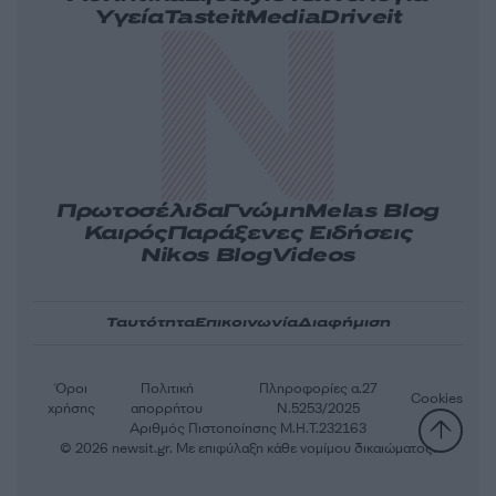
Υγεία
Tasteit
Media
Driveit
Πρωτοσέλιδα
Γνώμη
Melas Blog
Καιρός
Παράξενες Ειδήσεις
Nikos Blog
Videos
Ταυτότητα
Επικοινωνία
Διαφήμιση
Όροι
Πολιτική
Πληροφορίες α.27
Cookies
χρήσης
απορρήτου
Ν.5253/2025
Αριθμός Πιστοποίησης Μ.Η.Τ.232163
© 2026 newsit.gr. Με επιφύλαξη κάθε νομίμου δικαιώματος.