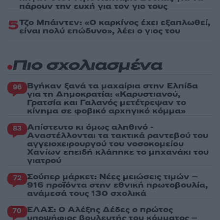
πάρουν την ευχή για τον γιο τους
5
Τζο Μπάιντεν: «Ο καρκίνος έχει εξαπλωθεί,
είναι πολύ επώδυνο», λέει ο γιος του
Πιο σχολιασμένα
Βγήκαν ξανά τα μαχαίρια στην Ελπίδα
96
για τη Δημοκρατία: «Καρυστιανού,
Γρατσία και Γαλανός μετέτρεψαν το
κίνημα σε φοβικό αρχηγικό κόμμα»
Απίστευτο κι όμως αληθινό -
83
Aναστέλλονται τα τακτικά ραντεβού του
αγγειοχειρουργού του νοσοκομείου
Χανίων επειδή κλάπηκε το μηχανάκι του
γιατρού
Σούπερ μάρκετ: Νέες μειώσεις τιμών –
72
916 προϊόντα στην εθνική πρωτοβουλία,
ανάμεσά τους 130 σχολικά
ΕΛΑΣ: Ο Αλέξης Δέδες ο πρώτος
70
υποψήφιος βουλευτής του κόμματος –