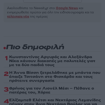
Ακολουθήστε το Νewsit.gr στο
Google News
και
ενημερωθείτε πρώτοι για όλη την ειδησεογραφία και τα
τελευταία νέα
της ημέρας
Πιο δημοφιλή
1
Κωνσταντίνος Αργυρός και Αλεξάνδρα
Νίκα κάνουν διακοπές με πολυτελές γιοτ
με τα δύο παιδιά τους
2
Η Άννα Βίσση ξετρελάθηκε με μπάντα που
έπαιζε Τσιτσάνη στο Φισκάρδο και τους
πρότεινε συνεργασία
3
Θρήνος για τον Λιονέλ Μέσι – Πέθανε ο
πατέρας του, Χόρχε
4
Ελίζαμπεθ Ελέτσι και Νεκτάριος Λεμονίδης
πήγαν στον Άγιο Νεκτάριο Βούλας για να