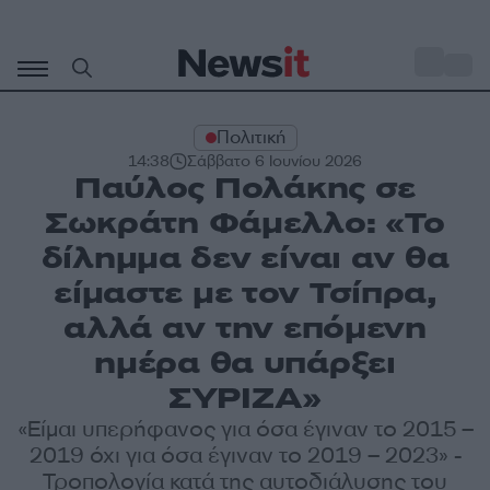
Μετάβαση
σε
o
30
περιεχόμενο
Πολιτική
14:38
Σάββατο 6 Ιουνίου 2026
Παύλος Πολάκης σε
Σωκράτη Φάμελλο: «Το
δίλημμα δεν είναι αν θα
είμαστε με τον Τσίπρα,
αλλά αν την επόμενη
ημέρα θα υπάρξει
ΣΥΡΙΖΑ»
«Είμαι υπερήφανος για όσα έγιναν το 2015 –
2019 όχι για όσα έγιναν το 2019 – 2023» -
Τροπολογία κατά της αυτοδιάλυσης του