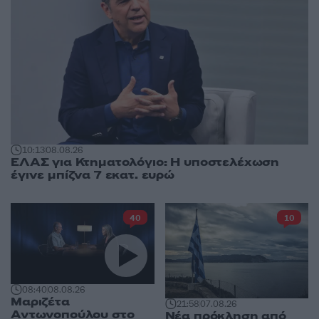
10:13
08.08.26
ΕΛΑΣ για Κτηματολόγιο: Η υποστελέχωση
έγινε μπίζνα 7 εκατ. ευρώ
40
10
08:40
08.08.26
Μαριζέτα
21:58
07.08.26
Αντωνοπούλου στο
Νέα πρόκληση από