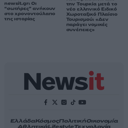
newsit.gr: Οι
την Τουρκία μετά το
“σωτήρες” ανήκουν
νέο ελληνικό Ειδικό
στο χρονοντούλαπο
Χωροταξικό Πλαίσιο
της ιστορίας
Τουρισμού: «Δεν
παράγει νομικές
συνέπειες»
Ελλάδα
Κόσμος
Πολιτική
Οικονομία
Αθλητικά
Lifestyle
Τεχνολογία