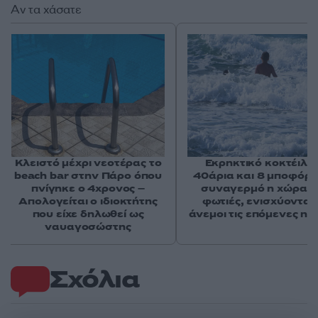
Αν τα χάσατε
Κλειστό μέχρι νεοτέρας το
Εκρηκτικό κοκτέιλ μ
beach bar στην Πάρο όπου
40άρια και 8 μποφόρ -
πνίγηκε ο 4χρονος –
συναγερμό η χώρα γ
Απολογείται ο ιδιοκτήτης
φωτιές, ενισχύονται 
που είχε δηλωθεί ως
άνεμοι τις επόμενες ημ
ναυαγοσώστης
Σχόλια