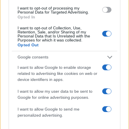
προσπάθειες για ενωτικό σχήμα,
τότε
I want to opt-out of processing my
Personal Data for Targeted Advertising.
προτείνουν τη συμμετοχή του κόμματος στις
Opted In
εκλογές «με τις προοδευτικές δυνάμεις και τα
I want to opt-out of Collection, Use,
πρόσωπα που συνεκτιμούν την αναγκαιότητα
Retention, Sale, and/or Sharing of my
και το επιθυμούν».
Personal Data that Is Unrelated with the
Purposes for which it was collected.
Opted Out
Ο Παύλος Πολάκης και οι σύντροφοί του
Google consents
επισημαίνουν ότι «πολιτική είναι η τέχνη της
I want to allow Google to enable storage
οριοθέτησης, όχι η διαχείριση της
related to advertising like cookies on web or
ρευστοποίησης» και επικρίνουν όλους εκείνους,
device identifiers in apps.
βουλευτές και στελέχη, που «λειτουργούν ως εν
αναμονή υποψήφιοι ενός άλλου κόμματος».
I want to allow my user data to be sent to
Google for online advertising purposes.
Το κείμενο προτείνει να
συγκροτηθεί επιτροπή
I want to allow Google to send me
personalized advertising.
ψηφοδελτίων
, επιτροπή προγράμματος και
εκλογική οργανωτική επιτροπή.