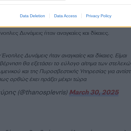
ών της ΕΛΑΣ, του Λιμενικού και της Πυροσβεστική
ίστοιχη αντιμετώπιση με αυτή των στελεχών των Ενό
Data Deletion
Data Access
Privacy Policy
Ένοπλες Δυνάμεις ήταν αναγκαίες και δίκαιες.
 Ένοπλες Δυνάμεις ήταν αναγκαίες και δίκαιες. Είμαι
υβέρνηση θα εξετάσει το εύλογο αίτημα των στελεχώ
ιμενικού και της Πυροσβεστικής Υπηρεσίας για αντίστ
πως ορθώς έχει πράξει μέχρι τώρα
ύρης (@thanosplevris)
March 30, 2025