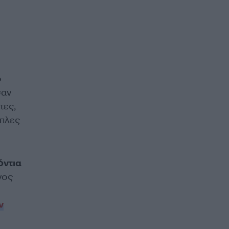
ο
σαν
τες,
οπλες
όντια
νος
ν