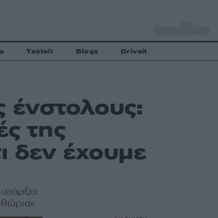
o
Αθήνα
27
C
a
Tasteit
Blogs
Driveit
ς ένστολους:
ές της
ι δεν έχουμε
α υπάρξει
ιθώρια»