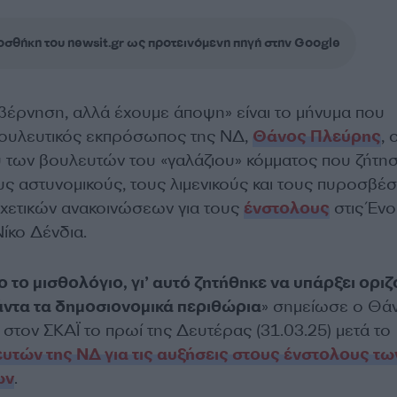
σθήκη του newsit.gr ως προτεινόμενη πηγή στην Google
υβέρνηση, αλλά έχουμε άποψη» είναι το μήνυμα που
βουλευτικός εκπρόσωπος της ΝΔ,
Θάνος Πλεύρης
, 
ύ των βουλευτών του «γαλάζιου» κόμματος που ζήτη
ους αστυνομικούς, τους λιμενικούς και τους πυροσβέσ
χετικών ανακοινώσεων για τους
ένστολους
στις Έν
ίκο Δένδια.
ίο το μισθολόγιο, γι’ αυτό ζητήθηκε να υπάρξει οριζ
άντα τα δημοσιονομικά περιθώρια
» σημείωσε ο Θά
στον ΣΚΑΪ το πρωί της Δευτέρας (31.03.25) μετά το
υτών της ΝΔ για τις αυξήσεις στους ένστολους τω
ων
.