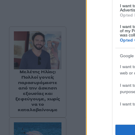
I want 
Advertis
Opted 
I want t
of my P
was col
Opted 
Google 
I want t
Μελέτης Ηλίας:
web or d
Πολλοί γονείς
παρασυρόμαστε
I want t
από την άσκηση
purpose
εξουσίας και
ξεφεύγουμε, χωρίς
I want 
να το
καταλαβαίνουμε
Υπενθυμίζεται ότι 
υπουργούς Βασίλη 