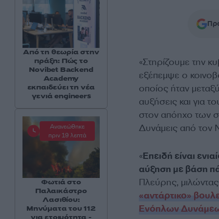
Προ
Από τη θεωρία στην
«Στηρίζουμε την κ
πράξη: Πώς το
Novibet Backend
εξέπεμψε ο κοινο
Academy
οποίος ήταν μεταξ
εκπαιδεύει τη νέα
γενιά engineers
αυξήσεις και για τ
στον απόηχο των σ
Δυνάμεις από τον Ν
Ανανεώθηκε
πριν 19 λεπτά
«
Επειδή είναι ενια
αύξηση με βάση π
Πλεύρης, μιλώντας 
Φωτιά στο
Παλαικάστρο
«αντάρτικο» βουλε
Λασιθίου:
Ενόπλων Δυνάμε
Μηνύματα του 112
για ετοιμότητα -