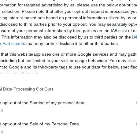
formation for targeted advertising by us, please use the below opt-out s
έχουμε κι άποψη
… Ο πρωθυπουργός με προσοχή θα
r selection. Please note that after your opt-out request is processed y
ατότητες,
σε αυτό μπορεί να έχουμε συμβάλλει κι εμ
eing interest-based ads based on personal information utilized by us or
disclosed to third parties prior to your opt-out. You may separately opt-
losure of your personal information by third parties on the IAB’s list of
υμε την κυβέρνηση, αλλά και οι βουλευτές της
. This information may also be disclosed by us to third parties on the
IA
έπει να κάνουν ερωτήσεις
», τόνισε.
Participants
that may further disclose it to other third parties.
 that this website/app uses one or more Google services and may gath
ΔΙΑΦΗΜΙΣΗ
including but not limited to your visit or usage behaviour. You may click 
 to Google and its third-party tags to use your data for below specifi
ogle consent section.
l Data Processing Opt Outs
o opt-out of the Sharing of my personal data.
In
o opt-out of the Sale of my Personal Data.
In