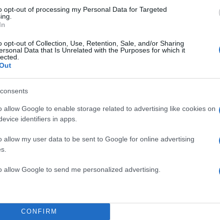
to opt-out of processing my Personal Data for Targeted
ing.
In
o opt-out of Collection, Use, Retention, Sale, and/or Sharing
ersonal Data that Is Unrelated with the Purposes for which it
lected.
Out
consents
o allow Google to enable storage related to advertising like cookies on
evice identifiers in apps.
o allow my user data to be sent to Google for online advertising
s.
to allow Google to send me personalized advertising.
ο κ. Πλεύρης κινούμενος στο ίδιο μήκος κύματος με τ
Κικίλια και Άδωνι Γεωργιάδη, χαρακτήρισε «
εύλογο»
CONFIRM