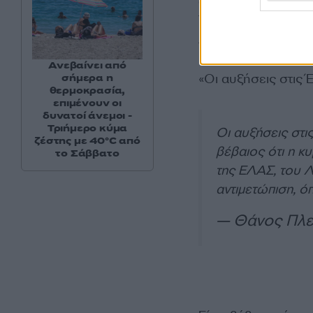
αίτημα των στελεχ
Υπηρεσίας
για αντ
Δυνάμεων.
Ανεβαίνει από
«Οι αυξήσεις στις 
σήμερα η
θερμοκρασία,
επιμένουν οι
δυνατοί άνεμοι -
Τριήμερο κύμα
Οι αυξήσεις στις
ζέστης με 40°C από
βέβαιος ότι η κ
το Σάββατο
της ΕΛΑΣ, του Λ
αντιμετώπιση, ό
— Θάνος Πλε