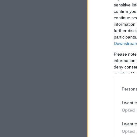
sensitive in
σημαίνει ότι δεν 
confirm you
εξαντλήσει τις δυν
continue se
information 
further disc
«
Προφανώς στηρίζο
participants
συμπολίτευσης πρ
Downstream 
Please note
information 
deny consent
in below Go
Persona
I want t
Opted 
I want t
Opted 