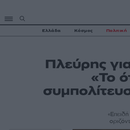
Μετάβαση
σε
περιεχόμενο
Ελλάδα
Κόσμος
Πολιτική
Πλεύρης για
«Το ό
συμπολίτευσ
«Επειδή 
οριζόν