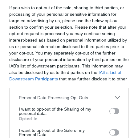
Ακολουθήστε το Νewsit.gr στο
Google News
και
If you wish to opt-out of the sale, sharing to third parties, or
ενημερωθείτε πρώτοι για όλη την ειδησεογραφία και τα
processing of your personal or sensitive information for
τελευταία νέα
της ημέρας
targeted advertising by us, please use the below opt-out
section to confirm your selection. Please note that after your
opt-out request is processed you may continue seeing
interest-based ads based on personal information utilized by
us or personal information disclosed to third parties prior to
your opt-out. You may separately opt-out of the further
Πιο δημοφιλή
disclosure of your personal information by third parties on the
IAB’s list of downstream participants. This information may
1
Marfin: Η 46χρονη πήρε προθεσμία για να
also be disclosed by us to third parties on the
IAB’s List of
απολογηθεί την Τρίτη – «Είναι αθώα,
Downstream Participants
that may further disclose it to other
συμμετείχε στη διαδήλωση όπως και
third parties.
100.000 άτομα»
2
Please note that this website/app uses one or more Google
Σέρρες: Βίντεο ντοκουμέντο από το
Personal Data Processing Opt Outs
τροχαίο με νεκρούς μητέρα και γιο – Ο
services and may gather and store information including but
οδηγός του φορτηγού κατέγραψε τη
not limited to your visit or usage behaviour. You may click to
I want to opt-out of the Sharing of my
σύγκρουση
personal data.
grant or deny consent to Google and its third-party tags to
Opted In
3
use your data for below specified purposes in below Google
Λένα Σαμαρά: Συγκίνηση στο μνημόσυνο
για τον έναν χρόνο από τον θάνατο της
consent section.
I want to opt-out of the Sale of my
κόρης του Αντώνη Σαμαρά
Personal Data.