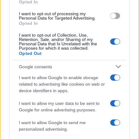
Opted In
4
Γερμανία: Συνελήφθη 31χρονος για τρεις
ανθρωποκτονίες μελών της greek mafia
I want to opt-out of processing my
Personal Data for Targeted Advertising.
5
Έφυγε από τη ζωή η Χριστίνα Πιτουρά,
Opted In
πρώην σύζυγος του Βασίλη Χιώτη
I want to opt-out of Collection, Use,
Retention, Sale, and/or Sharing of my
Personal Data that Is Unrelated with the
Πιο σχολιασμένα
Purposes for which it was collected.
Opted Out
Canadair 515: Οι πρώτες εικόνες από την
131
κατασκευή του αεροσκάφους που θα
Google consents
επιχειρεί και τη νύχτα στα μέτωπα της
φωτιάς
I want to allow Google to enable storage
related to advertising like cookies on web or
Βγήκαν ξανά τα μαχαίρια στην Ελπίδα
87
device identifiers in apps.
για τη Δημοκρατία: «Καρυστιανού,
Γρατσία και Γαλανός μετέτρεψαν το
κίνημα σε φοβικό αρχηγικό κόμμα»
I want to allow my user data to be sent to
Google for online advertising purposes.
Μεταφορές χρημάτων: Πότε μπορεί να
71
θεωρηθούν δωρεές και να επιβληθεί
I want to allow Google to send me
φόρος – Τι ισχυεί για τις γονικές παροχές
personalized advertising.
Απίστευτο κι όμως αληθινό -
56