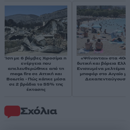
Ίση με 6 βόμβες Χιροσίμα η
«Ψήνονται» στα 40άρ
ενέργεια που
δυτική και βόρεια Ελλά
απελευθερώθηκε από τη
Ενισχυμένα μελτέμια έ
mega fire σε Αττική και
μποφόρ στο Αιγαίο μέ
Βοιωτία - Πώς κάηκε μέσα
Δεκαπενταύγουστ
σε 2 βράδια το 55% της
έκτασης
Σχόλια