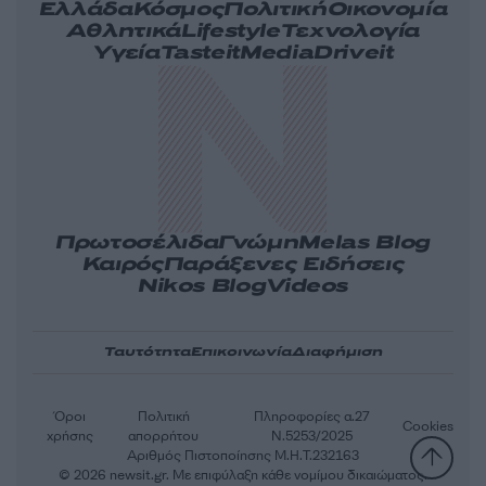
Ελλάδα
Κόσμος
Πολιτική
Οικονομία
Αθλητικά
Lifestyle
Τεχνολογία
Υγεία
Tasteit
Media
Driveit
Πρωτοσέλιδα
Γνώμη
Melas Blog
Καιρός
Παράξενες Ειδήσεις
Nikos Blog
Videos
Ταυτότητα
Επικοινωνία
Διαφήμιση
Όροι
Πολιτική
Πληροφορίες α.27
Cookies
χρήσης
απορρήτου
Ν.5253/2025
Αριθμός Πιστοποίησης Μ.Η.Τ.232163
© 2026 newsit.gr. Με επιφύλαξη κάθε νομίμου δικαιώματος.