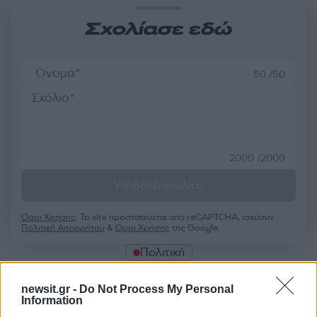
Σχολίασε εδώ
50 /50
2000 /2000
Υποβολή σχολίου
Όροι Χρήσης
. Το site προστατεύεται από reCAPTCHA, ισχύουν
Πολιτική Απορρήτου
&
Όροι Χρήσης
της Google.
Πολιτική
ΣΥΣΚΕΨΗ NEWSIT
newsit.gr -
Do Not Process My Personal
Share:
Information