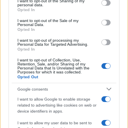
για την προστασία της
αμέριμνο σε αυλή
not limited to your visit or usage behaviour. You may click to
I want to opt-out of the Sharing of my
personal data.
δημόσιας υγείας
επιχείρησης
grant or deny consent to Google and its third-party tags to
Opted In
use your data for below specified purposes in below Google
consent section.
I want to opt-out of the Sale of my
Σχόλια
Personal Data.
Opted In
I want to opt-out of processing my
Personal Data for Targeted Advertising.
Opted In
Σχολίασε εδώ
I want to opt-out of Collection, Use,
Retention, Sale, and/or Sharing of my
Personal Data that Is Unrelated with the
Purposes for which it was collected.
50 /50
Opted Out
Google consents
I want to allow Google to enable storage
related to advertising like cookies on web or
2000 /2000
device identifiers in apps.
Υποβολή σχολίου
I want to allow my user data to be sent to