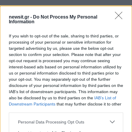
newsit.gr -
Do Not Process My Personal
Information
If you wish to opt-out of the sale, sharing to third parties, or
Αν τα χάσατε
processing of your personal or sensitive information for
targeted advertising by us, please use the below opt-out
section to confirm your selection. Please note that after your
opt-out request is processed you may continue seeing
interest-based ads based on personal information utilized by
us or personal information disclosed to third parties prior to
your opt-out. You may separately opt-out of the further
disclosure of your personal information by third parties on the
IAB’s list of downstream participants. This information may
also be disclosed by us to third parties on the
IAB’s List of
Downstream Participants
that may further disclose it to other
Ανησυχία από το ξέσπασμα
Σοκαριστική υπόθεση 
third parties.
του ιού του Δυτικού Νείλου
Κρήτη: Τουρίστας ρωτ
με κρούσματα στην Αττική
πόσο να πληρώσει για
Please note that this website/app uses one or more Google
- «Καμπανάκι» από τον
ασελγήσει σε 10χρο
Personal Data Processing Opt Outs
services and may gather and store information including but
Ιατρικό Σύλλογο Αθηνών
κορίτσι - Το παιδί καθ