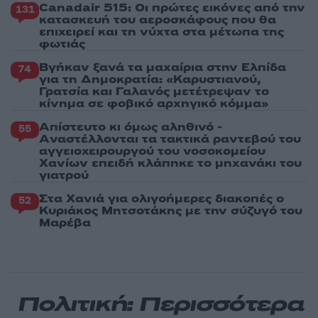
Canadair 515: Οι πρώτες εικόνες από την
131
κατασκευή του αεροσκάφους που θα
επιχειρεί και τη νύχτα στα μέτωπα της
φωτιάς
Βγήκαν ξανά τα μαχαίρια στην Ελπίδα
74
για τη Δημοκρατία: «Καρυστιανού,
Γρατσία και Γαλανός μετέτρεψαν το
κίνημα σε φοβικό αρχηγικό κόμμα»
Απίστευτο κι όμως αληθινό -
55
Aναστέλλονται τα τακτικά ραντεβού του
αγγειοχειρουργού του νοσοκομείου
Χανίων επειδή κλάπηκε το μηχανάκι του
γιατρού
Στα Χανιά για ολιγοήμερες διακοπές ο
52
Κυριάκος Μητσοτάκης με την σύζυγό του
Μαρέβα
Πολιτική: Περισσότερα