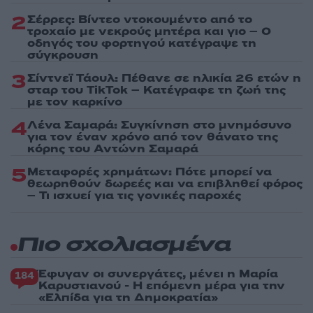
2
Σέρρες: Βίντεο ντοκουμέντο από το
τροχαίο με νεκρούς μητέρα και γιο – Ο
οδηγός του φορτηγού κατέγραψε τη
σύγκρουση
3
Σίντνεϊ Τάουλ: Πέθανε σε ηλικία 26 ετών η
σταρ του TikTok – Kατέγραφε τη ζωή της
με τον καρκίνο
4
Λένα Σαμαρά: Συγκίνηση στο μνημόσυνο
για τον έναν χρόνο από τον θάνατο της
κόρης του Αντώνη Σαμαρά
5
Μεταφορές χρημάτων: Πότε μπορεί να
θεωρηθούν δωρεές και να επιβληθεί φόρος
– Τι ισχυεί για τις γονικές παροχές
Πιο σχολιασμένα
Έφυγαν οι συνεργάτες, μένει η Μαρία
184
Καρυστιανού - Η επόμενη μέρα για την
«Ελπίδα για τη Δημοκρατία»