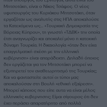
ήταν υπουργός του Ερντογάν, αλλά είναι του
Μητσοτάκη, είναι ο Νίκος Τσάφος. Ο νέος
υφυπουργός του Κυριάκου Μητσοτάκη, όταν
εργαζόταν ως αναλυτής στις ΗΠΑ αποκαλούσε
τα Κατεχόμενα ως… «Τουρκική Δημοκρατία της
Βόρειας Κύπρου», τη γνωστή «ΤΔΒΚ» την οποία
έτσι αναγνωρίζει και αποκαλεί μόνο η κατοχική
δύναμη Τουρκία. Η δικαιολογία «όταν δεν είχα
επαγγελματική σχέση με την ελληνική
κυβέρνηση» είναι απαράδεκτη. Δηλαδή όποιος
δεν εργάζεται για τον Μητσοτάκη μπορεί να
εξυπηρετεί τον αναθεωρητισμό της Τουρκίας;
Και να φανταστείτε αυτοί οι τύποι μας
αποκαλούσαν στη Βουλή «εθνική εξαίρεση».
Μπορεί κάποιος που είπε αυτα να είναι μέλος
ελληνικής κυβερνησης; Είμαι σίγουρος ότι δεν
έχει περάσει απαρατήρητο από πολλά