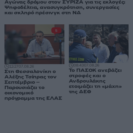
Αγώνας δρόμου στον ΣΥΡΙΖΑ για τις εκλογές:
Ψηφοδέλτια, ανασυγκρότηση, συνεργασίες
και σκληρό πρέσινγκ στη ΝΔ
5
08:43
07.08.26
12:27
07.08.26
Το ΠΑΣΟΚ ανεβάζει
Στη Θεσσαλονίκη ο
στροφές και ο
Αλέξης Τσίπρας τον
Ανδρουλάκης
Σεπτέμβριο –
ετοιμάζει τη «μάχη»
Παρουσιάζει το
της ΔΕΘ
οικονομικό
πρόγραμμα της ΕΛΑΣ