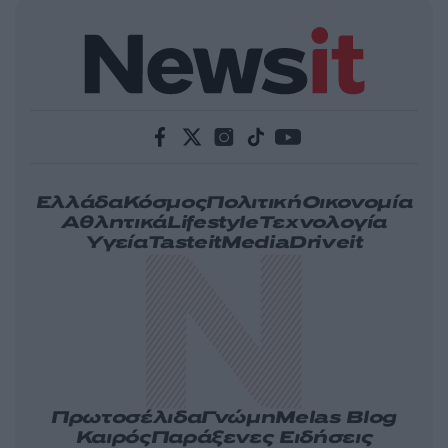
Ελλάδα
Κόσμος
Πολιτική
Οικονομία
Αθλητικά
Lifestyle
Τεχνολογία
Υγεία
Tasteit
Media
Driveit
Πρωτοσέλιδα
Γνώμη
Melas Blog
Καιρός
Παράξενες Ειδήσεις