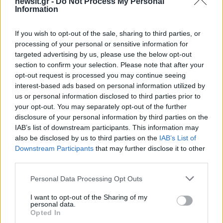
newsit.gr -
Do Not Process My Personal
Share:
Information
Ακολουθήστε το Νewsit.gr στο
Google News
και
If you wish to opt-out of the sale, sharing to third parties, or
ενημερωθείτε πρώτοι για όλη την ειδησεογραφία και τα
processing of your personal or sensitive information for
τελευταία νέα
της ημέρας
targeted advertising by us, please use the below opt-out
section to confirm your selection. Please note that after your
opt-out request is processed you may continue seeing
interest-based ads based on personal information utilized by
us or personal information disclosed to third parties prior to
your opt-out. You may separately opt-out of the further
Πιο δημοφιλή
disclosure of your personal information by third parties on the
IAB’s list of downstream participants. This information may
1
Πάρος: «Αν ήταν κάποιος πάνω από την
also be disclosed by us to third parties on the
IAB’s List of
πισίνα, δε θα είχα θρηνήσει το παιδί μου» –
Η σπαρακτική περιγραφή του πατέρα και
Downstream Participants
that may further disclose it to other
τα κενά στους ισχυρισμούς του ιδιοκτήτη
third parties.
του beach bar
Please note that this website/app uses one or more Google
Personal Data Processing Opt Outs
2
Μπρίτνεϊ Σπίαρς: Έκανε αποτυχημένο
services and may gather and store information including but
μπότοξ και ανέβασε στο Instagram την
not limited to your visit or usage behaviour. You may click to
I want to opt-out of the Sharing of my
εμπειρία της
personal data.
grant or deny consent to Google and its third-party tags to
Opted In
3
Ο δημοσιογράφος Βασίλης Τσεκούρας
use your data for below specified purposes in below Google