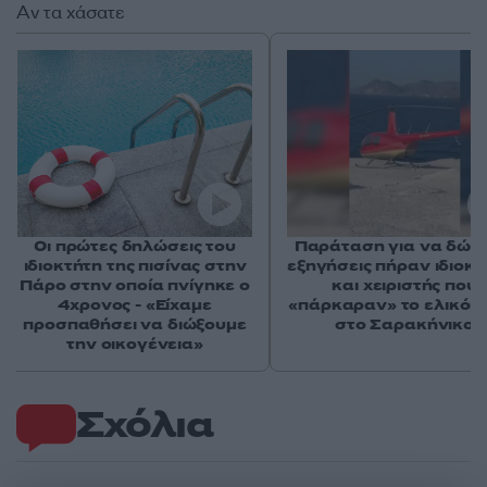
Αν τα χάσατε
Οι πρώτες δηλώσεις του
Παράταση για να δώσ
ιδιοκτήτη της πισίνας στην
εξηγήσεις πήραν ιδιοκτ
Πάρο στην οποία πνίγηκε ο
και χειριστής που
4χρονος - «Είχαμε
«πάρκαραν» το ελικόπ
προσπαθήσει να διώξουμε
στο Σαρακήνικο
την οικογένεια»
Σχόλια