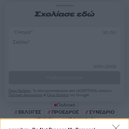
Σχολίασε εδώ
50 /50
2000 /2000
Υποβολή σχολίου
Όροι Χρήσης
. Το site προστατεύεται από reCAPTCHA, ισχύουν
Πολιτική Απορρήτου
&
Όροι Χρήσης
της Google.
Πολιτική
ΕΚΛΟΓΕΣ
ΠΡΟΕΔΡΟΣ
ΣΥΝΕΔΡΙΟ
ΣΥΡΙΖΑ
ΥΠΟΨΗΦΙΟΙ