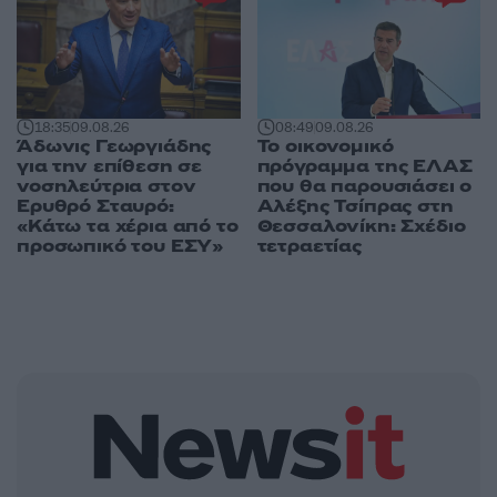
18:35
09.08.26
08:49
09.08.26
Άδωνις Γεωργιάδης
Το οικονομικό
για την επίθεση σε
πρόγραμμα της ΕΛΑΣ
νοσηλεύτρια στον
που θα παρουσιάσει ο
Ερυθρό Σταυρό:
Αλέξης Τσίπρας στη
«Κάτω τα χέρια από το
Θεσσαλονίκη: Σχέδιο
προσωπικό του ΕΣΥ»
τετραετίας