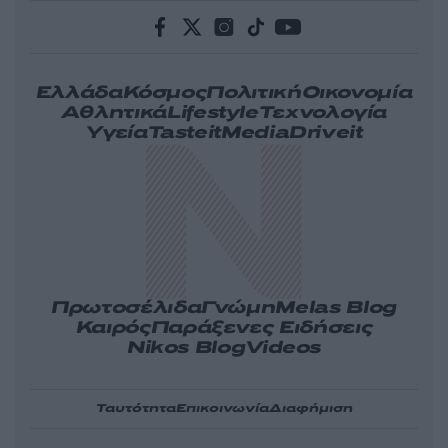
Ελλάδα
Κόσμος
Πολιτική
Οικονομία
Αθλητικά
Lifestyle
Τεχνολογία
Υγεία
Tasteit
Media
Driveit
Πρωτοσέλιδα
Γνώμη
Melas Blog
Καιρός
Παράξενες Ειδήσεις
Nikos Blog
Videos
Ταυτότητα
Επικοινωνία
Διαφήμιση