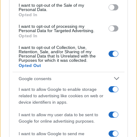
ανακοίνωσε ότι παντρεύεται τη σύντροφό
consent section.
I want to opt-out of the Sale of my
του, Γωγώ Μπαλή
Personal Data.
Opted In
4
Γιάννης Παπαμιχαήλ: «Η απαγόρευση
αφορά στη χρήση της εικόνας και της
φωνής της Αλίκης Βουγιουκλάκη μέσω AI»
I want to opt-out of processing my
Personal Data for Targeted Advertising.
5
Opted In
Ο Φειδίας Παναγιώτου πήγε με σορτσάκι
σε εκδήλωση μνήμης για τους
δολοφονημένους Κύπριους ήρωες Ισαάκ –
I want to opt-out of Collection, Use,
Σολωμού
Retention, Sale, and/or Sharing of my
Personal Data that Is Unrelated with the
Purposes for which it was collected.
Opted Out
Πιο σχολιασμένα
Google consents
Μετέτρεψαν το Σαρακήνικο της Μήλου
161
I want to allow Google to enable storage
σε ελικοδρόμιο – «Πάρκαραν» το
related to advertising like cookies on web or
ελικόπτερο τους για να κάνουν μπάνιο
device identifiers in apps.
Στην Κρήτη ο Κυριάκος Μητσοτάκης,
120
συνεχίζει τις ολιγοήμερες διακοπές του –
I want to allow my user data to be sent to
Πού βρέθηκε το Σάββατο
Google for online advertising purposes.
Το οικονομικό πρόγραμμα της ΕΛΑΣ που
97
θα παρουσιάσει ο Αλέξης Τσίπρας στη
I want to allow Google to send me