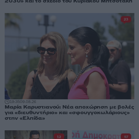
2030» και το σχέδιο του Κυριάκου Μητσοτάκη
23
19:35
09.08.26
Μαρία Καρυστιανού: Νέα αποχώρηση με βολές
για «διευθυντήριο» και «σφουγγοκωλάριους»
στην «Ελπίδα»
12
97