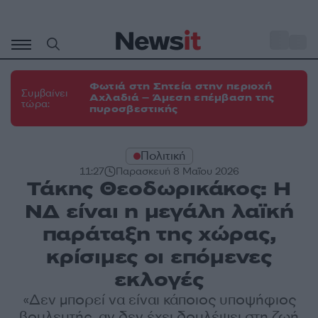
Μετάβαση
σε
o
31
περιεχόμενο
Φωτιά στη Σητεία στην περιοχή
Συμβαίνει
Αχλαδιά – Άμεση επέμβαση της
τώρα:
πυροσβεστικής
Πολιτική
11:27
Παρασκευή 8 Μαΐου 2026
Τάκης Θεοδωρικάκος: Η
ΝΔ είναι η μεγάλη λαϊκή
παράταξη της χώρας,
κρίσιμες οι επόμενες
εκλογές
«Δεν μπορεί να είναι κάποιος υποψήφιος
βουλευτής, αν δεν έχει δουλέψει στη ζωή