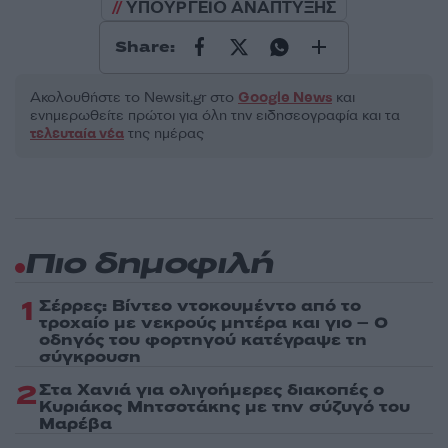
ΥΠΟΥΡΓΕΙΟ ΑΝΑΠΤΥΞΗΣ
Share:
Ακολουθήστε το Νewsit.gr στο
Google News
και
ενημερωθείτε πρώτοι για όλη την ειδησεογραφία και τα
τελευταία νέα
της ημέρας
Πιο δημοφιλή
1
Σέρρες: Βίντεο ντοκουμέντο από το
τροχαίο με νεκρούς μητέρα και γιο – Ο
οδηγός του φορτηγού κατέγραψε τη
σύγκρουση
2
Στα Χανιά για ολιγοήμερες διακοπές ο
Κυριάκος Μητσοτάκης με την σύζυγό του
Μαρέβα