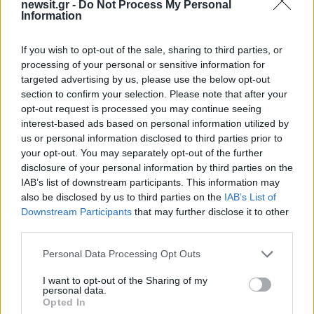
σχολίασε πως είναι άλλο είναι η δεδομένη και
newsit.gr -
Do Not Process My Personal
Information
αυτονόητη συμπαράσταση λόγω της τραγωδίας
που βίωσε με τον θάνατο του παιδιού της στα
If you wish to opt-out of the sale, sharing to third parties, or
Τέμπη και άλλο η πολιτική αξιολόγηση,
processing of your personal or sensitive information for
εκφράζοντας την άποψη ότι δεν υπάρχει χώρος
targeted advertising by us, please use the below opt-out
για νέο κόμμα αυτού του τύπου.
section to confirm your selection. Please note that after your
opt-out request is processed you may continue seeing
interest-based ads based on personal information utilized by
Τέλος, ο κ. Θεοδωρικάκος έκανε ιδιαίτερη
us or personal information disclosed to third parties prior to
αναφορά έκανε στο νέο νομοσχέδιο του
your opt-out. You may separately opt-out of the further
disclosure of your personal information by third parties on the
Υπουργείου Ανάπτυξης για την προστασία των
IAB’s list of downstream participants. This information may
δανειοληπτών. «Μπαίνει τέλος στο καθεστώς με
also be disclosed by us to third parties on the
IAB’s List of
τα ψιλά γράμματα, αλλά και στις καταχρηστικές
Downstream Participants
that may further disclose it to other
third parties.
συμπεριφορές εις βάρος των καταναλωτών.
Δίνεται η δυνατότητα στον καταναλωτή να
Please note that this website/app uses one or more Google
Personal Data Processing Opt Outs
υπαναχωρήσει από μια σύμβαση μέσα σε 14
services and may gather and store information including but
not limited to your visit or usage behaviour. You may click to
I want to opt-out of the Sharing of my
ημέρες, ενώ μπαίνει πλαφόν στην προσαύξηση
personal data.
grant or deny consent to Google and its third-party tags to
Opted In
από ένα τέτοιο δάνειο την περίοδο που το
use your data for below specified purposes in below Google