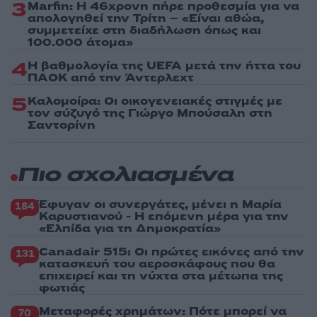
3
Marfin: Η 46χρονη πήρε προθεσμία για να
απολογηθεί την Τρίτη – «Είναι αθώα,
συμμετείχε στη διαδήλωση όπως και
100.000 άτομα»
4
Η βαθμολογία της UEFA μετά την ήττα του
ΠΑΟΚ από την Άντερλεχτ
5
Καλομοίρα: Οι οικογενειακές στιγμές με
τον σύζυγό της Γιώργο Μπούσαλη στη
Σαντορίνη
Πιο σχολιασμένα
Έφυγαν οι συνεργάτες, μένει η Μαρία
184
Καρυστιανού - Η επόμενη μέρα για την
«Ελπίδα για τη Δημοκρατία»
Canadair 515: Οι πρώτες εικόνες από την
131
κατασκευή του αεροσκάφους που θα
επιχειρεί και τη νύχτα στα μέτωπα της
φωτιάς
Μεταφορές χρημάτων: Πότε μπορεί να
70