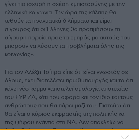
γίνει πιο ισχυρή η σχέση εμπιστοσύνης με την
ελληνική κοινωνία. Την ώρα της κάλπης θα
τεθούν τα πραγματικά διλήμματα και είμαι
σίγουρος ότι οι Έλληνες θα προτιμήσουν τη
σίγουρη πορεία προς τα εμπρός με αυτούς που
μπορούν να λύσουν τα προβλήματα όλης της
κοινωνίας».
Για τον Αλέξη Τσίπρα είπε ότι είναι γνωστός σε
όλους, έχει διατελέσει πρωθυπουργός και το ότι
κάνει νέο κόμμα «αποτελεί ομολογία αποτυχίας
του ΣΥΡΙΖΑ, κάτι που αφορά και τον ίδιο και τους
ανθρώπους που θα πάρει μαζί του. Πιστεύω ότι
θα είναι ο κύριος εκφραστής της πολιτικής και
της ψήφου ενάντια στη ΝΔ. Δεν αποκλείω να
έρθει δεύτερος». Για την κα Καρυστιανού