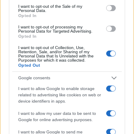
ξεχρεώνει ο καταναλωτής, το οποίο κυμαίνεται
consent section.
I want to opt-out of the Sale of my
Personal Data.
από 30% έως 50%. Θα ισχύσει για τις
Opted In
δανειακές συμβάσεις που υπογράφονται από τις
I want to opt-out of processing my
20 Νοεμβρίου και μετά», δήλωσε
Personal Data for Targeted Advertising.
χαρακτηριστικά.
Opted In
ΔΙΑΦΗΜΙΣΗ
I want to opt-out of Collection, Use,
Retention, Sale, and/or Sharing of my
Personal Data that Is Unrelated with the
Purposes for which it was collected.
Opted Out
Google consents
I want to allow Google to enable storage
related to advertising like cookies on web or
device identifiers in apps.
I want to allow my user data to be sent to
Google for online advertising purposes.
I want to allow Google to send me