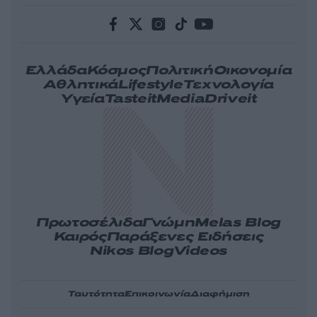
Ελλάδα
Κόσμος
Πολιτική
Οικονομία
Αθλητικά
Lifestyle
Τεχνολογία
Υγεία
Tasteit
Media
Driveit
Πρωτοσέλιδα
Γνώμη
Melas Blog
Καιρός
Παράξενες Ειδήσεις
Nikos Blog
Videos
Ταυτότητα
Επικοινωνία
Διαφήμιση