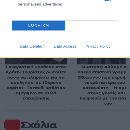
Αν τα χάσατε
personalized advertising.
CONFIRM
Data Deletion
Data Access
Privacy Policy
Σοκαριστική υπόθεση στην
Μυστράς: Αλλαγή στ
Κρήτη: Τουρίστας ρωτούσε
υπερασπιστική γραμμή
πόσο να πληρώσει για να
55χρονου που έκρυψε
ασελγήσει σε 10χρονο
νεκρό πατέρα του σ
κορίτσι - Το παιδί καθόταν
καταψύκτη – Η αγά
αμέριμνο σε αυλή
στους γονείς και η
επιχείρησης
διαφωνία με την αδε
του
Σχόλια