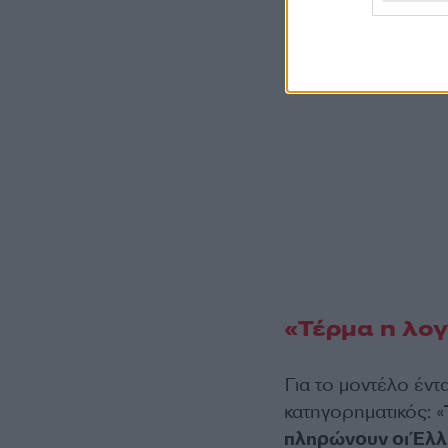
«Τέρμα η λογ
Για το μοντέλο έν
κατηγορηματικός: «
πληρώνουν οι Έλλ