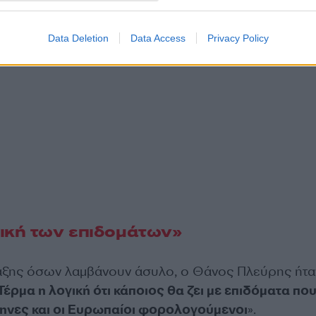
Data Deletion
Data Access
Privacy Policy
ική των επιδομάτων»
ταξης όσων λαμβάνουν άσυλο, ο Θάνος Πλεύρης ήτα
Τέρμα η λογική ότι κάποιος θα ζει με επιδόματα πο
ηνες και οι Ευρωπαίοι φορολογούμενοι
».