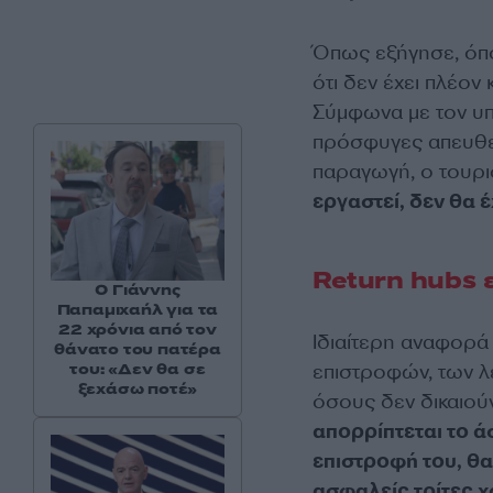
Όπως εξήγησε, όπο
ότι δεν έχει πλέον
Σύμφωνα με τον υπ
πρόσφυγες απευθεί
παραγωγή, ο τουρισ
εργαστεί, δεν θα έ
Return hubs 
Ο Γιάννης
Παπαμιχαήλ για τα
22 χρόνια από τον
Ιδιαίτερη αναφορά
θάνατο του πατέρα
του: «Δεν θα σε
επιστροφών, των λ
ξεχάσω ποτέ»
όσους δεν δικαιού
απορρίπτεται το ά
επιστροφή του, θα
ασφαλείς τρίτες 