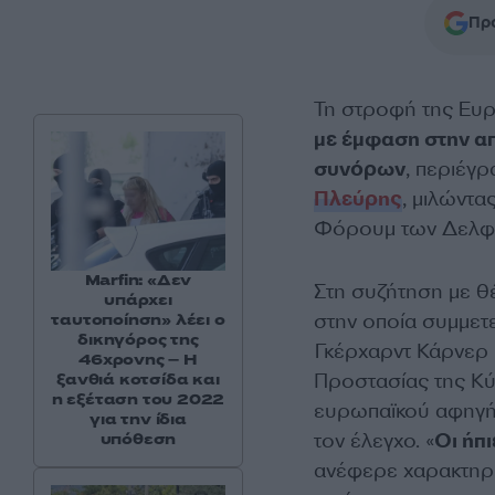
Προ
Τη στροφή της Ευ
με έμφαση στην απ
συνόρων
, περιέγ
Πλεύρης
, μιλώντα
Φόρουμ των Δελφ
Marfin: «Δεν
Στη συζήτηση με θ
υπάρχει
στην οποία συμμετ
ταυτοποίηση» λέει ο
δικηγόρος της
Γκέρχαρντ Κάρνερ 
46χρονης – Η
Προστασίας της Κύ
ξανθιά κοτσίδα και
η εξέταση του 2022
ευρωπαϊκού αφηγήμ
για την ίδια
τον έλεγχο. «
Οι ήπ
υπόθεση
ανέφερε χαρακτηρι