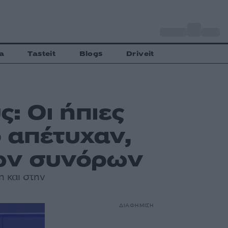
o
Αθήνα
34
C
a
Tasteit
Blogs
Driveit
: Οι ήπιες
ό απέτυχαν,
των συνόρων
 και στην
ΔΙΑΦΗΜΙΣΗ