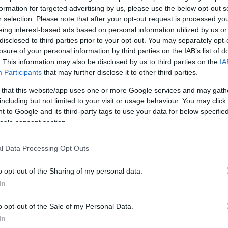
formation for targeted advertising by us, please use the below opt-out s
r selection. Please note that after your opt-out request is processed y
eing interest-based ads based on personal information utilized by us or
ης: «Η παράνομη μετανάστευση δεν
disclosed to third parties prior to your opt-out. You may separately opt-
οτελεί λύση»
losure of your personal information by third parties on the IAB’s list of
. This information may also be disclosed by us to third parties on the
IA
Participants
that may further disclose it to other third parties.
 νέα ευρωπαϊκή κατεύθυνση, ο Θάνος Πλεύρης ση
τανάστευση είναι πρόβλημα και δεν μπορεί να απο
 that this website/app uses one or more Google services and may gath
including but not limited to your visit or usage behaviour. You may click 
ήτημα
». Όπως είπε, η στόχευση της Ευρώπης είναι π
 to Google and its third-party tags to use your data for below specifi
 ροές, να καταστήσει τις επιστροφές προτεραιότητα» κ
ogle consent section.
ότι η μόνη δυνατότητα εισόδου στην Ευρώπη είναι «
νόμιμα κανάλια». «
Δεν θέλουμε τα κυκλώματα των
l Data Processing Opt Outs
ορίζουν ποιος θα εισέρχεται στην Ευρωπαϊκή Ένω
o opt-out of the Sharing of my personal data.
In
στην ανάγκη πλήρους διαχωρισμού της νόμιμης από τ
o opt-out of the Sale of my Personal Data.
ευση, ιδίως σε μια περίοδο κατά την οποία αρκετές
In