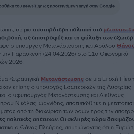
σθήκη του newsit.gr ως προτεινόμενη πηγή στην Google
ρώπης σε μια
αυστηρότερη πολιτική στο
μεταναστευ
οτροπή, τις επιστροφές και τη φύλαξη των εξωτε
ραψε ο υπουργός Μετανάστευσης και Ασύλου
Θάνο
ς την Παρασκευή (24.04.2026) στο 11ο Οικονομικό
ών 2026.
έμα «Στρατηγική
Μετανάστευσης
σε μια Εποχή Πίεση
είχαν επίσης ο υπουργός Εσωτερικών της Αυστρίας
και ο υφυπουργός Μετανάστευσης και Διεθνούς
πρου Νικόλας Ιωαννίδης, αποτυπώθηκε η μετατόπισ
ατος από τη διαχείριση των ροών προς την αποτρο
ιες πολιτικές απέτυχαν. Οι σκληρές τώρα δοκιμάζο
στικά ο Θάνος Πλεύρης, σημειώνοντας ότι η Ευρώπ