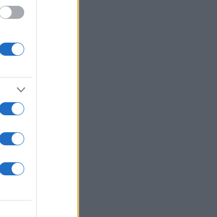
μερείς
 τις