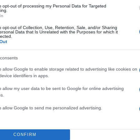
ίες αναζητούν εργατικό δυναμικό. «
Επιδιώκουμε δι
to opt-out of processing my Personal Data for Targeted
ς των οποίων το μεταναστευτικό δυναμικό σέβεται
ing.
In
ες της Ευρώπης
», είπε.
o opt-out of Collection, Use, Retention, Sale, and/or Sharing
ersonal Data that Is Unrelated with the Purposes for which it
ΔΙΑΦΗΜΙΣΗ
lected.
Out
consents
o allow Google to enable storage related to advertising like cookies on
evice identifiers in apps.
o allow my user data to be sent to Google for online advertising
s.
to allow Google to send me personalized advertising.
CONFIRM