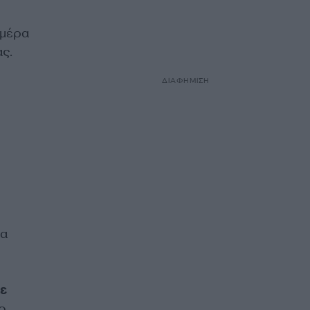
ημέρα
ας.
ΔΙΑΦΗΜΙΣΗ
ια
με
 ο