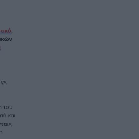
τικό
,
ρικών
ς
ς»,
η του
πή και
νται
»,
η