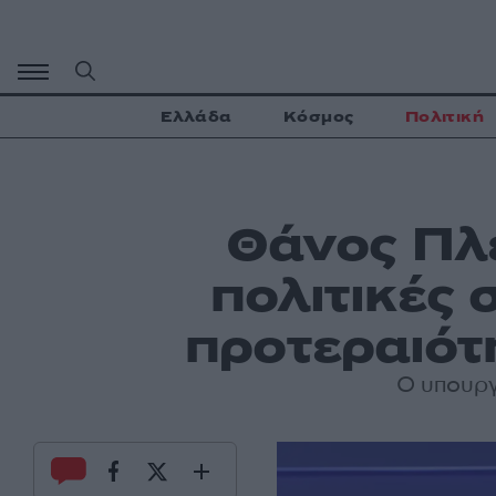
Μετάβαση
σε
περιεχόμενο
Ελλάδα
Κόσμος
Πολιτική
Θάνος Πλε
πολιτικές 
προτεραιότ
Ο υπουργ