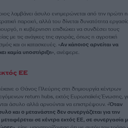
ιος λαμβάνει άσυλο ενημερώνεται από την πρώτη 
 κρατική παροχή, αλλά του δίνεται δυνατότητα εργασί
ουργό, η κυβέρνηση επιδιώκει να συνδέσει τους
ας με τις ανάγκες της αγοράς, όπως η αγροτική
μός και οι κατασκευές. «
Αν κάποιος αρνείται να
χει καμία υποστήριξη
», ανέφερε.
εκτός ΕΕ
 έκανε ο Θάνος Πλεύρης στη δημιουργία κέντρων
εγόμενων return hubs, εκτός Ευρωπαϊκής Ένωσης, γ
νται άσυλο αλλά αρνούνται να επιστρέψουν. «
Όταν
συλο και ο μετανάστης δεν συνεργάζεται για την
 μεταφέρεται σε κέντρα εκτός ΕΕ, σε συνεργασία 
χώρες
», είπε, υποστηρίζοντας ότι με αυτόν τον τρόπο