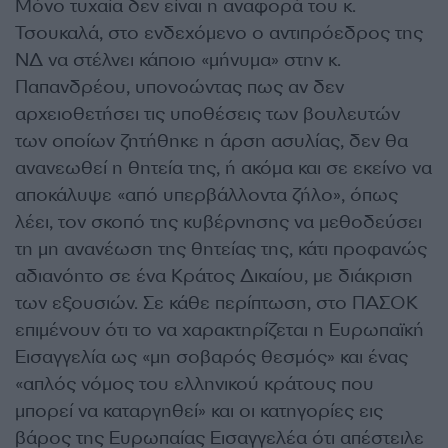
Μόνο τυχαία δεν είναι η αναφορά του κ.
Τσουκαλά, στο ενδεχόμενο ο αντιπρόεδρος της
ΝΔ να στέλνει κάποιο «μήνυμα» στην κ.
Παπανδρέου, υπονοώντας πως αν δεν
αρχειοθετήσει τις υποθέσεις των βουλευτών
των οποίων ζητήθηκε η άρση ασυλίας, δεν θα
ανανεωθεί η θητεία της, ή ακόμα και σε εκείνο να
αποκάλυψε «από υπερβάλλοντα ζήλο», όπως
λέει, τον σκοπό της κυβέρνησης να μεθοδεύσει
τη μη ανανέωση της θητείας της, κάτι προφανώς
αδιανόητο σε ένα Κράτος Δικαίου, με διάκριση
των εξουσιών. Σε κάθε περίπτωση, στο ΠΑΣΟΚ
επιμένουν ότι το να χαρακτηρίζεται η Ευρωπαϊκή
Εισαγγελία ως «μη σοβαρός θεσμός» και ένας
«απλός νόμος του ελληνικού κράτους που
μπορεί να καταργηθεί» και οι κατηγορίες εις
βάρος της Ευρωπαίας Εισαγγελέα ότι απέστειλε