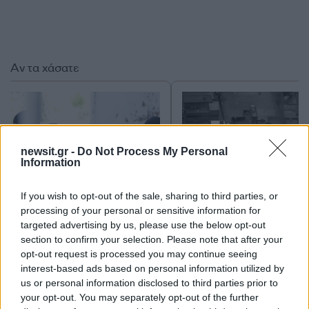
Αν τα χάσατε
newsit.gr -
Do Not Process My Personal
Information
If you wish to opt-out of the sale, sharing to third parties, or
processing of your personal or sensitive information for
Marfin: «Δεν υπάρχει
Το 5ο πακέτο βίντεο 
targeted advertising by us, please use the below opt-out
ταυτοποίηση» λέει ο
φωτογραφιών με UFO 
section to confirm your selection. Please note that after your
δικηγόρος της 46χρονης –
το Πεντάγωνο - Το
Η ξανθιά κοτσίδα και η
«τρίγωνο» και οι «ψυχ
opt-out request is processed you may continue seeing
εξέταση του 2022 για την
σφαίρες»
interest-based ads based on personal information utilized by
ίδια υπόθεση
us or personal information disclosed to third parties prior to
your opt-out. You may separately opt-out of the further