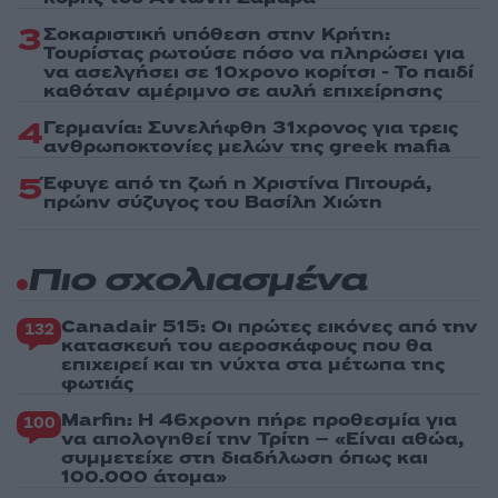
3
Σοκαριστική υπόθεση στην Κρήτη:
Τουρίστας ρωτούσε πόσο να πληρώσει για
να ασελγήσει σε 10χρονο κορίτσι - Το παιδί
καθόταν αμέριμνο σε αυλή επιχείρησης
4
Γερμανία: Συνελήφθη 31χρονος για τρεις
ανθρωποκτονίες μελών της greek mafia
5
Έφυγε από τη ζωή η Χριστίνα Πιτουρά,
πρώην σύζυγος του Βασίλη Χιώτη
Πιο σχολιασμένα
Canadair 515: Οι πρώτες εικόνες από την
132
κατασκευή του αεροσκάφους που θα
επιχειρεί και τη νύχτα στα μέτωπα της
φωτιάς
Marfin: Η 46χρονη πήρε προθεσμία για
100
να απολογηθεί την Τρίτη – «Είναι αθώα,
συμμετείχε στη διαδήλωση όπως και
100.000 άτομα»