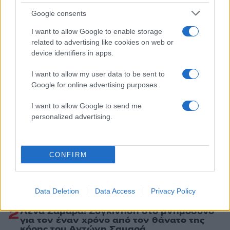
Πολιτική
Google consents
ΝΕΑ ΔΗΜΟΚΡΑΤΙΑ
ΠΑΣΟΚ
I want to allow Google to enable storage
Share:
related to advertising like cookies on web or
device identifiers in apps.
Ακολουθήστε το Νewsit.gr στο
Google News
και
ενημερωθείτε πρώτοι για όλη την ειδησεογραφία και τα
I want to allow my user data to be sent to
τελευταία νέα
της ημέρας
Google for online advertising purposes.
I want to allow Google to send me
personalized advertising.
Πιο δημοφιλή
CONFIRM
1
Σέρρες: Βίντεο ντοκουμέντο από το
τροχαίο με νεκρούς μητέρα και γιο – Ο
οδηγός του φορτηγού κατέγραψε τη
Data Deletion
Data Access
Privacy Policy
σύγκρουση
2
Λένα Σαμαρά: Συγκίνηση στο μνημόσυνο
για τον έναν χρόνο από τον θάνατο της
κόρης του Αντώνη Σαμαρά