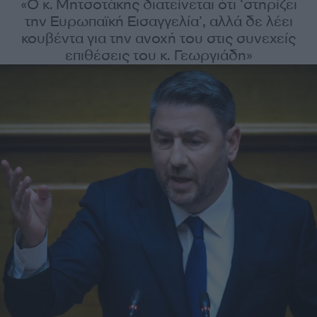
«Ο κ. Μητσοτάκης διατείνεται ότι ‘στηρίζει
την Ευρωπαϊκή Εισαγγελία’, αλλά δε λέει
κουβέντα για την ανοχή του στις συνεχείς
επιθέσεις του κ. Γεωργιάδη»