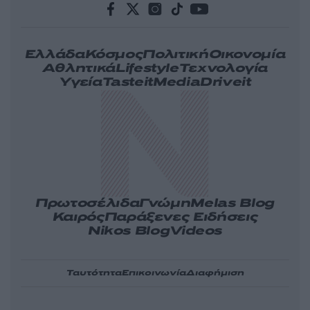
Ελλάδα
Κόσμος
Πολιτική
Οικονομία
Αθλητικά
Lifestyle
Τεχνολογία
Υγεία
Tasteit
Media
Driveit
Πρωτοσέλιδα
Γνώμη
Melas Blog
Καιρός
Παράξενες Ειδήσεις
Nikos Blog
Videos
Ταυτότητα
Επικοινωνία
Διαφήμιση