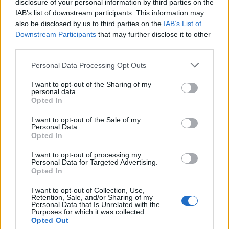
disclosure of your personal information by third parties on the
Σχόλια
IAB’s list of downstream participants. This information may
also be disclosed by us to third parties on the
IAB’s List of
Downstream Participants
that may further disclose it to other
third parties.
Please note that this website/app uses one or more Google
Personal Data Processing Opt Outs
Σχολίασε εδώ
services and may gather and store information including but
not limited to your visit or usage behaviour. You may click to
I want to opt-out of the Sharing of my
personal data.
grant or deny consent to Google and its third-party tags to
Opted In
50 /50
use your data for below specified purposes in below Google
consent section.
I want to opt-out of the Sale of my
Personal Data.
Opted In
I want to opt-out of processing my
Personal Data for Targeted Advertising.
2000 /2000
Opted In
Υποβολή σχολίου
I want to opt-out of Collection, Use,
Retention, Sale, and/or Sharing of my
Personal Data that Is Unrelated with the
Όροι Χρήσης
. Το site προστατεύεται από reCAPTCHA, ισχύουν
Purposes for which it was collected.
Πολιτική Απορρήτου
&
Όροι Χρήσης
της Google.
Opted Out