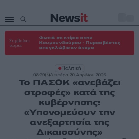
Μετάβαση
σε
o
31
περιεχόμενο
Φωτιά σε κτίριο στην
Συμβαίνει
Κουμουνδούρου - Πυροσβέστες
τώρα:
απεγκλώβισαν άτομο
Πολιτική
08:29
Δευτέρα 20 Απριλίου 2026
Το ΠΑΣΟΚ «ανεβάζει
στροφές» κατά της
κυβέρνησης:
«Υπονομεύουν την
ανεξαρτησία της
Δικαιοσύνης»