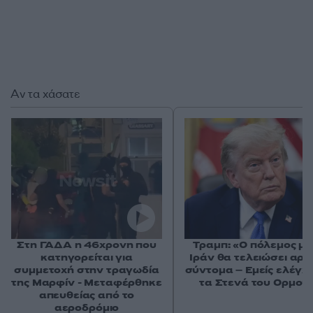
Αν τα χάσατε
Στη ΓΑΔΑ η 46χρονη που
Τραμπ: «Ο πόλεμος με
κατηγορείται για
Ιράν θα τελειώσει αρκ
συμμετοχή στην τραγωδία
σύντομα – Εμείς ελέγχ
της Μαρφίν - Μεταφέρθηκε
τα Στενά του Ορμού
απευθείας από το
αεροδρόμιο