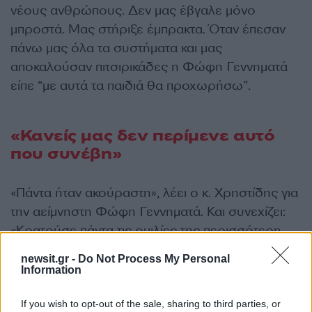
νέους ανθρώπους. Δεν μας έβγαλε μόνο
μπροστά. Μας στήριξε έμπρακτα. Όταν έπεσαν
πάνω μας όλα τα συστήματα και μας
αποκαλούσαν πιτσιρικάδες η Φώφη Γεννηματά
είπε “με αυτά τα παιδιά θα προχωρήσω”.
«Κανείς μας δεν περίμενε αυτό
που συνέβη»
«Πάντα ήταν ακούραστη», λέει ο κ. Χρηστίδης για
την αείμνηστη Φώφη Γεννηματά. Και συνεχίζει:
«Κρατούσε πάντα τις ομιλίες της περισσότερη
ώρα από όσο περιμέναμε. Κανείς από εμάς δεν
newsit.gr -
Do Not Process My Personal
μπορούσε να φανταστεί αυτό το οποίο συνέβη.
Information
Δυο ημέρες πριν μπει στο νοσοκομείο ήμασταν
μαζί στην Ρόδο κάναμε σχεδιασμό και είχε ομιλία
If you wish to opt-out of the sale, sharing to third parties, or