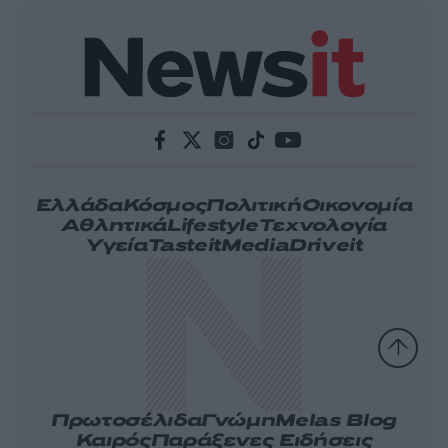
Ελλάδα
Κόσμος
Πολιτική
Οικονομία
Αθλητικά
Lifestyle
Τεχνολογία
Υγεία
Tasteit
Media
Driveit
Πρωτοσέλιδα
Γνώμη
Melas Blog
Καιρός
Παράξενες Ειδήσεις