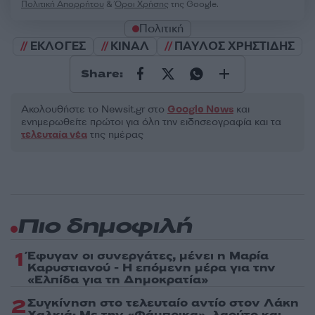
Πολιτική Απορρήτου
&
Όροι Χρήσης
της Google.
Πολιτική
ΕΚΛΟΓΕΣ
ΚΙΝΑΛ
ΠΑΥΛΟΣ ΧΡΗΣΤΙΔΗΣ
Share:
Ακολουθήστε το Νewsit.gr στο
Google News
και
ενημερωθείτε πρώτοι για όλη την ειδησεογραφία και τα
τελευταία νέα
της ημέρας
Πιο δημοφιλή
1
Έφυγαν οι συνεργάτες, μένει η Μαρία
Καρυστιανού - Η επόμενη μέρα για την
«Ελπίδα για τη Δημοκρατία»
2
Συγκίνηση στο τελευταίο αντίο στον Λάκη
Χαλκιά: Με την «Φάμπρικα», λαούτο και