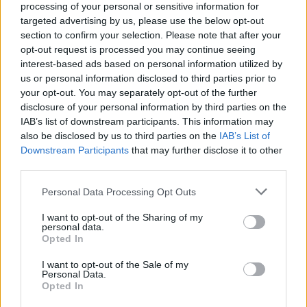
processing of your personal or sensitive information for
μιας ώρας με εκατοντάδες κόσμο. Το πρώτο σοκ
targeted advertising by us, please use the below opt-out
της απόσυρσης από την κούρσα και το
section to confirm your selection. Please note that after your
νοσοκομείο ήταν τεράστιο. Αλλά είχαμε
opt-out request is processed you may continue seeing
interest-based ads based on personal information utilized by
συνηθίσει σε μάχες τις οποίες κέρδιζε.
us or personal information disclosed to third parties prior to
Δυστυχώς αυτή την έχασε».
your opt-out. You may separately opt-out of the further
disclosure of your personal information by third parties on the
IAB’s list of downstream participants. This information may
also be disclosed by us to third parties on the
IAB’s List of
Downstream Participants
that may further disclose it to other
third parties.
Please note that this website/app uses one or more Google
Personal Data Processing Opt Outs
services and may gather and store information including but
not limited to your visit or usage behaviour. You may click to
I want to opt-out of the Sharing of my
personal data.
grant or deny consent to Google and its third-party tags to
Opted In
use your data for below specified purposes in below Google
consent section.
I want to opt-out of the Sale of my
Personal Data.
Opted In