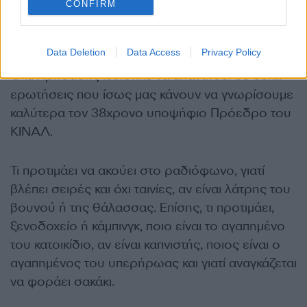
CONFIRM
Ποιος είναι ο Παύλος Χρηστίδης
μέσα από 10 ερωτήσεις
Data Deletion
Data Access
Privacy Policy
Ο κ. Χρηστίδης κλήθηκε να απαντήσει σε δέκα
ερωτήσεις που ίσως μας κάνουν να γνωρίσουμε
καλύτερα τον 38χρονο υποψήφιο Πρόεδρο του
ΚΙΝΑΛ.
Τι προτιμάει να ακούει στο ραδιόφωνο, γιατί
βλέπει σειρές και όχι ταινίες, αν είναι λάτρης του
βουνού ή της θάλασσας. Επίσης, τι προτιμάει,
ξενοδοχείο ή κάμπινγκ, ποιο είναι το αγαπημένο
του κατοικίδιο, αν είναι καπνιστής, ποιος είναι ο
αγαπημένος του υπερήρωας και γιατί αναγκάζεται
να φοράει σακάκι.