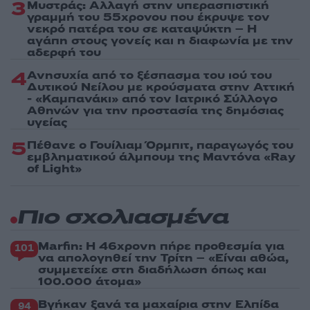
3
Μυστράς: Αλλαγή στην υπερασπιστική
γραμμή του 55χρονου που έκρυψε τον
νεκρό πατέρα του σε καταψύκτη – Η
αγάπη στους γονείς και η διαφωνία με την
αδερφή του
4
Ανησυχία από το ξέσπασμα του ιού του
Δυτικού Νείλου με κρούσματα στην Αττική
- «Καμπανάκι» από τον Ιατρικό Σύλλογο
Αθηνών για την προστασία της δημόσιας
υγείας
5
Πέθανε ο Γουίλιαμ Όρμπιτ, παραγωγός του
εμβληματικού άλμπουμ της Μαντόνα «Ray
of Light»
Πιο σχολιασμένα
Marfin: Η 46χρονη πήρε προθεσμία για
101
να απολογηθεί την Τρίτη – «Είναι αθώα,
συμμετείχε στη διαδήλωση όπως και
100.000 άτομα»
Βγήκαν ξανά τα μαχαίρια στην Ελπίδα
94