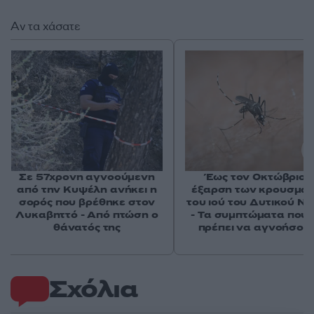
Αν τα χάσατε
Σε 57χρονη αγνοούμενη
Έως τον Οκτώβριο 
από την Κυψέλη ανήκει η
έξαρση των κρουσμά
σορός που βρέθηκε στον
του ιού του Δυτικού Νε
Λυκαβηττό - Από πτώση ο
- Τα συμπτώματα που 
θάνατός της
πρέπει να αγνοήσου
Σχόλια