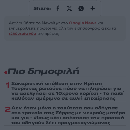
Share:
Ακολουθήστε το Νewsit.gr στο
Google News
και
ενημερωθείτε πρώτοι για όλη την ειδησεογραφία και τα
τελευταία νέα
της ημέρας
Πιο δημοφιλή
1
Σοκαριστική υπόθεση στην Κρήτη:
Τουρίστας ρωτούσε πόσο να πληρώσει για
να ασελγήσει σε 10χρονο κορίτσι - Το παιδί
καθόταν αμέριμνο σε αυλή επιχείρησης
2
Δεν ήταν μόνο η ταχύτητα που οδήγησε
στο τροχαίο στις Σέρρες με νεκρούς μητέρα
και γιο - «Ίσως κάτι απέσπασε την προσοχή
του οδηγού» λέει πραγματογνώμονας