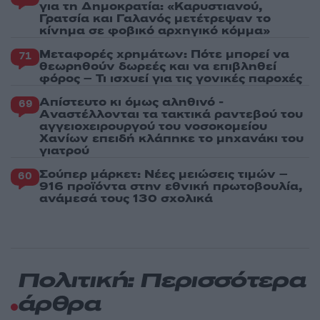
για τη Δημοκρατία: «Καρυστιανού,
Γρατσία και Γαλανός μετέτρεψαν το
κίνημα σε φοβικό αρχηγικό κόμμα»
Μεταφορές χρημάτων: Πότε μπορεί να
71
θεωρηθούν δωρεές και να επιβληθεί
φόρος – Τι ισχυεί για τις γονικές παροχές
Απίστευτο κι όμως αληθινό -
69
Aναστέλλονται τα τακτικά ραντεβού του
αγγειοχειρουργού του νοσοκομείου
Χανίων επειδή κλάπηκε το μηχανάκι του
γιατρού
Σούπερ μάρκετ: Νέες μειώσεις τιμών –
60
916 προϊόντα στην εθνική πρωτοβουλία,
ανάμεσά τους 130 σχολικά
Πολιτική: Περισσότερα
άρθρα