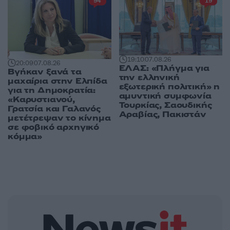
94
19
19:10
07.08.26
20:09
07.08.26
ΕΛΑΣ: «Πλήγμα για
Βγήκαν ξανά τα
την ελληνική
μαχαίρια στην Ελπίδα
εξωτερική πολιτική» η
για τη Δημοκρατία:
αμυντική συμφωνία
«Καρυστιανού,
Τουρκίας, Σαουδικής
Γρατσία και Γαλανός
Αραβίας, Πακιστάν
μετέτρεψαν το κίνημα
σε φοβικό αρχηγικό
κόμμα»