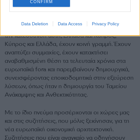
CONFIRM
Όλα τα παραπάνω επιβάλλουν να συνεχίσουμε
να εργαζόμαστε στη βάση εθνικών πολιτικών,
Data Deletion
Data Access
Privacy Policy
αλλά και κοινών ευρωπαϊκών πολιτικών. Προς
την κατεύθυνση αυτή, Ελλάδα και Κύπρος,
Κύπρος και Ελλάδα, έχουν κοινή γραμμή. Έχουν
αναπτύξει συμμαχίες, έχουν κατακτήσει
αναβαθμισμένη θέση τα τελευταία χρόνια στα
ευρωπαϊκά fora και παρεμβαίνουν δημιουργικά,
συνεισφέροντας εποικοδομητικά στην εξεύρεση
λύσεων, όπως ήταν η δημιουργία του Ταμείου
Ανάκαμψης και Ανθεκτικότητας.
Με το ίδιο πνεύμα προσέρχονται οι χώρες μας
και στις συζητήσεις, που μόλις ξεκίνησαν, για τη
νέα ευρωπαϊκή οικονομική αρχιτεκτονική.
Συζητήσεις που είναι αναγκαίο να οδηγήσουν