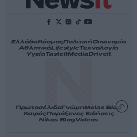
Ελλάδα
Κόσμος
Πολιτική
Οικονομία
Αθλητικά
Lifestyle
Τεχνολογία
Υγεία
Tasteit
Media
Driveit
Πρωτοσέλιδα
Γνώμη
Melas Blog
Καιρός
Παράξενες Ειδήσεις
Nikos Blog
Videos