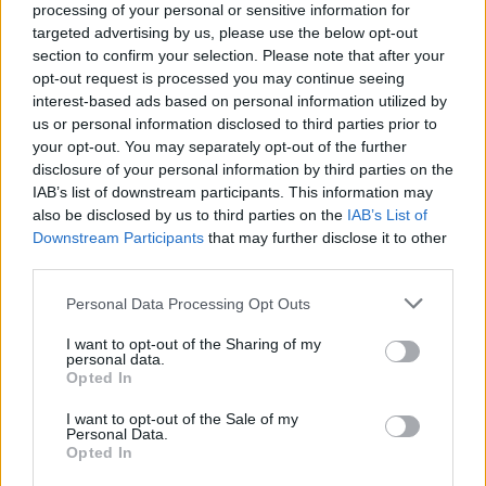
processing of your personal or sensitive information for
Συνολικά, υλοποιήσαμε μέτρα ύψους 42,7 δισ.
targeted advertising by us, please use the below opt-out
section to confirm your selection. Please note that after your
ευρώ την περίοδο 2020-2022, ώστε να
opt-out request is processed you may continue seeing
απορροφηθούν οι κραδασμοί της υγειονομικής
interest-based ads based on personal information utilized by
κρίσης και να υλοποιηθούν αναπτυξιακές
us or personal information disclosed to third parties prior to
παρεμβάσεις. Καταφέραμε, έτσι, παρά τις
your opt-out. You may separately opt-out of the further
disclosure of your personal information by third parties on the
αντιξοότητες, να επιτύχουμε συγκεκριμένα, απτά
IAB’s list of downstream participants. This information may
αποτελέσματα. Αποτελέσματα που
also be disclosed by us to third parties on the
IAB’s List of
επιβεβαιώνουν την ορθότητα και την
Downstream Participants
that may further disclose it to other
third parties.
αποδοτικότητα της ασκούμενης οικονομικής
πολιτικής και αντανακλώνται, μεταξύ άλλων:
Please note that this website/app uses one or more Google
Personal Data Processing Opt Outs
services and may gather and store information including but
not limited to your visit or usage behaviour. You may click to
I want to opt-out of the Sharing of my
στην ισχυρή ανάκαμψη,
personal data.
grant or deny consent to Google and its third-party tags to
Opted In
στην αύξηση των εξαγωγών,
use your data for below specified purposes in below Google
στην υλοποίηση σημαντικών ξένων
consent section.
I want to opt-out of the Sale of my
Personal Data.
επενδύσεων,
Opted In
στη μείωση της ανεργίας,