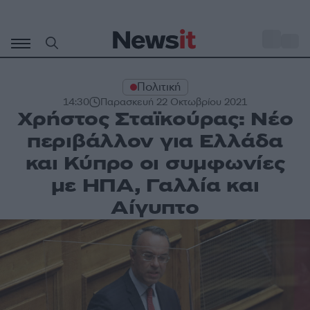
Μετάβαση
σε
o
35
περιεχόμενο
Πολιτική
14:30
Παρασκευή 22 Οκτωβρίου 2021
Χρήστος Σταϊκούρας: Νέο
περιβάλλον για Ελλάδα
και Κύπρο οι συμφωνίες
με ΗΠΑ, Γαλλία και
Αίγυπτο