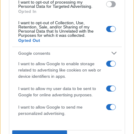
I want to opt-out of processing my
στη μείωση των μη εξυπηρετούμενων
Personal Data for Targeted Advertising.
Opted In
δανείων,
στη μείωση του κόστους δανεισμού σε
I want to opt-out of Collection, Use,
Retention, Sale, and/or Sharing of my
ιστορικά χαμηλά,
Personal Data that Is Unrelated with the
Purposes for which it was collected.
στη βελτίωση της θέσης της χώρας στον
Opted Out
διεθνή Δείκτη Ανταγωνιστικότητας,
στην αναβάθμιση της πιστοληπτικής
Google consents
αξιολόγησης της χώρας.
I want to allow Google to enable storage
related to advertising like cookies on web or
device identifiers in apps.
Ωστόσο δεν εφησυχάζουμε, ούτε
πανηγυρίζουμε. Εξακολουθούμε να έχουμε
I want to allow my user data to be sent to
μπροστά μας μεγάλες προκλήσεις. Η πανδημία
Google for online advertising purposes.
συνεχίζει να προκαλεί αβεβαιότητα. Σε αυτή
I want to allow Google to send me
προστίθενται οι εντεινόμενες επιπτώσεις της
personalized advertising.
κλιματικής αλλαγής, η διεθνής ενεργειακή κρίση
και προκλήσεις στη γεωπολιτική σκακιέρα.