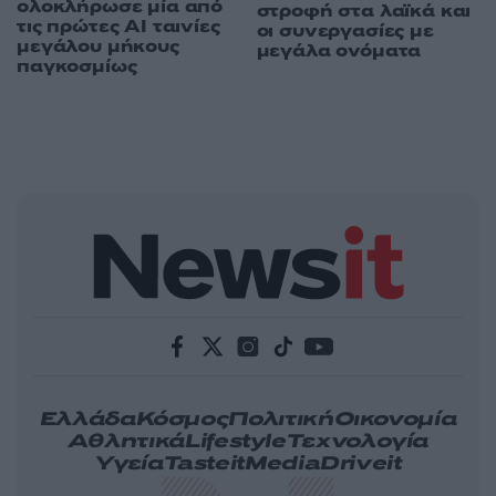
ολοκλήρωσε μία από
στροφή στα λαϊκά και
τις πρώτες AI ταινίες
οι συνεργασίες με
μεγάλου μήκους
μεγάλα ονόματα
παγκοσμίως
Ελλάδα
Κόσμος
Πολιτική
Οικονομία
Αθλητικά
Lifestyle
Τεχνολογία
Υγεία
Tasteit
Media
Driveit