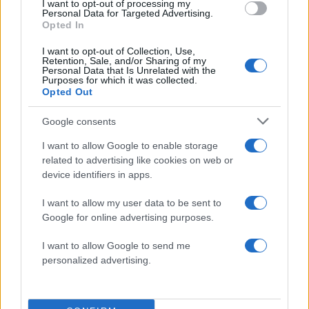
I want to opt-out of processing my
επαληθευτεί καθώς η Ινφίνιτι ήδη έχει
Personal Data for Targeted Advertising.
Opted In
συμφωνήσει να πρωταγωνιστήσει στην
τηλεοπτική σειρά «The Testaments», σίκουελ της
I want to opt-out of Collection, Use,
Retention, Sale, and/or Sharing of my
μεγάλης επιτυχίας «The Handmaid’s Tale».
Personal Data that Is Unrelated with the
Purposes for which it was collected.
Opted Out
Το Όσκαρ που αφιέρωσε σε
Google consents
όλους τους casting directors
I want to allow Google to enable storage
related to advertising like cookies on web or
Η βράβευση της Κουλουκουντίς έχει και έναν
device identifiers in apps.
έντονο συμβολισμό. Μάλιστα, αφιέρωσε το
I want to allow my user data to be sent to
βραβείο της σε όλους τους διευθυντές κάστινγκ
Google for online advertising purposes.
που, όπως είπε, «
δεν είχαν ποτέ την ευκαιρία να
I want to allow Google to send me
ανέβουν σε αυτή τη σκηνή
», ενώ πείραξε και τον
personalized advertising.
Άντερσον λέγοντας του ότι εκείνη κατόρθωσε
να πάρει Όσκαρ νωρίτερα από εκείνον.