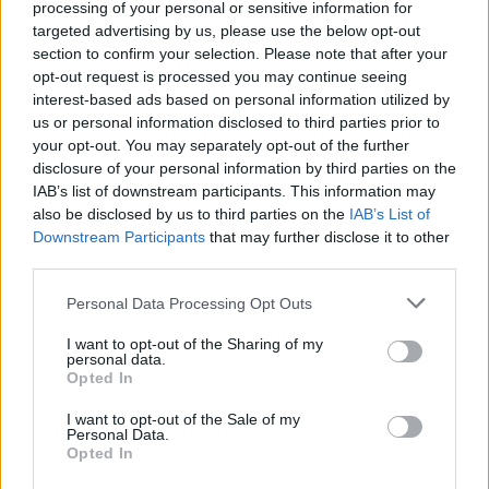
processing of your personal or sensitive information for
Η Ινφίνιτι ήταν αθλήτρια στο kickboxing ενώ είχε
targeted advertising by us, please use the below opt-out
section to confirm your selection. Please note that after your
ήδη κάνει και ένα αξιοπρόσεκτο τηλεοπτικό
opt-out request is processed you may continue seeing
ντεμπούτο. «Όταν την γνώρισα πρώτη φορά,
interest-based ads based on personal information utilized by
πήγαινε ακόμα σχολείο», έχει αναφέρει η
us or personal information disclosed to third parties prior to
Κουλουκουντίς. Παρόλα αυτά, χρειάστηκε
your opt-out. You may separately opt-out of the further
disclosure of your personal information by third parties on the
αρκετή εκπαίδευση και πρόβες για να πείσει τον
IAB’s list of downstream participants. This information may
Άντερσον.
also be disclosed by us to third parties on the
IAB’s List of
Downstream Participants
that may further disclose it to other
third parties.
Η Ελληνοαμερικανίδα διευθύντρια casting είναι
βέβαιη ότι η Ινφίνιτι έχει στόφα κινηματογραφική
Please note that this website/app uses one or more Google
Personal Data Processing Opt Outs
services and may gather and store information including but
σταρ και, όπως λέει αστειευόμενη, «μετά το “Μια
not limited to your visit or usage behaviour. You may click to
I want to opt-out of the Sharing of my
μάχη μετά την άλλη” θα μου είναι αδύνατο να την
personal data.
grant or deny consent to Google and its third-party tags to
Opted In
ξανακλείσω για ταινία – η φήμη της θα έχει
use your data for below specified purposes in below Google
consent section.
εκτοξευτεί».
I want to opt-out of the Sale of my
Personal Data.
Opted In
Το δεύτερο μέρος της πρόβλεψή της ήδη έχει