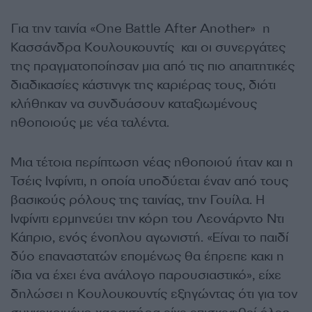
Για την ταινία «One Battle After Another» η
Κασσάνδρα Κουλουκουντίς και οι συνεργάτες
της πραγματοποίησαν μια από τις πιο απαιτητικές
διαδικασίες κάστινγκ της καριέρας τους, διότι
κλήθηκαν να συνδυάσουν καταξιωμένους
ηθοποιούς με νέα ταλέντα.
Μια τέτοια περίπτωση νέας ηθοποιού ήταν και η
Τσέις Ινφίνιτι, η οποία υποδύεται έναν από τους
βασικούς ρόλους της ταινίας, την Γουίλα. Η
Ινφίνιτι ερμηνεύει την κόρη του Λεονάρντο Ντι
Κάπριο, ενός ένοπλου αγωνιστή. «Είναι το παιδί
δύο επαναστατών επομένως θα έπρεπε κακι η
ίδια να έχει ένα ανάλογο παρουσιαστικό», είχε
δηλώσει η Κουλουκουντίς εξηγώντας ότι για τον