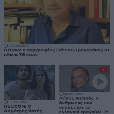
13:21
06.08.26
Πέθανε ο συγγραφέας Γιάννης Γρηγοράκης σε
ηλικία 76 ετών
8
09:40
03.08.26
Λάκης Χαλκιάς, ο
19:33
03.08.26
άνθρωπος που
HELICON: Ο
υπηρέτησε το
Δημήτρης Κατής
ελληνικό τραγούδι - Η