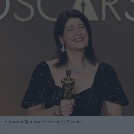
Η Κασσάνδρα Κουλουκουντίς / Reuters