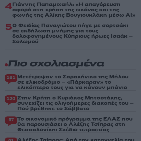
4
Γιάννης Παπαμιχαήλ: «Η απαγόρευση
αφορά στη χρήση της εικόνας και της
φωνής της Αλίκης Βουγιουκλάκη μέσω AI»
5
Ο Φειδίας Παναγιώτου πήγε με σορτσάκι
σε εκδήλωση μνήμης για τους
δολοφονημένους Κύπριους ήρωες Ισαάκ –
Σολωμού
Πιο σχολιασμένα
Μετέτρεψαν το Σαρακήνικο της Μήλου
161
σε ελικοδρόμιο – «Πάρκαραν» το
ελικόπτερο τους για να κάνουν μπάνιο
Στην Κρήτη ο Κυριάκος Μητσοτάκης,
120
συνεχίζει τις ολιγοήμερες διακοπές του –
Πού βρέθηκε το Σάββατο
Το οικονομικό πρόγραμμα της ΕΛΑΣ που
97
θα παρουσιάσει ο Αλέξης Τσίπρας στη
Θεσσαλονίκη: Σχέδιο τετραετίας
Αλέξης Τσίπρας: Από την καταγγελία του
91