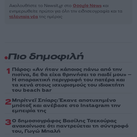
Ακολουθήστε το Νewsit.gr στο
Google News
και
ενημερωθείτε πρώτοι για όλη την ειδησεογραφία και τα
τελευταία νέα
της ημέρας
Πιο δημοφιλή
1
Πάρος: «Αν ήταν κάποιος πάνω από την
πισίνα, δε θα είχα θρηνήσει το παιδί μου» –
Η σπαρακτική περιγραφή του πατέρα και
τα κενά στους ισχυρισμούς του ιδιοκτήτη
του beach bar
2
Μπρίτνεϊ Σπίαρς: Έκανε αποτυχημένο
μπότοξ και ανέβασε στο Instagram την
εμπειρία της
3
Ο δημοσιογράφος Βασίλης Τσεκούρας
ανακοίνωσε ότι παντρεύεται τη σύντροφό
του, Γωγώ Μπαλή