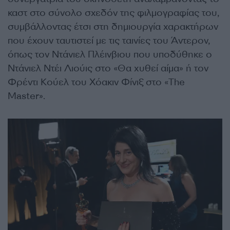
καστ στο σύνολο σχεδόν της φιλμογραφίας του,
συμβάλλοντας έτσι στη δημιουργία χαρακτήρων
που έχουν ταυτιστεί με τις ταινίες του Άντερον,
όπως τον Ντάνιελ Πλέινβιου που υποδύθηκε ο
Ντάνιελ Ντέι Λιούις στο «Θα χυθεί αίμα» ή τον
Φρέντι Κούελ του Χόακιν Φίνιξ στο «The
Master».