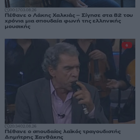
00:17
03.08.26
Πέθανε ο Λάκης Χαλκιάς – Σίγησε στα 82 του
χρόνια μια σπουδαία φωνή της ελληνικής
μουσικής
6
20:34
02.08.26
Πέθανε ο σπουδαίος λαϊκός τραγουδιστής
Δημήτρης Ξανθάκης