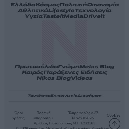
Ελλάδα
Κόσμος
Πολιτική
Οικονομία
Αθλητικά
Lifestyle
Τεχνολογία
Υγεία
Tasteit
Media
Driveit
Πρωτοσέλιδα
Γνώμη
Melas Blog
Καιρός
Παράξενες Ειδήσεις
Nikos Blog
Videos
Ταυτότητα
Επικοινωνία
Διαφήμιση
Όροι
Πολιτική
Πληροφορίες α.27
Cookies
χρήσης
απορρήτου
Ν.5253/2025
Αριθμός Πιστοποίησης Μ.Η.Τ.232163
© 2026 newsit.gr. Με επιφύλαξη κάθε νομίμου δικαιώματος.