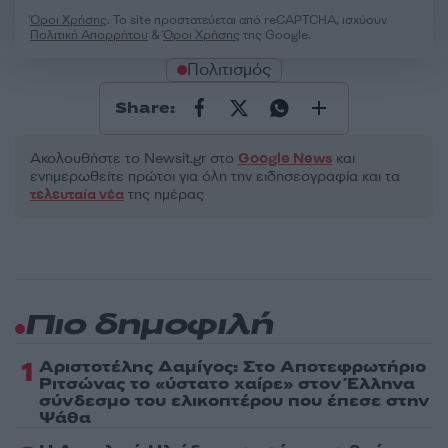
Όροι Χρήσης
. Το site προστατεύεται από reCAPTCHA, ισχύουν
Πολιτική Απορρήτου
&
Όροι Χρήσης
της Google.
Πολιτισμός
Share:
Ακολουθήστε το Νewsit.gr στο
Google News
και
ενημερωθείτε πρώτοι για όλη την ειδησεογραφία και τα
τελευταία νέα
της ημέρας
Πιο δημοφιλή
1
Αριστοτέλης Δαμίγος: Στο Αποτεφρωτήριο
Ριτσώνας το «ύστατο χαίρε» στον Έλληνα
σύνδεσμο του ελικοπτέρου που έπεσε στην
Ψάθα