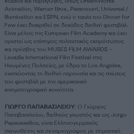
studios και παραγωγές, όπως DreamWorks
Animation, Warner Bros., Paramount, Universal /
Illumination και ESPN, ενώ η ταινία του Dinner for
Few έχει διακριθεί σε δεκάδες διεθνή φεστιβάλ.
Είναι μέλος της European Film Academy και έχει
οριστεί ως επίσημος πολιτιστικός εκπρόσωπος
και πρέσβης του MUSES FILM AWARDS –
Levadia International Film Festival στις
Ηνωμένες Πολιτείες, με έδρα το Los Angeles,
ενισχύοντας τη διεθνή παρουσία και τις σχέσεις
του φεστιβάλ με την αμερικανική
κινηματογραφική κοινότητα.
ΓΙΩΡΓΟ ΠΑΠΑΒΑΣΙΛΕΙΟΥ
: Ο Γιώργος
Παπαβασιλείου, διεθνώς γνωστός και ως Jorgo
Papavassiliou, είναι Ελληνογερμανός
σκηνοθέτης και σεναριογράφος με σημαντική