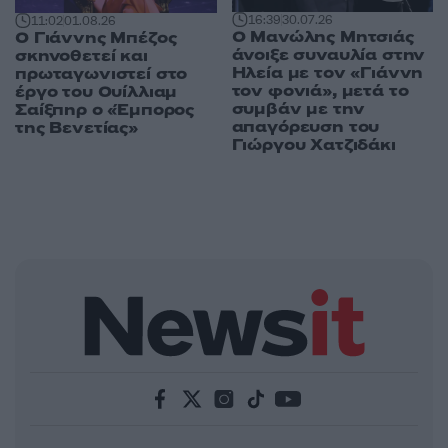
16:39
30.07.26
11:02
01.08.26
Ο Μανώλης Μητσιάς
Ο Γιάννης Μπέζος
άνοιξε συναυλία στην
σκηνοθετεί και
Ηλεία με τον «Γιάννη
πρωταγωνιστεί στο
τον φονιά», μετά το
έργο του Ουίλλιαμ
συμβάν με την
Σαίξπηρ ο «Έμπορος
απαγόρευση του
της Βενετίας»
Γιώργου Χατζιδάκι