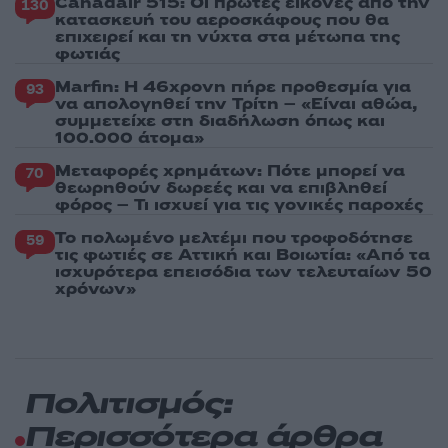
Canadair 515: Οι πρώτες εικόνες από την
130
κατασκευή του αεροσκάφους που θα
επιχειρεί και τη νύχτα στα μέτωπα της
φωτιάς
Marfin: Η 46χρονη πήρε προθεσμία για
93
να απολογηθεί την Τρίτη – «Είναι αθώα,
συμμετείχε στη διαδήλωση όπως και
100.000 άτομα»
Μεταφορές χρημάτων: Πότε μπορεί να
70
θεωρηθούν δωρεές και να επιβληθεί
φόρος – Τι ισχυεί για τις γονικές παροχές
Το πολωμένο μελτέμι που τροφοδότησε
59
τις φωτιές σε Αττική και Βοιωτία: «Από τα
ισχυρότερα επεισόδια των τελευταίων 50
χρόνων»
Πολιτισμός:
Περισσότερα άρθρα