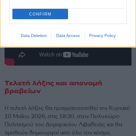
CONFIRM
Data Deletion
Data Access
Privacy Policy
Τελετή λήξης και απονομή
βραβείων
Η τελετή λήξης θα πραγματοποιηθεί την Κυριακή
10 Μαΐου 2026, στις 18:30, στον Πολυχώρο
Πολιτισμού του Δημαρχείου Λιβαδειάς και θα
τιμηθούν δημιουργοί από όλο τον κόσμο,