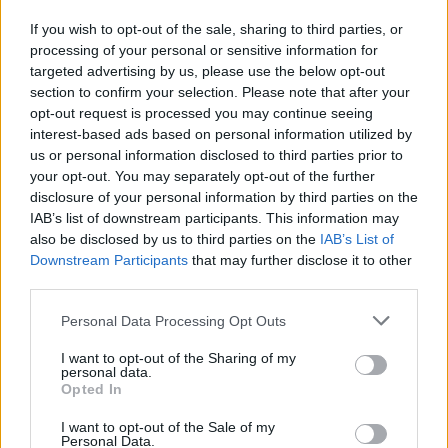
είναι καλλιτέχνης με αντικείμενο τη γλυπτική, τη
If you wish to opt-out of the sale, sharing to third parties, or
ζωγραφική, τα ψηφιδωτά, την κλασική τέχνη και
processing of your personal or sensitive information for
τη χειροποίητη καλλιτεχνική δημιουργία. Το έργο
targeted advertising by us, please use the below opt-out
section to confirm your selection. Please note that after your
του συνδέεται έντονα με την ελληνική
opt-out request is processed you may continue seeing
αρχαιότητα, την αναγεννησιακή αισθητική και τη
interest-based ads based on personal information utilized by
μεσογειακή πολιτιστική παράδοση. Είναι επίσης ο
us or personal information disclosed to third parties prior to
your opt-out. You may separately opt-out of the further
επίσημος σχεδιαστής του βραβείου Artemis
disclosure of your personal information by third parties on the
Award του Euro-American Women’s Council,
IAB’s list of downstream participants. This information may
ενός διεθνούς θεσμού με έντονο πολιτιστικό και
also be disclosed by us to third parties on the
IAB’s List of
συμβολικό χαρακτήρα.
Downstream Participants
that may further disclose it to other
third parties.
Please note that this website/app uses one or more Google
ΠΑΡΙ ΚΑΤΣΙΒΕΛΟ
: Ο Πάρις Κατσίβελος είναι
Personal Data Processing Opt Outs
services and may gather and store information including but
ηθοποιός, σκηνοθέτης και καθηγητής
not limited to your visit or usage behaviour. You may click to
I want to opt-out of the Sharing of my
Δραματικής Τέχνης. Έχει σπουδάσει υποκριτική,
personal data.
grant or deny consent to Google and its third-party tags to
Opted In
σκηνοθεσία, σκηνογραφία, ενδυματολογία,
use your data for below specified purposes in below Google
consent section.
κινησιολογία, χορογραφία και αγωγή του λόγου,
I want to opt-out of the Sale of my
Personal Data.