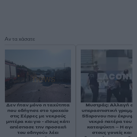
Αν τα χάσατε
Δεν ήταν μόνο η ταχύτητα
Μυστράς: Αλλαγή στ
που οδήγησε στο τροχαίο
υπερασπιστική γραμμή
στις Σέρρες με νεκρούς
55χρονου που έκρυψε
μητέρα και γιο - «Ίσως κάτι
νεκρό πατέρα του σ
απέσπασε την προσοχή
καταψύκτη – Η αγά
του οδηγού» λέει
στους γονείς και η