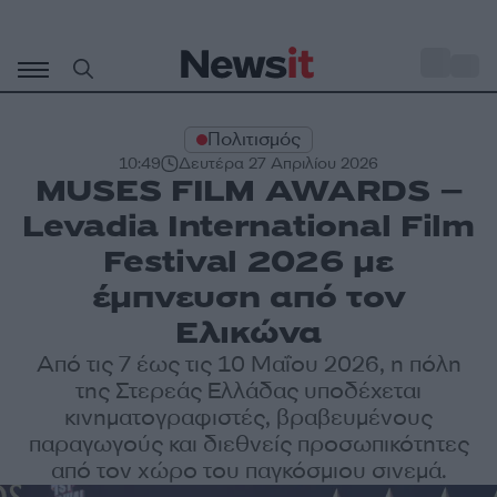
Μετάβαση
σε
o
34
περιεχόμενο
Πολιτισμός
10:49
Δευτέρα 27 Απριλίου 2026
MUSES FILM AWARDS –
Levadia International Film
Festival 2026 με
έμπνευση από τον
Ελικώνα
Από τις 7 έως τις 10 Μαΐου 2026, η πόλη
της Στερεάς Ελλάδας υποδέχεται
κινηματογραφιστές, βραβευμένους
παραγωγούς και διεθνείς προσωπικότητες
από τον χώρο του παγκόσμιου σινεμά.