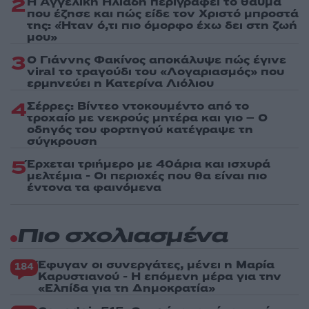
2
Η Αγγελική Ηλιάδη περιγράφει το θαύμα
που έζησε και πώς είδε τον Χριστό μπροστά
της: «Ήταν ό,τι πιο όμορφο έχω δει στη ζωή
μου»
3
Ο Γιάννης Φακίνος αποκάλυψε πώς έγινε
viral το τραγούδι του «Λογαριασμός» που
ερμηνεύει η Κατερίνα Λιόλιου
4
Σέρρες: Βίντεο ντοκουμέντο από το
τροχαίο με νεκρούς μητέρα και γιο – Ο
οδηγός του φορτηγού κατέγραψε τη
σύγκρουση
5
Έρχεται τριήμερο με 40άρια και ισχυρά
μελτέμια - Οι περιοχές που θα είναι πιο
έντονα τα φαινόμενα
Πιο σχολιασμένα
Έφυγαν οι συνεργάτες, μένει η Μαρία
184
Καρυστιανού - Η επόμενη μέρα για την
«Ελπίδα για τη Δημοκρατία»