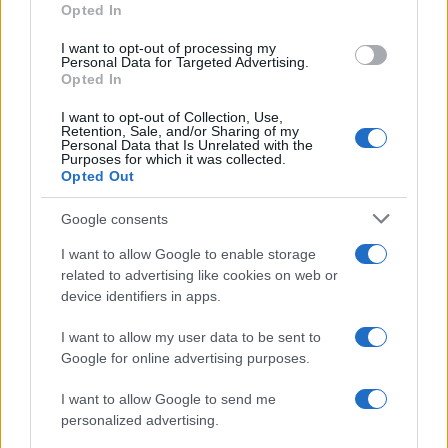
ενώ έχει συμμετάσχει σε θεατρικές, τηλεοπτικές
Opted In
και κινηματογραφικές παραγωγές. Διδάσκει σε
I want to opt-out of processing my
ανώτερες σχολές δραματικής τέχνης, θεατρικά
Personal Data for Targeted Advertising.
Opted In
εργαστήρια και πανεπιστημιακά ιδρύματα. Το
2023 τιμήθηκε με το Gusi Peace Prize
I want to opt-out of Collection, Use,
Retention, Sale, and/or Sharing of my
International, διεθνές βραβείο με έδρα την Ασία,
Personal Data that Is Unrelated with the
Purposes for which it was collected.
το οποίο αναφέρεται συχνά ως ασιατικό
Opted Out
ομόλογο του Βραβείου Νόμπελ Ειρήνης. Η
Google consents
συμμετοχή του στην κριτική επιτροπή του
MUSES FILM AWARDS ενισχύει τον πνευματικό,
I want to allow Google to enable storage
θεατρικό και ανθρωπιστικό χαρακτήρα της
related to advertising like cookies on web or
device identifiers in apps.
διοργάνωσης.
I want to allow my user data to be sent to
Google for online advertising purposes.
I want to allow Google to send me
personalized advertising.