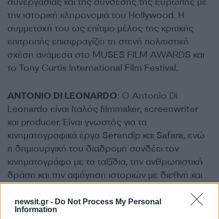
συνεργασίας και της σύνδεσης της Ευρώπης με
την ιστορική κληρονομιά του Hollywood. Η
συμμετοχή του ως επίτιμο μέλος της κριτικής
επιτροπής επισφραγίζει τη στενή πολιτιστική
σχέση ανάμεσα στο MUSES FILM AWARDS και
το Tony Curtis International Film Festival.
ANTONIO DI LEONARDO
: Ο Antonio Di
Leonardo είναι Ιταλός filmmaker, screenwriter
και producer. Είναι γνωστός για τα
κινηματογραφικά έργα Serendip και Safara, ενώ
η δημιουργική του διαδρομή συνδέει τον
κινηματογράφο με τα ταξίδια, την ανθρωπιστική
δράση και την αφήγηση ιστοριών με διεθνή και
κοινωνικό χαρακτήρα.
newsit.gr -
Do Not Process My Personal
Information
ΕΞΗΚΙΑ ΤΡΙΒΟΥΛΙΔΗ
: Ο Εξηκίας Τριβουλίδης