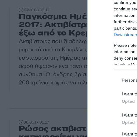
confirm you
continue se
16:36
08.03.17
Παγκόσμια Ημέρα της Γυνα
information 
further disc
2017: Ακτιβίστριες διαδήλ
participants
έξω από το Κρεμλίνο [vid]
Downstream 
Ακτιβίστριες που διαδήλωναν σήμερα στη Μ
Please note
μπροστά από το Κρεμλίνο, με την ευκαιρία το
information 
εορτασμού της Ημέρας της Γυναίκας, συνελ
deny consent
in below Go
αφού ύψωσαν ένα πανό στο οποίο είχαν γρά
σύνθημα "Οι άνδρες βρίσκονται στην εξουσί
Persona
200 χρόνια, καιρός να τελειώνουμε μ' αυτό".
I want t
Opted 
I want t
Opted 
00:05
17.01.17
Ρώσος ακτιβιστής που
I want 