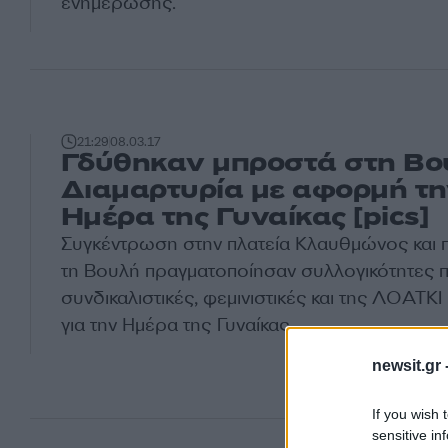
ενημέρωσης.
21:29
08.03.17
Γδύθηκαν μπροστά στη Βο
Διαμαρτυρία με αφορμή τη
Ημέρα της Γυναίκας [pics]
Συγκέντρωση στην πλατεία Κλαυθμώνος και 
τη Βουλή πραγματοποίησαν συλλογικότητες πο
συνδικαλιστικές, φεμινιστικές και της ΛΟΑΤΚΙ
για την Ημέρα της Γυναίκας.
newsit.gr 
If you wish 
sensitive in