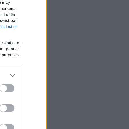
ou may
 personal
out of the
 downstream
B’s List of
er and store
to grant or
ed purposes