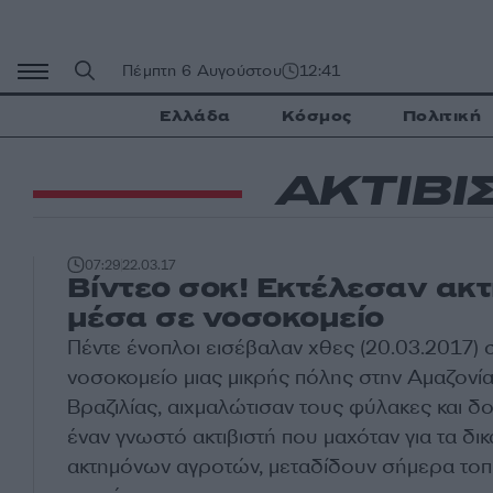
Μετάβαση
σε
περιεχόμενο
Πέμπτη 6 Αυγούστου
12:41
Ελλάδα
Κόσμος
Πολιτική
ΑΚΤΙΒΙ
07:29
22.03.17
Βίντεο σοκ! Εκτέλεσαν ακτ
μέσα σε νοσοκομείο
Πέντε ένοπλοι εισέβαλαν χθες (20.03.2017) 
νοσοκομείο μιας μικρής πόλης στην Αμαζονία
Βραζιλίας, αιχμαλώτισαν τους φύλακες και 
έναν γνωστό ακτιβιστή που μαχόταν για τα δι
ακτημόνων αγροτών, μεταδίδουν σήμερα τοπ