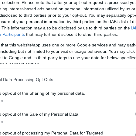
r selection. Please note that after your opt-out request is processed y
eing interest-based ads based on personal information utilized by us or
ίκας
disclosed to third parties prior to your opt-out. You may separately opt-
losure of your personal information by third parties on the IAB’s list of
ωσαν
. This information may also be disclosed by us to third parties on the
IA
Participants
that may further disclose it to other third parties.
όσχα
 that this website/app uses one or more Google services and may gath
υ
including but not limited to your visit or usage behaviour. You may click 
ήφθησαν
 to Google and its third-party tags to use your data for below specifi
ogle consent section.
ψει το
α εδώ και
l Data Processing Opt Outs
o opt-out of the Sharing of my personal data.
In
o opt-out of the Sale of my Personal Data.
In
to opt-out of processing my Personal Data for Targeted