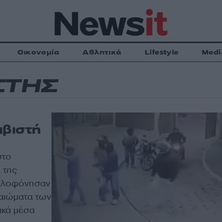
Οικονομία
Αθλητικά
Lifestyle
Medi
ΣΤΗΣ
ιβιστή
στο
 της
δολοφόνησαν
καιώματα των
ικά μέσα