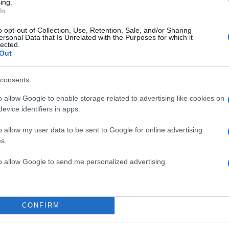
ing.
In
νσκι, ο
o opt-out of Collection, Use, Retention, Sale, and/or Sharing
ersonal Data that Is Unrelated with the Purposes for which it
ρίσι,
lected.
Out
ρακτορείο
αλλία. Ο
consents
 Ρωσία ενώ
o allow Google to enable storage related to advertising like cookies on
evice identifiers in apps.
o allow my user data to be sent to Google for online advertising
s.
1
…
4
5
to allow Google to send me personalized advertising.
Σελίδα
Σελίδα
Σελίδα
CONFIRM