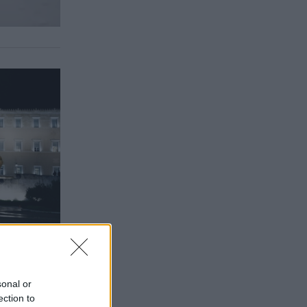
sonal or
ection to