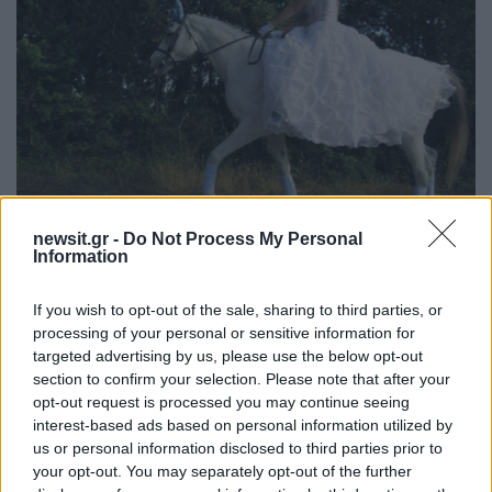
newsit.gr -
Do Not Process My Personal
18:30
09.07.17
Information
Γιάννενα: Γαμπρός και νύφη σε έναν
εκπληκτικό γάμο που ζωντάνεψε μνήμες και
παραδόσεις [pics]
If you wish to opt-out of the sale, sharing to third parties, or
processing of your personal or sensitive information for
targeted advertising by us, please use the below opt-out
section to confirm your selection. Please note that after your
opt-out request is processed you may continue seeing
interest-based ads based on personal information utilized by
us or personal information disclosed to third parties prior to
your opt-out. You may separately opt-out of the further