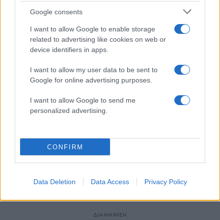
Google consents
12:59
23.04.17
I want to allow Google to enable storage
Αναβίωσε το έθιμο των καβαλάρηδων για τη
γιορτή του Αγίου Γεωργίου [pics, vids]
related to advertising like cookies on web or
device identifiers in apps.
I want to allow my user data to be sent to
Google for online advertising purposes.
I want to allow Google to send me
personalized advertising.
12:39
29.01.17
Άλογα
15:31
01.02.17
εγκλωβίστηκαν στη
Έφιππες περιπολίες σε
χιονισμένη Πίνδο –
CONFIRM
εθνικούς δρυμούς με
Διάσωση από την
θεσσαλικά άλογα
ΕΜΑΚ [pics, vid]
προτείνει η Ενωση
εκτροφέων
Data Deletion
Data Access
Privacy Policy
ΔΙΑΦΗΜΙΣΗ