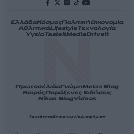
Ελλάδα
Κόσμος
Πολιτική
Οικονομία
Αθλητικά
Lifestyle
Τεχνολογία
Υγεία
Tasteit
Media
Driveit
Πρωτοσέλιδα
Γνώμη
Melas Blog
Καιρός
Παράξενες Ειδήσεις
Nikos Blog
Videos
Ταυτότητα
Επικοινωνία
Διαφήμιση