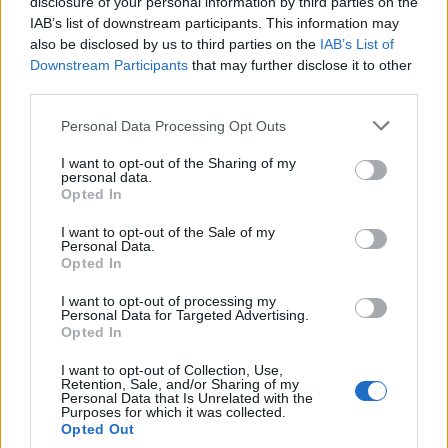
disclosure of your personal information by third parties on the
IAB’s list of downstream participants. This information may
also be disclosed by us to third parties on the
IAB’s List of
Downstream Participants
that may further disclose it to other
third parties.
Please note that this website/app uses one or more Google
Personal Data Processing Opt Outs
services and may gather and store information including but
20:26
13.06.17
not limited to your visit or usage behaviour. You may click to
I want to opt-out of the Sharing of my
Ήπειρος: Μετέφεραν με άλογα 569 κιλά χασίς!
personal data.
grant or deny consent to Google and its third-party tags to
Opted In
use your data for below specified purposes in below Google
consent section.
I want to opt-out of the Sale of my
Personal Data.
Opted In
I want to opt-out of processing my
Personal Data for Targeted Advertising.
Opted In
I want to opt-out of Collection, Use,
Retention, Sale, and/or Sharing of my
Personal Data that Is Unrelated with the
Purposes for which it was collected.
Opted Out