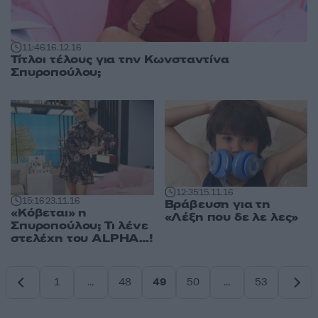
11:46
16.12.16
Τίτλοι τέλους για την Κωνσταντίνα
Σπυροπούλου;
12:35
15.11.16
15:16
23.11.16
Βράβευση για τη
«Κόβεται» η
«Λέξη που δε λε λες»
Σπυροπούλου; Τι λένε
στελέχη του ALPHA…!
1
…
48
49
50
…
53
Σελίδα
Σελίδα
Σελίδα
Σελίδα
Σελίδα