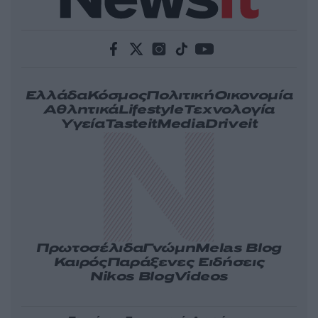
Ελλάδα
Κόσμος
Πολιτική
Οικονομία
Αθλητικά
Lifestyle
Τεχνολογία
Υγεία
Tasteit
Media
Driveit
Πρωτοσέλιδα
Γνώμη
Melas Blog
Καιρός
Παράξενες Ειδήσεις
Nikos Blog
Videos