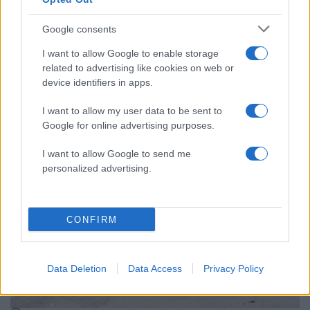
Google consents
I want to allow Google to enable storage
related to advertising like cookies on web or
device identifiers in apps.
18:47
14.02.17
Τα πονηρά ραβασάκια παντρεμένης σε
I want to allow my user data to be sent to
πρωταγωνιστή του “Έλα στη θέση μου”!
Google for online advertising purposes.
I want to allow Google to send me
personalized advertising.
CONFIRM
Data Deletion
Data Access
Privacy Policy