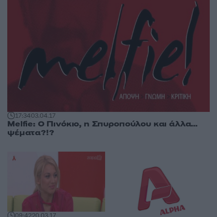
17:34
03.04.17
Melfie: Ο Πινόκιο, η Σπυροπούλου και άλλα…
ψέματα?!?
09:42
20.03.17