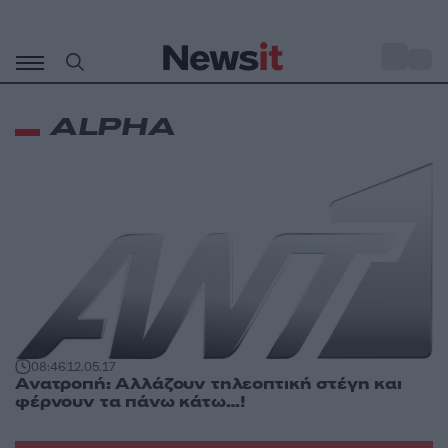
Μετάβαση
σε
o
27
περιεχόμενο
ALPHA
08:46
12.05.17
Ανατροπή: Αλλάζουν τηλεοπτική στέγη και
φέρνουν τα πάνω κάτω…!