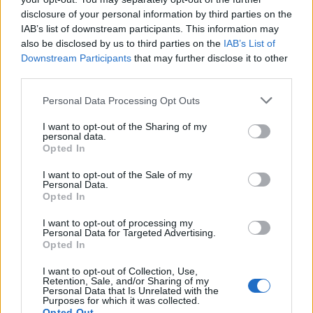
disclosure of your personal information by third parties on the
IAB’s list of downstream participants. This information may
also be disclosed by us to third parties on the
IAB’s List of
Downstream Participants
that may further disclose it to other
third parties.
Please note that this website/app uses one or more Google
Personal Data Processing Opt Outs
services and may gather and store information including but
not limited to your visit or usage behaviour. You may click to
I want to opt-out of the Sharing of my
personal data.
grant or deny consent to Google and its third-party tags to
Opted In
use your data for below specified purposes in below Google
consent section.
I want to opt-out of the Sale of my
Personal Data.
13:23
01.03.17
Opted In
Κάνει… comeback και παίρνει τη θέση των
Μουτσινά- Ηλιάκη!
I want to opt-out of processing my
Personal Data for Targeted Advertising.
Opted In
I want to opt-out of Collection, Use,
Retention, Sale, and/or Sharing of my
Personal Data that Is Unrelated with the
Purposes for which it was collected.
Opted Out