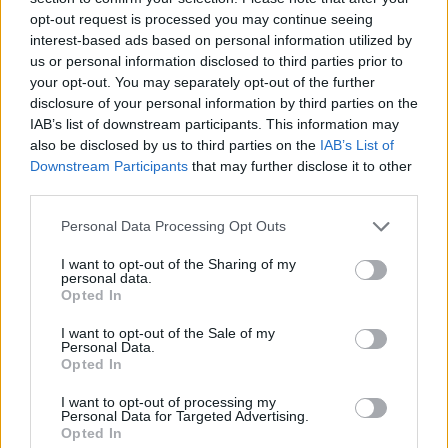
opt-out request is processed you may continue seeing
interest-based ads based on personal information utilized by
us or personal information disclosed to third parties prior to
your opt-out. You may separately opt-out of the further
disclosure of your personal information by third parties on the
12:37
09.08.20
Το Ναγκασάκι προσεύχεται και θυμάται – 75
IAB’s list of downstream participants. This information may
χρόνια μετά τη ρίψη της ατομικής βόμβας
also be disclosed by us to third parties on the
IAB’s List of
(video)
Downstream Participants
that may further disclose it to other
third parties.
Please note that this website/app uses one or more Google
Personal Data Processing Opt Outs
services and may gather and store information including but
not limited to your visit or usage behaviour. You may click to
I want to opt-out of the Sharing of my
personal data.
grant or deny consent to Google and its third-party tags to
Opted In
use your data for below specified purposes in below Google
consent section.
I want to opt-out of the Sale of my
20:17
11.07.19
18:29
11.10.19
Personal Data.
Συναγερμός σε
Όταν Αϊνστάιν
Opted In
πυρηνική μονάδα στο
ζητούσε από τον
Σαν Φρανσίσκο!
Ρούζβελτ να φτιάξει
I want to opt-out of processing my
ατομική βόμβα! Σαν
Personal Data for Targeted Advertising.
σήμερα η επιστολή
Opted In