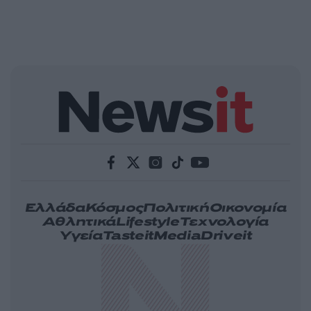
Ελλάδα
Κόσμος
Πολιτική
Οικονομία
Αθλητικά
Lifestyle
Τεχνολογία
Υγεία
Tasteit
Media
Driveit