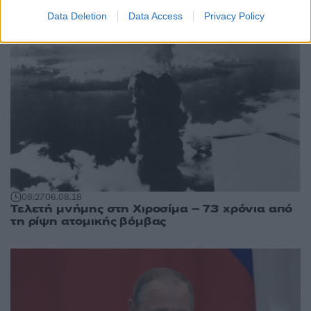
Data Deletion
Data Access
Privacy Policy
08:27
06.08.18
Τελετή μνήμης στη Χιροσίμα – 73 χρόνια από
τη ρίψη ατομικής βόμβας