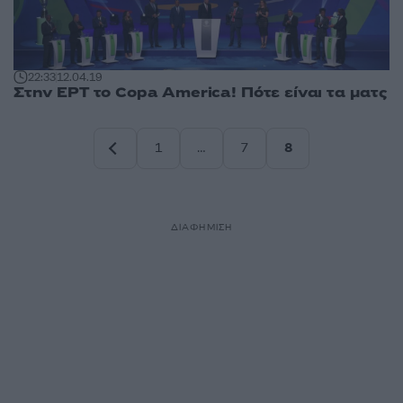
22:33
12.04.19
Στην ΕΡΤ το Copa America! Πότε είναι τα ματς
1
…
7
8
Σελίδα
Σελίδα
Σελίδα
ΔΙΑΦΗΜΙΣΗ