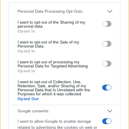
ΔΙΑΦΗΜΙΣΗ
Please note that this website/app uses one or more Google
Personal Data Processing Opt Outs
services and may gather and store information including but
not limited to your visit or usage behaviour. You may click to
I want to opt-out of the Sharing of my
personal data.
grant or deny consent to Google and its third-party tags to
Opted In
use your data for below specified purposes in below Google
consent section.
I want to opt-out of the Sale of my
Personal Data.
Opted In
I want to opt-out of processing my
Personal Data for Targeted Advertising.
Opted In
I want to opt-out of Collection, Use,
Retention, Sale, and/or Sharing of my
Personal Data that Is Unrelated with the
Purposes for which it was collected.
Opted Out
Google consents
I want to allow Google to enable storage
related to advertising like cookies on web or