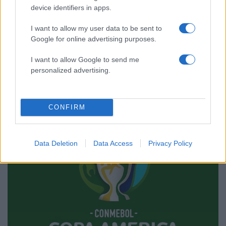
device identifiers in apps.
I want to allow my user data to be sent to
Google for online advertising purposes.
I want to allow Google to send me
personalized advertising.
10:56
15.06.19
Copa America: Άνετη τριάρα για Βραζιλία με
Κουτίνιο! video
CONFIRM
Data Deletion
Data Access
Privacy Policy