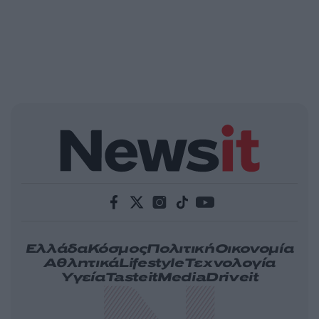
Ελλάδα
Κόσμος
Πολιτική
Οικονομία
Αθλητικά
Lifestyle
Τεχνολογία
Υγεία
Tasteit
Media
Driveit