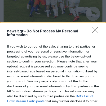
13:41
16.06.19
Copa America: “Χαμός” με το “δολοφονικό”
newsit.gr -
Do Not Process My Personal
μαρκάρισμα στον Μέσι! – video
Information
If you wish to opt-out of the sale, sharing to third parties, or
processing of your personal or sensitive information for
targeted advertising by us, please use the below opt-out
section to confirm your selection. Please note that after your
opt-out request is processed you may continue seeing
interest-based ads based on personal information utilized by
12:01
15.06.19
10:45
16.06.19
us or personal information disclosed to third parties prior to
Η πρώτη παράσταση
Copa America:
your opt-out. You may separately opt-out of the further
του Μέσι στο Copa
“Στραπάτσο” για την
disclosure of your personal information by third parties on the
America
Αργεντινή του Μέσι! –
IAB’s list of downstream participants. This information may
video
also be disclosed by us to third parties on the
IAB’s List of
Downstream Participants
that may further disclose it to other
third parties.