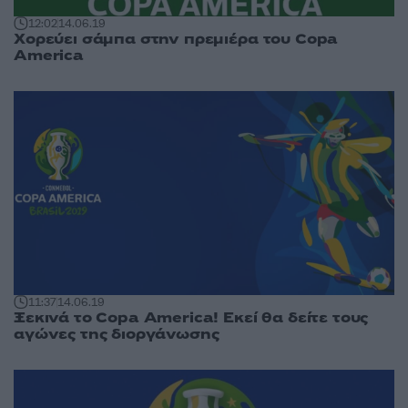
12:02
14.06.19
Χορεύει σάμπα στην πρεμιέρα του Copa
America
11:37
14.06.19
Ξεκινά το Copa America! Εκεί θα δείτε τους
αγώνες της διοργάνωσης