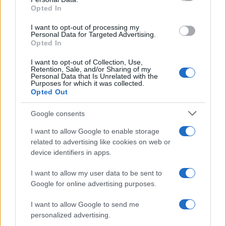
Opted In
I want to opt-out of processing my
Personal Data for Targeted Advertising.
Opted In
I want to opt-out of Collection, Use,
Retention, Sale, and/or Sharing of my
11:17
24.09.20
Personal Data that Is Unrelated with the
Αχαϊα: Συλλήψεις για την κλοπή
Purposes for which it was collected.
χρηματοκιβωτίου από τα ΕΛΤΑ Διακοπτού! Στο
Opted Out
φως όλη η αλήθεια
Google consents
I want to allow Google to enable storage
related to advertising like cookies on web or
device identifiers in apps.
I want to allow my user data to be sent to
Google for online advertising purposes.
11:41
01.04.20
12:01
23.09.20
I want to allow Google to send me
Κινηματογραφικό
Αχαϊα: Προσαγωγές
ριφιφί στα ΕΛΤΑ
για την κλοπή
personalized advertising.
Διακοφτού – Βρέθηκε
χρηματοκιβωτίου από