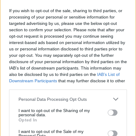
If you wish to opt-out of the sale, sharing to third parties, or
processing of your personal or sensitive information for
targeted advertising by us, please use the below opt-out
section to confirm your selection. Please note that after your
opt-out request is processed you may continue seeing
interest-based ads based on personal information utilized by
us or personal information disclosed to third parties prior to
your opt-out. You may separately opt-out of the further
08:10
29.12.21
disclosure of your personal information by third parties on the
Αχαΐα: Νεκρός άνδρας μετά από φωτιά στο
IAB’s list of downstream participants. This information may
Διακοπτό
also be disclosed by us to third parties on the
IAB’s List of
Downstream Participants
that may further disclose it to other
third parties.
Please note that this website/app uses one or more Google
Personal Data Processing Opt Outs
services and may gather and store information including but
not limited to your visit or usage behaviour. You may click to
I want to opt-out of the Sharing of my
personal data.
grant or deny consent to Google and its third-party tags to
Opted In
use your data for below specified purposes in below Google
consent section.
I want to opt-out of the Sale of my
Personal Data.