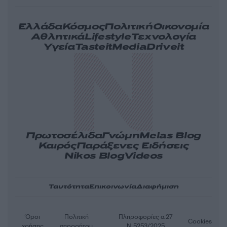
Ελλάδα
Κόσμος
Πολιτική
Οικονομία
Αθλητικά
Lifestyle
Τεχνολογία
Υγεία
Tasteit
Media
Driveit
Πρωτοσέλιδα
Γνώμη
Melas Blog
Καιρός
Παράξενες Ειδήσεις
Nikos Blog
Videos
Ταυτότητα
Επικοινωνία
Διαφήμιση
Όροι
Πολιτική
Πληροφορίες α.27
Cookies
χρήσης
απορρήτου
Ν.5253/2025