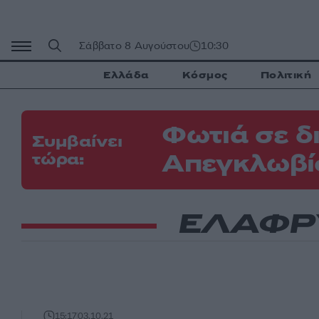
Μετάβαση
σε
περιεχόμενο
Σάββατο 8 Αυγούστου
10:30
Ελλάδα
Κόσμος
Πολιτική
Φωτιά σε δ
Συμβαίνει
Απεγκλωβίσ
τώρα:
ΕΛΑΦΡ
15:17
03.10.21