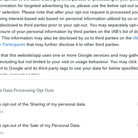
α αυτοκινήτων
formation for targeted advertising by us, please use the below opt-out s
το.
r selection. Please note that after your opt-out request is processed y
των 17.000
eing interest-based ads based on personal information utilized by us or
disclosed to third parties prior to your opt-out. You may separately opt-
losure of your personal information by third parties on the IAB’s list of
. This information may also be disclosed by us to third parties on the
IA
Participants
that may further disclose it to other third parties.
 that this website/app uses one or more Google services and may gath
including but not limited to your visit or usage behaviour. You may click 
α
 to Google and its third-party tags to use your data for below specifi
είτε αν
ogle consent section.
l Data Processing Opt Outs
αξη και
 το Υπουργείο
o opt-out of the Sharing of my personal data.
In
o opt-out of the Sale of my Personal Data.
In