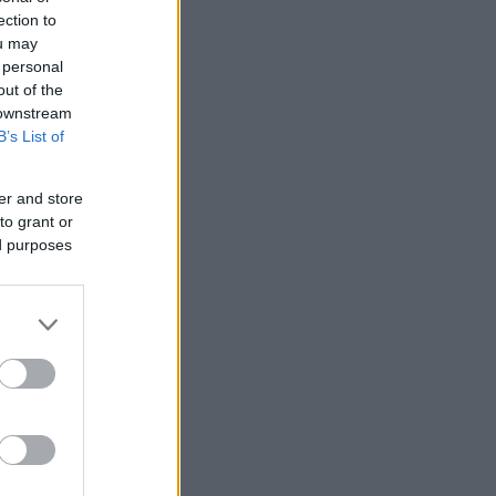
ection to
ou may
 personal
out of the
 downstream
B’s List of
er and store
to grant or
ed purposes