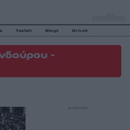
o
Αθήνα
31
C
a
Tasteit
Blogs
Driveit
νδούρου -
ΔΙΑΦΗΜΙΣΗ