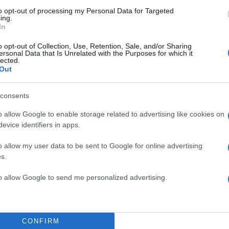
to opt-out of processing my Personal Data for Targeted
ing.
In
 ο
ε να
o opt-out of Collection, Use, Retention, Sale, and/or Sharing
ersonal Data that Is Unrelated with the Purposes for which it
lected.
Out
ρωμάτων, αλλά
μικών
ίνεται ότι θα
consents
οπεύει να
υμε στο
o allow Google to enable storage related to advertising like cookies on
evice identifiers in apps.
o allow my user data to be sent to Google for online advertising
s.
to allow Google to send me personalized advertising.
CONFIRM