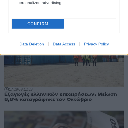
personalized advertising.
CONFIRM
Data Deletion
Data Access
Privacy Policy
17:26
08.12.23
Εξαγωγές ελληνικών επιχειρήσεων: Μείωση
8,8% καταγράφηκε τον Οκτώβριο