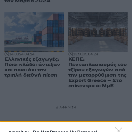
τον Μάρτιο 2024
14:03
24.04.24
13:50
05.04.24
Ελληνικές εξαγωγές:
ΚΕΠΕ:
Ποιοι κλάδοι άντεξαν
Πενταπλασιασμός του
και ποιοι όχι την
τζίρου εξαγωγών από
τριπλή διεθνή πίεση
την μεταρρύθμιση της
Export Greece – Στο
επίκεντρο οι ΜμΕ
ΔΙΑΦΗΜΙΣΗ