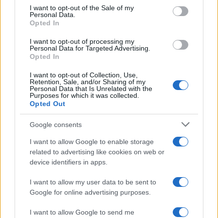
consent section.
I want to opt-out of the Sale of my
Personal Data.
Opted In
13:58
03.04.24
Χατζηδάκης: Έξι δράσεις για την ενίσχυση των
εξαγωγών
I want to opt-out of processing my
Personal Data for Targeted Advertising.
Opted In
I want to opt-out of Collection, Use,
Retention, Sale, and/or Sharing of my
Personal Data that Is Unrelated with the
Purposes for which it was collected.
Opted Out
Google consents
I want to allow Google to enable storage
related to advertising like cookies on web or
device identifiers in apps.
I want to allow my user data to be sent to
09:11
08.02.24
Google for online advertising purposes.
Τα πετρελαιοειδή και τα βιομηχανικά προϊόντα
έφεραν τη συνολική μείωση των εξαγωγών -
«Κράτησαν» τρόφιμα, λάδια, ποτά και καπνός
I want to allow Google to send me