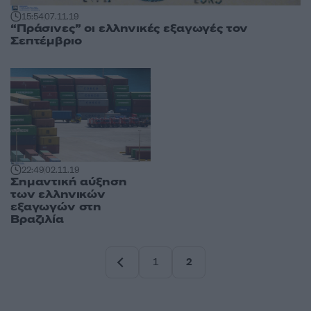
15:54
07.11.19
“Πράσινες” οι ελληνικές εξαγωγές τον
Σεπτέμβριο
22:49
02.11.19
Σημαντική αύξηση
των ελληνικών
εξαγωγών στη
Βραζιλία
1
2
Σελίδα
Σελίδα