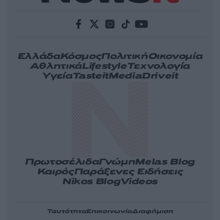
Ελλάδα
Κόσμος
Πολιτική
Οικονομία
Αθλητικά
Lifestyle
Τεχνολογία
Υγεία
Tasteit
Media
Driveit
Πρωτοσέλιδα
Γνώμη
Melas Blog
Καιρός
Παράξενες Ειδήσεις
Nikos Blog
Videos
Ταυτότητα
Επικοινωνία
Διαφήμιση