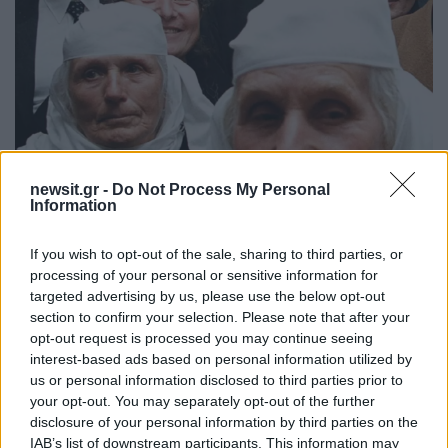
newsit.gr -
Do Not Process My Personal
Information
19:44
28.02.23
Επίδομα Κοινωνικής Αλληλεγγύης
If you wish to opt-out of the sale, sharing to third parties, or
Ανασφάλιστων Υπερηλίκων της ελληνικής
processing of your personal or sensitive information for
μειονότητας της Αλβανίας
targeted advertising by us, please use the below opt-out
section to confirm your selection. Please note that after your
opt-out request is processed you may continue seeing
interest-based ads based on personal information utilized by
us or personal information disclosed to third parties prior to
your opt-out. You may separately opt-out of the further
disclosure of your personal information by third parties on the
IAB’s list of downstream participants. This information may