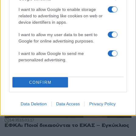
17:21
25.04.18
I want to allow Google to enable storage
ΟΠΕΚΑ: Διευκρινίσεις για το επίδομα
κοινωνικής αλληλεγγύης ανασφάλιστων
related to advertising like cookies on web or
υπερηλίκων
device identifiers in apps.
I want to allow my user data to be sent to
Google for online advertising purposes.
I want to allow Google to send me
personalized advertising.
CONFIRM
Data Deletion
Data Access
Privacy Policy
14:35
15.03.17
ΕΦΚΑ: Ποιοί δικαιούνται το ΕΚΑΣ – Εγκύκλιος