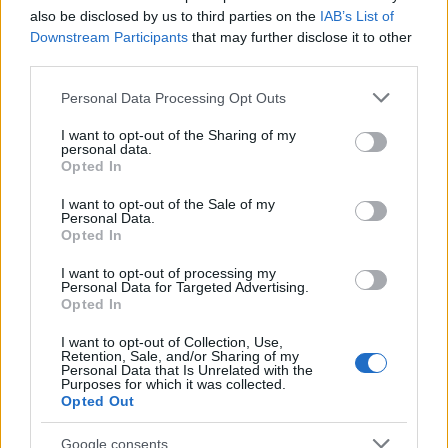
also be disclosed by us to third parties on the
IAB’s List of
Downstream Participants
that may further disclose it to other
third parties.
Please note that this website/app uses one or more Google
Personal Data Processing Opt Outs
services and may gather and store information including but
not limited to your visit or usage behaviour. You may click to
I want to opt-out of the Sharing of my
personal data.
grant or deny consent to Google and its third-party tags to
Opted In
use your data for below specified purposes in below Google
consent section.
I want to opt-out of the Sale of my
Personal Data.
Opted In
I want to opt-out of processing my
Personal Data for Targeted Advertising.
Opted In
I want to opt-out of Collection, Use,
Retention, Sale, and/or Sharing of my
Personal Data that Is Unrelated with the
Purposes for which it was collected.
Opted Out
Google consents