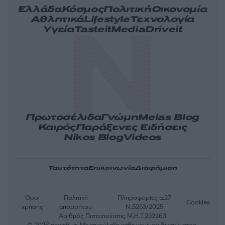
Ελλάδα
Κόσμος
Πολιτική
Οικονομία
Αθλητικά
Lifestyle
Τεχνολογία
Υγεία
Tasteit
Media
Driveit
Πρωτοσέλιδα
Γνώμη
Melas Blog
Καιρός
Παράξενες Ειδήσεις
Nikos Blog
Videos
Ταυτότητα
Επικοινωνία
Διαφήμιση
Όροι
Πολιτική
Πληροφορίες α.27
Cookies
χρήσης
απορρήτου
Ν.5253/2025
Αριθμός Πιστοποίησης Μ.Η.Τ.232163
© 2026 newsit.gr. Με επιφύλαξη κάθε νομίμου δικαιώματος.