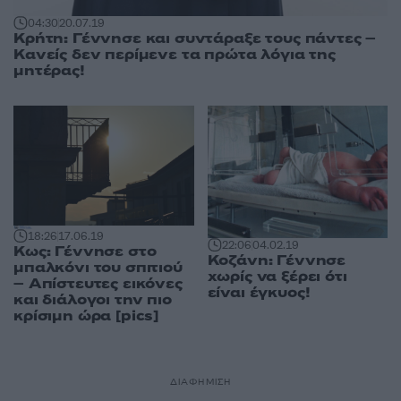
04:30
20.07.19
Κρήτη: Γέννησε και συντάραξε τους πάντες –
Κανείς δεν περίμενε τα πρώτα λόγια της
μητέρας!
18:26
17.06.19
22:06
04.02.19
Κως: Γέννησε στο
Κοζάνη: Γέννησε
μπαλκόνι του σπιτιού
χωρίς να ξέρει ότι
– Απίστευτες εικόνες
είναι έγκυος!
και διάλογοι την πιο
κρίσιμη ώρα [pics]
ΔΙΑΦΗΜΙΣΗ