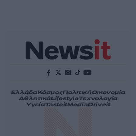
Ελλάδα
Κόσμος
Πολιτική
Οικονομία
Αθλητικά
Lifestyle
Τεχνολογία
Υγεία
Tasteit
Media
Driveit