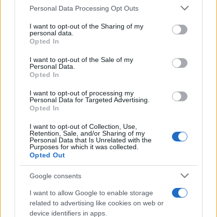
Please note that this website/app uses one or more Google
Personal Data Processing Opt Outs
services and may gather and store information including but
not limited to your visit or usage behaviour. You may click to
I want to opt-out of the Sharing of my
personal data.
grant or deny consent to Google and its third-party tags to
Opted In
14:03
21.06.18
use your data for below specified purposes in below Google
Τζασίντα Άρντερν: Γέννησε η πρωθυπουργός
consent section.
I want to opt-out of the Sale of my
της Νέας Ζηλανδίας! Η πρώτη φωτογραφία
Personal Data.
του μωρού και το συγκινητικό μήνυμα
Opted In
I want to opt-out of processing my
Personal Data for Targeted Advertising.
Opted In
I want to opt-out of Collection, Use,
Retention, Sale, and/or Sharing of my
Personal Data that Is Unrelated with the
Purposes for which it was collected.
Opted Out
Google consents
I want to allow Google to enable storage
related to advertising like cookies on web or
device identifiers in apps.