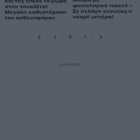
δίδυμα με
και της έπεσε το μωρό
φυσιολογικό τοκετό –
στην τουαλέτα!
Σε πελάγη ευτυχίας η
Μεγάλη καθυστέρηση
νεαρή μητέρα!
του ασθενοφόρου
1
2
3
Σελίδα
Σελίδα
Σελίδα
ΔΙΑΦΗΜΙΣΗ