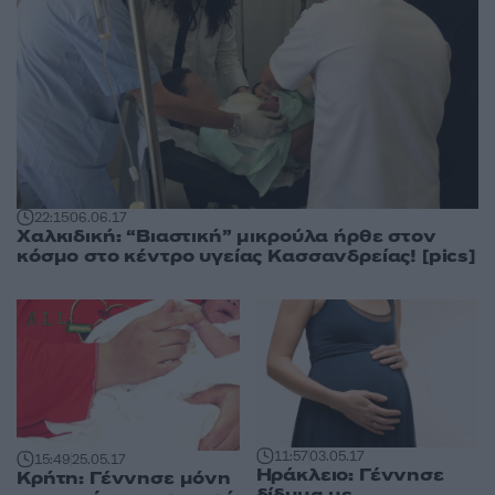
22:15
06.06.17
Χαλκιδική: “Βιαστική” μικρούλα ήρθε στον
κόσμο στο κέντρο υγείας Κασσανδρείας! [pics]
11:57
03.05.17
15:49
25.05.17
Ηράκλειο: Γέννησε
Κρήτη: Γέννησε μόνη