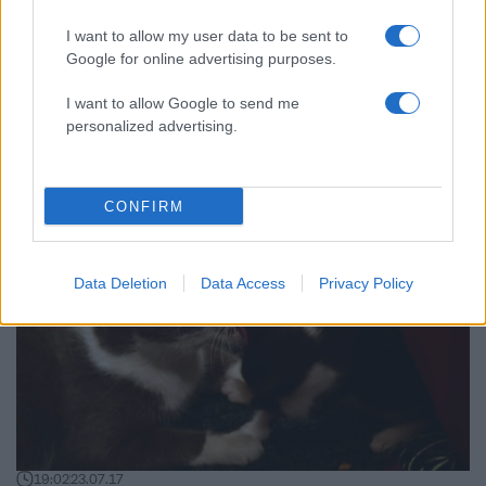
I want to allow my user data to be sent to
Google for online advertising purposes.
09:43
04.09.17
Πάτρα: Οι εικόνες της απρόβλεπτης γέννας –
I want to allow Google to send me
Έγινε μάνα στο πίσω κάθισμα αυτοκινήτου
[pic, vid]
personalized advertising.
CONFIRM
Data Deletion
Data Access
Privacy Policy
19:02
23.07.17