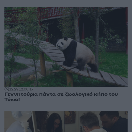
12:29
12.06.17
Γεννητούρια πάντα σε ζωολογικό κήπο του
Τόκιο!