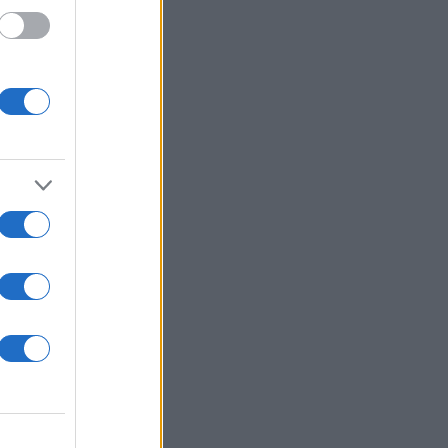
ς
τον
vid]
ια το
. Ο
τη Σκιάθο
α από τις
σε