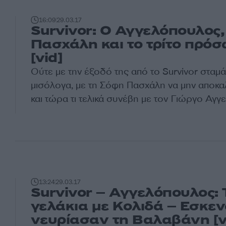
16:09
29.03.17
Survivor: Ο Αγγελόπουλος,
Πασχάλη και το τρίτο πρό
[vid]
Ούτε με την έξοδό της από το Survivor σταμ
μισόλογα, με τη Σόφη Πασχάλη να μην αποκα
και τώρα τι τελικά συνέβη με τον Γιώργο Αγγ
13:24
29.03.17
Survivor – Αγγελόπουλος: 
γελάκια με Κολιδά – Εσκε
νευρίασαν τη Βαλαβάνη [v