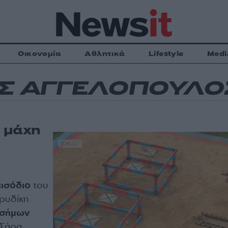
Οικονομία
Αθλητικά
Lifestyle
Medi
ΟΣ ΑΓΓΕΛΟΠΟΥΛΟ
η μάχη
εισόδιο
του
υρυδίκη
ασήμων
 Σάρα