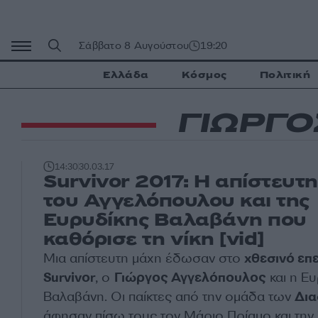
Μετάβαση
σε
περιεχόμενο
Σάββατο 8 Αυγούστου
19:20
Ελλάδα
Κόσμος
Πολιτική
ΓΙΩΡΓ
14:30
30.03.17
Survivor 2017: Η απίστευτ
του Αγγελόπουλου και της
Ευρυδίκης Βαλαβάνη που
καθόρισε τη νίκη [vid]
Μια απίστευτη μάχη έδωσαν στο
χθεσινό επ
Survivor
, ο
Γιώργος Αγγελόπουλος
και η Ε
Βαλαβάνη. Οι παίκτες από την ομάδα των
Δι
άφησαν πίσω τους τον Μάριο Πρίαμο και την