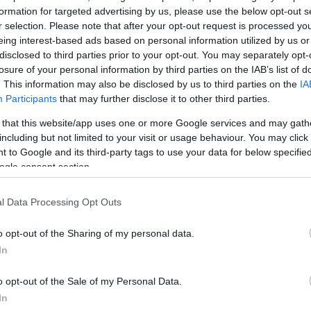
formation for targeted advertising by us, please use the below opt-out s
r selection. Please note that after your opt-out request is processed y
eing interest-based ads based on personal information utilized by us or
ν
disclosed to third parties prior to your opt-out. You may separately opt-
!
losure of your personal information by third parties on the IAB’s list of
. This information may also be disclosed by us to third parties on the
IA
λιά”
Participants
that may further disclose it to other third parties.
 that this website/app uses one or more Google services and may gath
ώρηση της
including but not limited to your visit or usage behaviour. You may click 
αι να
 to Google and its third-party tags to use your data for below specifi
ν της
ogle consent section.
l Data Processing Opt Outs
o opt-out of the Sharing of my personal data.
In
o opt-out of the Sale of my Personal Data.
In