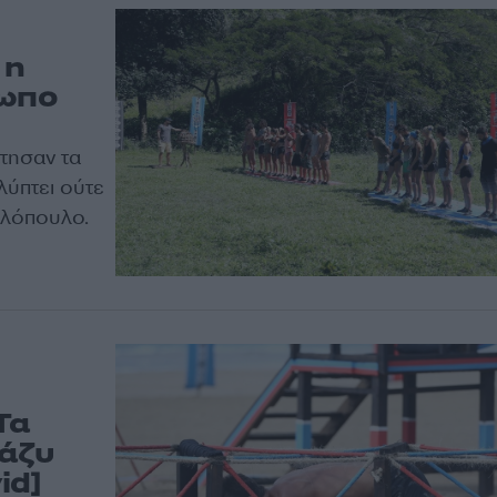
 η
σωπο
άτησαν τα
λύπτει ούτε
ελόπουλο.
Τα
νάζυ
id]