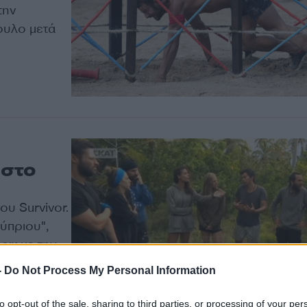
την
ουλο μετά
 στο
 του
Survivor
.
ύπριου",
γκ με την
-
Do Not Process My Personal Information
to opt-out of the sale, sharing to third parties, or processing of your per