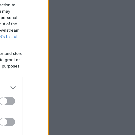
ection to
ou may
 personal
out of the
 downstream
B’s List of
er and store
to grant or
ed purposes