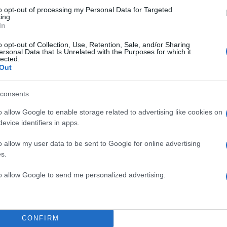
to opt-out of processing my Personal Data for Targeted
ing.
In
o opt-out of Collection, Use, Retention, Sale, and/or Sharing
ersonal Data that Is Unrelated with the Purposes for which it
lected.
Out
consents
16:13
26.03.17
Survivor: Όταν ο Γιώργο
o allow Google to enable storage related to advertising like cookies on
ι
Αγγελόπουλος έπαιζε σ
evice identifiers in apps.
Ολυμπιακό Βόλου [pics, 
o allow my user data to be sent to Google for online advertising
Θεωρείται ίσως το μεγαλύτερο φαβορί γ
s.
έπαθλο των 100.000 ευρώ στο Survivor
to allow Google to send me personalized advertising.
35χρονος Γιώργος Αγγελόπουλος από 
ς.
έχει στόφα νικητή και έχει αποδείξει μέσ
δοκιμασίες του παιχνιδιού ότι βρίσκεται 
εξαιρετική φυσική κατάσταση.
CONFIRM