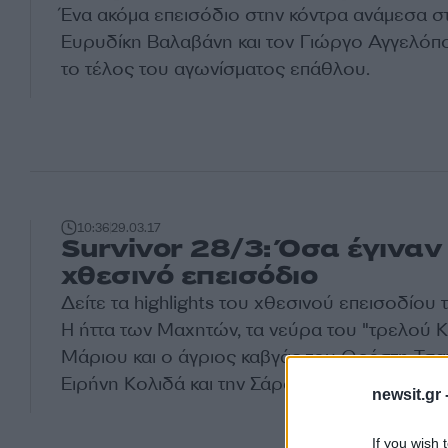
Ένα ακόμα επεισόδιο στην κόντρα ανάμεσα σ
Ευρυδίκη Βαλαβάνη και τον Γιώργο Αγγελόπ
το τέλος του αγωνίσματος επάθλου.
10:36
29.03.17
Survivor 28/3: Όσα έγιναν
χθεσινό επεισόδιο
Δείτε τα highlights του χθεσινού επεισοδίου
Η ήττα των Μαχητών, τα νεύρα του "τρελού Κ
Μάριου και ο άγριος καβγάς του Ορέστη Τσαν
Ειρήνη Κολιδά και την Σάρα Εσκενάζυ.
newsit.gr 
If you wish 