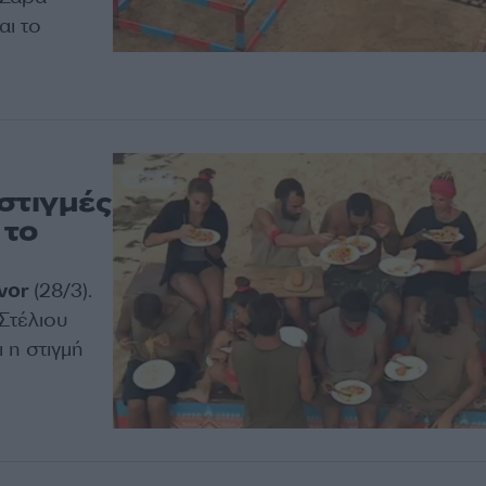
αι το
 στιγμές
 το
vor
(28/3).
 Στέλιου
 η στιγμή