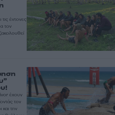
η
τις έντονες
α τον
ξακολουθεί
ρηση
υ”
υ!
ivor
έχουν
οντάς τον
 και την