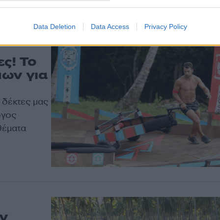
Data Deletion
Data Access
Privacy Policy
ς! Το
μων για
 δέκτες μας
ργος
θέματα
ον