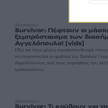
12:00
25.03.17
Survivor: Πέφτουν οι μάσκε
ξεμπρόστιασμα των διασή
Αγγελόπουλο! [vids]
Εδώ και λίγες μέρες παρακολουθούμε στους
να στοχοποιείται το φαβορί του Survivor
Γιώ
Αγγελόπουλος
από τους συμπαίκτες του για 
εμπιστοσύνης.
20:00
24.03.17
Survivor: Τι κρύβουν για τ