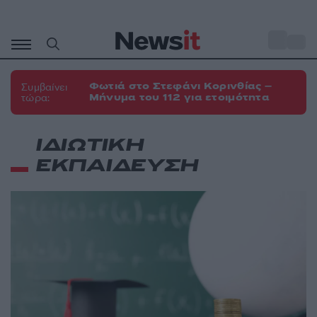
Μετάβαση
σε
o
35
περιεχόμενο
Φωτιά στο Στεφάνι Κορινθίας –
Συμβαίνει
Μήνυμα του 112 για ετοιμότητα
τώρα:
ΙΔΙΩΤΙΚΗ
ΕΚΠΑΙΔΕΥΣΗ