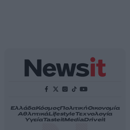
Ελλάδα
Κόσμος
Πολιτική
Οικονομία
Αθλητικά
Lifestyle
Τεχνολογία
Υγεία
Tasteit
Media
Driveit