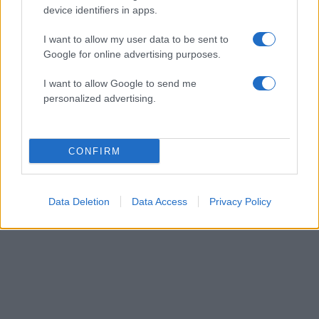
Αποχώρησαν από τη
υπουργείο Παιδείας –
device identifiers in apps.
συνάντηση με την
Θα αφορά την
Κεραμέως οι
ιδιωτική εκπαίδευση
I want to allow my user data to be sent to
εκπρόσωποι της
Google for online advertising purposes.
ΟΙΕΛΕ
I want to allow Google to send me
personalized advertising.
ΔΙΑΦΗΜΙΣΗ
CONFIRM
Data Deletion
Data Access
Privacy Policy