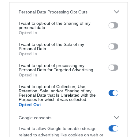
Please note that this website/app uses one or more Google
Personal Data Processing Opt Outs
services and may gather and store information including but
not limited to your visit or usage behaviour. You may click to
I want to opt-out of the Sharing of my
personal data.
grant or deny consent to Google and its third-party tags to
Opted In
use your data for below specified purposes in below Google
consent section.
I want to opt-out of the Sale of my
15:33
09.07.20
Personal Data.
Διευρυμένο πρόγραμμα, αξιολόγηση
Opted In
εκπαιδευτικών και μετεγγραφές μαθητών
περιλαμβάνει το νομοσχέδιο για την ιδιωτική
εκπαίδευση
I want to opt-out of processing my
Personal Data for Targeted Advertising.
Opted In
I want to opt-out of Collection, Use,
Retention, Sale, and/or Sharing of my
Personal Data that Is Unrelated with the
Purposes for which it was collected.
Opted Out
Google consents
17:24
07.07.20
21:28
03.07.20
Αλλαγές στην
Στα σκαριά δεύτερο
I want to allow Google to enable storage
ιδιωτική εκπαίδευση:
νομοσχέδιο από το
related to advertising like cookies on web or