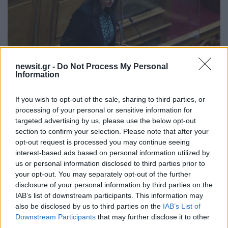
newsit.gr -
Do Not Process My Personal
Information
If you wish to opt-out of the sale, sharing to third parties, or
processing of your personal or sensitive information for
13:59
21.07.20
targeted advertising by us, please use the below opt-out
Στη Βουλή το νομοσχέδιο για την ιδιωτική
εκπαίδευση – Όλα όσα αλλάζουν
section to confirm your selection. Please note that after your
opt-out request is processed you may continue seeing
interest-based ads based on personal information utilized by
us or personal information disclosed to third parties prior to
your opt-out. You may separately opt-out of the further
disclosure of your personal information by third parties on the
IAB’s list of downstream participants. This information may
also be disclosed by us to third parties on the
IAB’s List of
Downstream Participants
that may further disclose it to other
third parties.