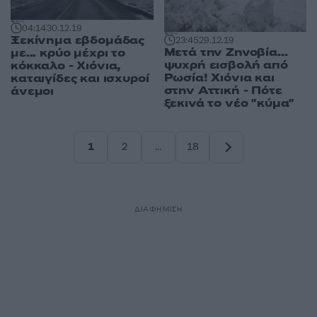
04:14
30.12.19
Ξεκίνημα εβδομάδας
23:45
29.12.19
Μετά την Ζηνοβία...
με... κρύο μέχρι το
ψυχρή εισβολή από
κόκκαλο - Χιόνια,
Ρωσία! Χιόνια και
καταιγίδες και ισχυροί
στην Αττική - Πότε
άνεμοι
ξεκινά το νέο "κύμα"
1
2
…
18
Σελίδα
Σελίδα
Σελίδα
ΔΙΑΦΗΜΙΣΗ