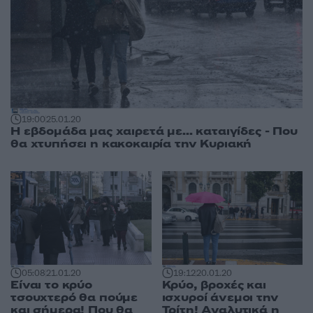
19:00
25.01.20
Η εβδομάδα μας χαιρετά με... καταιγίδες - Που
θα χτυπήσει η κακοκαιρία την Κυριακή
05:08
21.01.20
19:12
20.01.20
Είναι το κρύο
Κρύο, βροχές και
τσουχτερό θα πούμε
ισχυροί άνεμοι την
και σήμερα! Που θα
Τρίτη! Αναλυτικά η