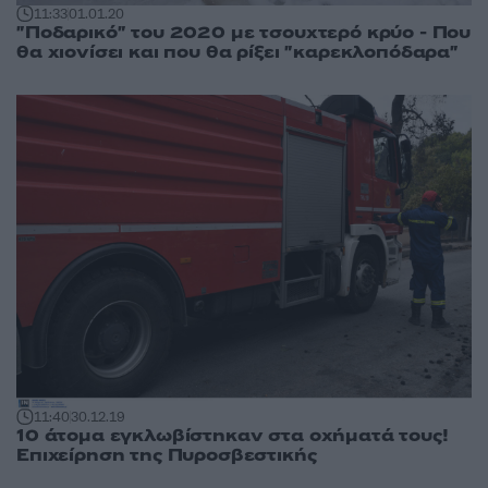
11:33
01.01.20
"Ποδαρικό" του 2020 με τσουχτερό κρύο - Που
θα χιονίσει και που θα ρίξει "καρεκλοπόδαρα"
11:40
30.12.19
10 άτομα εγκλωβίστηκαν στα οχήματά τους!
Επιχείρηση της Πυροσβεστικής