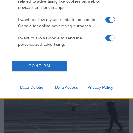
related to advertising like cookies on web or
device identifiers in apps.
I want to allow my user data to be sent to
Google for online advertising purposes.
I want to allow Google to send me
personalized advertising.
07:16
13.01.20
Χειμωνιάτικος ο καιρός σήμερα - Αναλυτική
πρόγνωση
CONFIRM
Data Deletion
Data Access
Privacy Policy