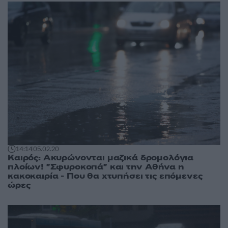
14:14
05.02.20
Καιρός: Ακυρώνονται μαζικά δρομολόγια
πλοίων! "Σφυροκοπά" και την Αθήνα η
κακοκαιρία - Που θα χτυπήσει τις επόμενες
ώρες