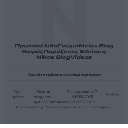
Πρωτοσέλιδα
Γνώμη
Melas Blog
Καιρός
Παράξενες Ειδήσεις
Nikos Blog
Videos
Ταυτότητα
Επικοινωνία
Διαφήμιση
Όροι
Πολιτική
Πληροφορίες α.27
Cookies
χρήσης
απορρήτου
Ν.5253/2025
Αριθμός Πιστοποίησης Μ.Η.Τ.232163
© 2026 newsit.gr. Με επιφύλαξη κάθε νομίμου δικαιώματος.