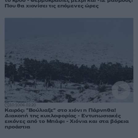
το κρύο - Θερμοκρασίες μέχρι και -12 βαθμούς!
Που θα χιονίσει τις επόμενες ώρες
10:10
06.02.20
Καιρός: "Βούλιαξε" στο χιόνι η Πάρνηθα!
Διακοπή της κυκλοφορίας - Εντυπωσιακές
εικόνες από το Μπάφι - Χιόνια και στα βόρεια
προάστια