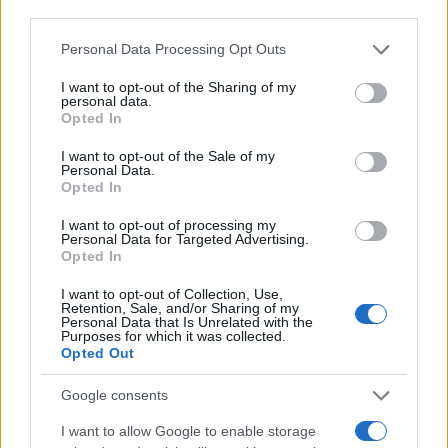
third parties.
Please note that this website/app uses one or more Google
Personal Data Processing Opt Outs
services and may gather and store information including but
not limited to your visit or usage behaviour. You may click to
I want to opt-out of the Sharing of my
personal data.
grant or deny consent to Google and its third-party tags to
Opted In
use your data for below specified purposes in below Google
consent section.
I want to opt-out of the Sale of my
Personal Data.
Opted In
I want to opt-out of processing my
12:21
13.01.20
Personal Data for Targeted Advertising.
Έρχεται η... πιο ψυχρή "εισβολή" απ' όλες!
Opted In
Μέχρι και -12 στην Αττική
I want to opt-out of Collection, Use,
Retention, Sale, and/or Sharing of my
Personal Data that Is Unrelated with the
Purposes for which it was collected.
Opted Out
Google consents
I want to allow Google to enable storage