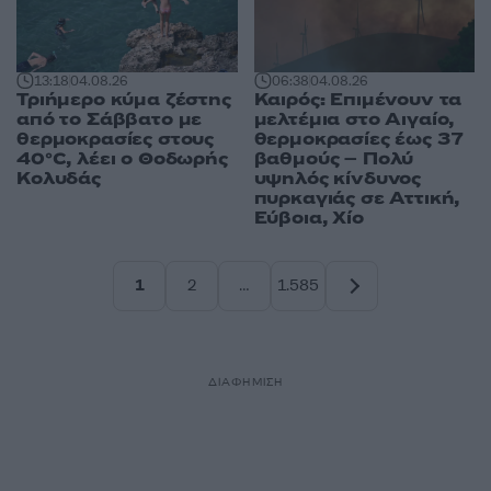
13:18
04.08.26
06:38
04.08.26
Τριήμερο κύμα ζέστης
Καιρός: Επιμένουν τα
από το Σάββατο με
μελτέμια στο Αιγαίο,
θερμοκρασίες στους
θερμοκρασίες έως 37
40°C, λέει ο Θοδωρής
βαθμούς – Πολύ
Κολυδάς
υψηλός κίνδυνος
πυρκαγιάς σε Αττική,
Εύβοια, Χίο
1
2
…
1.585
Σελίδα
Σελίδα
Σελίδα
ΔΙΑΦΗΜΙΣΗ