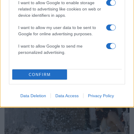
I want to allow Google to enable storage
related to advertising like cookies on web or
device identifiers in apps.
I want to allow my user data to be sent to
Google for online advertising purposes.
I want to allow Google to send me
18:34
05.08.26
personalized advertising.
Η Ευρώπη «ψήνεται» αλλά η Νέα Ζηλανδία
«παγώνει» – Χιονίζει μετά από 15 χρόνια
CONFIRM
Data Deletion
Data Access
Privacy Policy