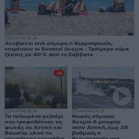
06:47
06.08.26
Ανεβαίνει από σήμερα η θερμοκρασία,
επιμένουν οι δυνατοί άνεμοι - Τριήμερο κύμα
ζέστης με 40°C από το Σάββατο
59
04:04
06.08.26
06:47
06.08.26
Καιρός σήμερα:
Το πολωμένο μελτέμι
Άνεμοι 6 μποφόρ
που τροφοδότησε τις
στην Αττική, έως 38
φωτιές σε Αττική και
βαθμούς η
Βοιωτία: «Από τα
θερμοκρασία στη
ισχυρότερα επεισόδια