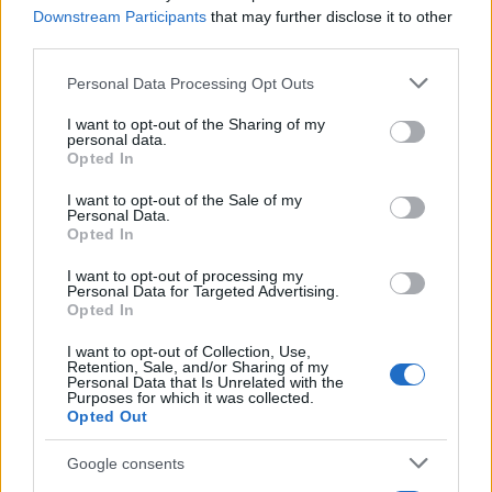
Downstream Participants
that may further disclose it to other
third parties.
Please note that this website/app uses one or more Google
Personal Data Processing Opt Outs
services and may gather and store information including but
not limited to your visit or usage behaviour. You may click to
I want to opt-out of the Sharing of my
personal data.
grant or deny consent to Google and its third-party tags to
Opted In
use your data for below specified purposes in below Google
consent section.
I want to opt-out of the Sale of my
Personal Data.
Opted In
19:03
05.08.26
I want to opt-out of processing my
Καιρός αύριο: Άνεμοι 6 μποφόρ στην Αττική,
Personal Data for Targeted Advertising.
έως 38 βαθμούς η θερμοκρασία στη χώρα –
Opted In
Πού θα βρέξει
I want to opt-out of Collection, Use,
Retention, Sale, and/or Sharing of my
Personal Data that Is Unrelated with the
Purposes for which it was collected.
Opted Out
Google consents