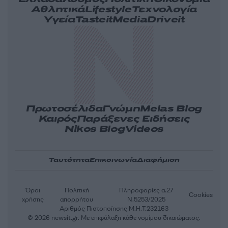
Αθλητικά
Lifestyle
Τεχνολογία
Υγεία
Tasteit
Media
Driveit
Πρωτοσέλιδα
Γνώμη
Melas Blog
Καιρός
Παράξενες Ειδήσεις
Nikos Blog
Videos
Ταυτότητα
Επικοινωνία
Διαφήμιση
Όροι
Πολιτική
Πληροφορίες α.27
Cookies
χρήσης
απορρήτου
Ν.5253/2025
Αριθμός Πιστοποίησης Μ.Η.Τ.232163
© 2026 newsit.gr. Με επιφύλαξη κάθε νομίμου δικαιώματος.