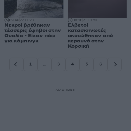
09:46
22.11.23
08:10
21.10.23
Νεκροί βρέθηκαν
Ελβετοί
τέσσερις έφηβοι στην
κατασκηνωτές
Ουαλία - Είχαν πάει
σκοτώθηκαν από
για κάμπινγκ
κεραυνό στην
Κορσική
1
…
3
4
5
6
Σελίδα
Σελίδα
Σελίδα
Σελίδα
Σελίδα
ΔΙΑΦΗΜΙΣΗ