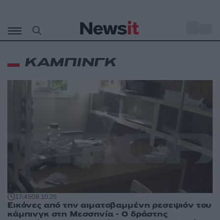
Μετάβαση
σε
o
35
περιεχόμενο
ΚΑΜΠΙΝΓΚ
17:45
08.10.25
Εικόνες από την αιματοβαμμένη ρεσεψιόν του
κάμπινγκ στη Μεσσηνία - Ο δράστης