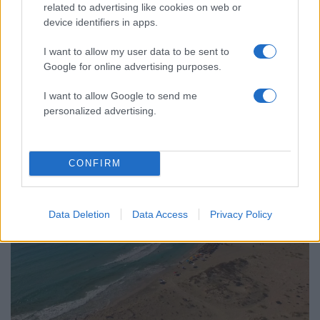
related to advertising like cookies on web or
device identifiers in apps.
I want to allow my user data to be sent to
Google for online advertising purposes.
I want to allow Google to send me
11:33
19.08.24
personalized advertising.
Απομάκρυνση 3.000 παραθεριστών στη
Γαλλία από πυρκαγιά που εκδηλώθηκε σε
κάμπινγκ των Ανατολικών Πυρηναίων
CONFIRM
Data Deletion
Data Access
Privacy Policy