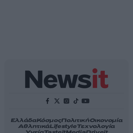
Ελλάδα
Κόσμος
Πολιτική
Οικονομία
Αθλητικά
Lifestyle
Τεχνολογία
Υγεία
Tasteit
Media
Driveit