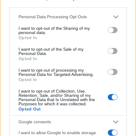
third parties.
Please note that this website/app uses one or more Google
Personal Data Processing Opt Outs
services and may gather and store information including but
not limited to your visit or usage behaviour. You may click to
I want to opt-out of the Sharing of my
personal data.
grant or deny consent to Google and its third-party tags to
Opted In
use your data for below specified purposes in below Google
consent section.
I want to opt-out of the Sale of my
Personal Data.
Opted In
08:45
14.10.24
Ιωάννα Τούνη και Δημήτρης Αλεξάνδρου για
I want to opt-out of processing my
Personal Data for Targeted Advertising.
κάμπινγκ στη λίμνη Τσιβλού με τον γιο τους –
Opted In
Δείτε βίντεο
I want to opt-out of Collection, Use,
Retention, Sale, and/or Sharing of my
Personal Data that Is Unrelated with the
Purposes for which it was collected.
Opted Out
Google consents
I want to allow Google to enable storage