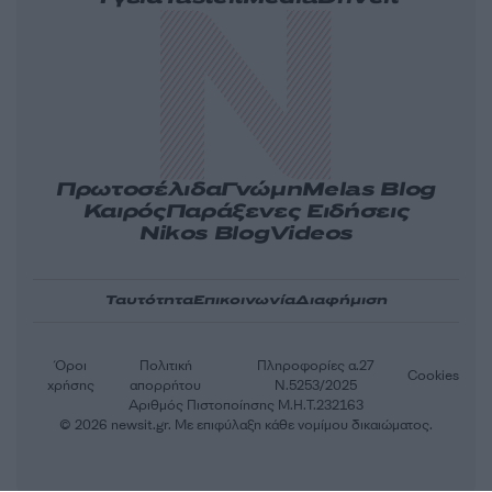
Πρωτοσέλιδα
Γνώμη
Melas Blog
Καιρός
Παράξενες Ειδήσεις
Nikos Blog
Videos
Ταυτότητα
Επικοινωνία
Διαφήμιση
Όροι
Πολιτική
Πληροφορίες α.27
Cookies
χρήσης
απορρήτου
Ν.5253/2025
Αριθμός Πιστοποίησης Μ.Η.Τ.232163
© 2026 newsit.gr. Με επιφύλαξη κάθε νομίμου δικαιώματος.