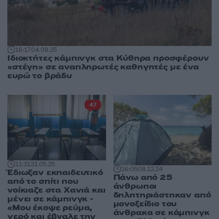
16:17
04.09.25
Ιδιοκτήτες κάμπινγκ στα Κύθηρα προσφέρουν
«στέγη» σε αναπληρωτές καθηγητές με ένα
ευρώ το βράδυ
47
11:31
31.05.25
16:05
08.12.24
Έδιωξαν εκπαιδευτικό
Πάνω από 25
από το σπίτι που
άνθρωποι
νοίκιαζε στα Χανιά και
δηλητηριάστηκαν από
μένει σε κάμπινγκ -
μονοξείδιο του
«Μου έκοψε ρεύμα,
άνθρακα σε κάμπινγκ
νερό και έβγαλε την