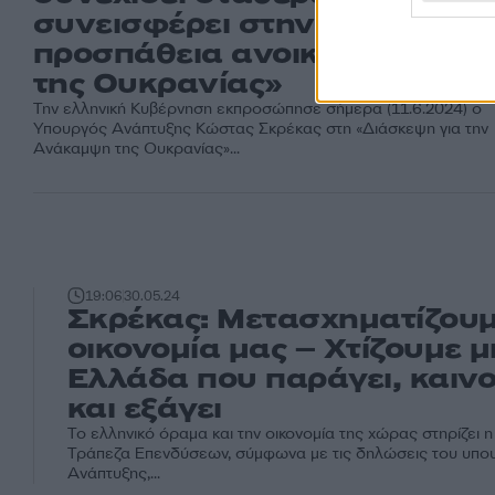
συνεισφέρει στην κοινή
προσπάθεια ανοικοδόμησης
της Ουκρανίας»
Την ελληνική Κυβέρνηση εκπροσώπησε σήμερα (11.6.2024) ο
Υπουργός Ανάπτυξης Κώστας Σκρέκας στη «Διάσκεψη για την
Ανάκαμψη της Ουκρανίας»...
19:06
30.05.24
Σκρέκας: Μετασχηματίζουμ
οικονομία μας – Χτίζουμε μ
Ελλάδα που παράγει, καινο
και εξάγει
Το ελληνικό όραμα και την οικονομία της χώρας στηρίζει 
Τράπεζα Επενδύσεων, σύμφωνα με τις δηλώσεις του υπο
Ανάπτυξης,...