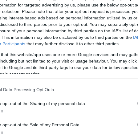
ς περιοδείες
formation for targeted advertising by us, please use the below opt-out s
ατα της ΝΔ
r selection. Please note that after your opt-out request is processed y
eing interest-based ads based on personal information utilized by us or
disclosed to third parties prior to your opt-out. You may separately opt-
losure of your personal information by third parties on the IAB’s list of
. This information may also be disclosed by us to third parties on the
IA
Participants
that may further disclose it to other third parties.
 that this website/app uses one or more Google services and may gath
including but not limited to your visit or usage behaviour. You may click 
 to Google and its third-party tags to use your data for below specifi
ος η
ogle consent section.
ς και η
ς
l Data Processing Opt Outs
υργείο
Κώστα Σκρέκα.
o opt-out of the Sharing of my personal data.
In
o opt-out of the Sale of my Personal Data.
In