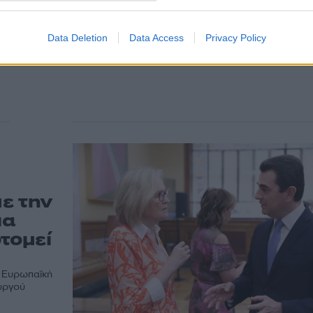
ο υπουργός Ανάπτυξης, Κώστας Σκρέκας, σε δήλω
ΑΠΕ - ΜΠΕ, ο οποίος...
Data Deletion
Data Access
Privacy Policy
ε την
ια
τομεί
η Ευρωπαϊκή
υργού