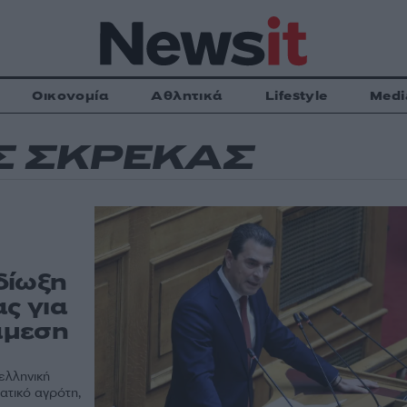
Οικονομία
Αθλητικά
Lifestyle
Medi
Σ ΣΚΡΕΚΑΣ
δίωξη
ς για
άμεση
ελληνική
ατικό αγρότη,