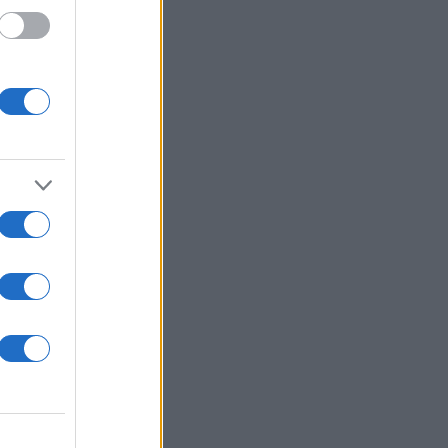
 τον
ισμό
τη χώρα μας,