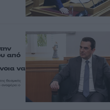
την
ου από
νοια να
της θεσμικής
» αναφέρει ο