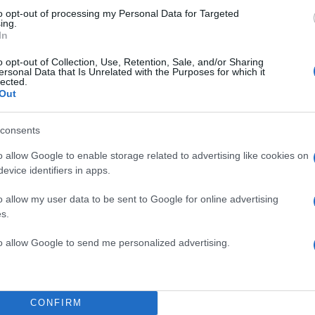
to opt-out of processing my Personal Data for Targeted
ing.
In
o opt-out of Collection, Use, Retention, Sale, and/or Sharing
ersonal Data that Is Unrelated with the Purposes for which it
lected.
Out
consents
o allow Google to enable storage related to advertising like cookies on
evice identifiers in apps.
o allow my user data to be sent to Google for online advertising
s.
14:21
31.05.24
to allow Google to send me personalized advertising.
Σκρέκας: Η Ελλάδα έχει
6ο χαμηλότερο πληθωρ
στην Ευρωζώνη
CONFIRM
Θετική χαρακτήρισε την μείωση του πληθωρισμού σ