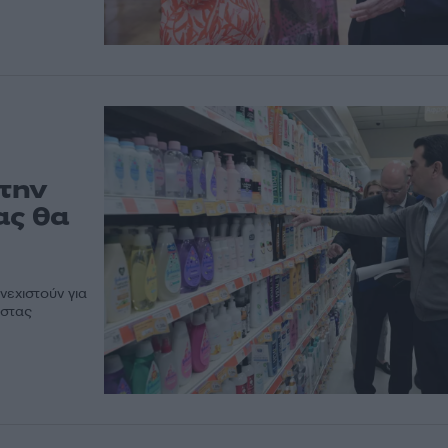
 την
ας θα
νεχιστούν για
ώστας