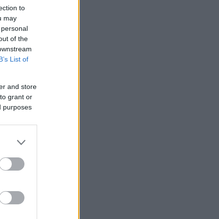
ection to
ou may
 personal
out of the
 downstream
B’s List of
er and store
to grant or
ed purposes