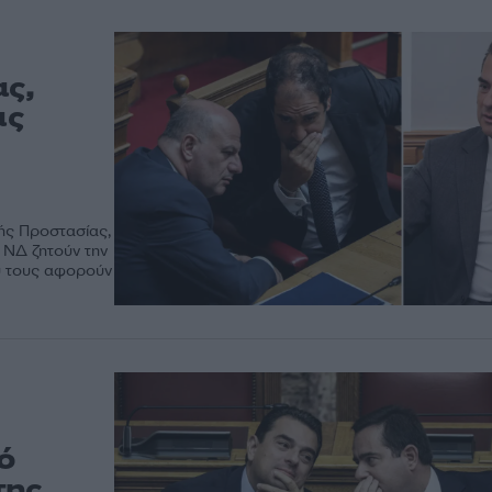
ς,
ας
κής Προστασίας,
 ΝΔ ζητούν την
υ τους αφορούν
ό
της