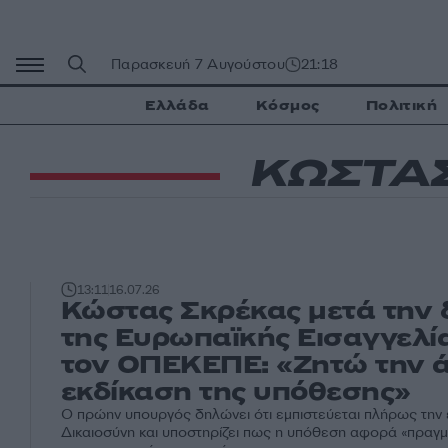
Μετάβαση
σε
περιεχόμενο
Παρασκευή 7 Αυγούστου
21:18
Ελλάδα
Κόσμος
Πολιτική
ΚΩΣΤΑ
13:11
16.07.26
Κώστας Σκρέκας μετά την 
της Ευρωπαϊκής Εισαγγελία
τον ΟΠΕΚΕΠΕ: «Ζητώ την 
εκδίκαση της υπόθεσης»
Ο πρώην υπουργός δηλώνει ότι εμπιστεύεται πλήρως την 
Δικαιοσύνη και υποστηρίζει πως η υπόθεση αφορά «πραγμ