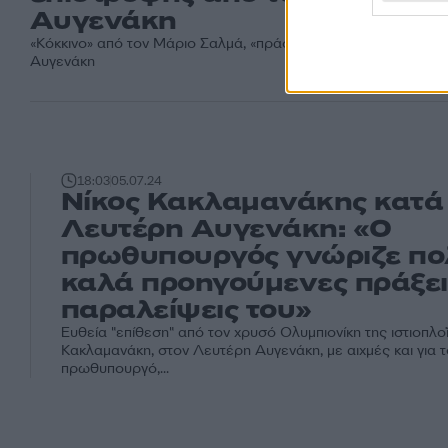
Αυγενάκη
«Κόκκινο» από τον Μάριο Σαλμά, «πράσινο» από τον Λευτέρη
Αυγενάκη
18:03
05.07.24
Νίκος Κακλαμανάκης κατά
Λευτέρη Αυγενάκη: «Ο
πρωθυπουργός γνώριζε πο
καλά προηγούμενες πράξει
παραλείψεις του»
Ευθεία "επίθεση" από τον χρυσό Ολυμπιονίκη της ιστιοπλοΐ
Κακλαμανάκη, στον Λευτέρη Αυγενάκη, με αιχμές και για τ
πρωθυπουργό,...