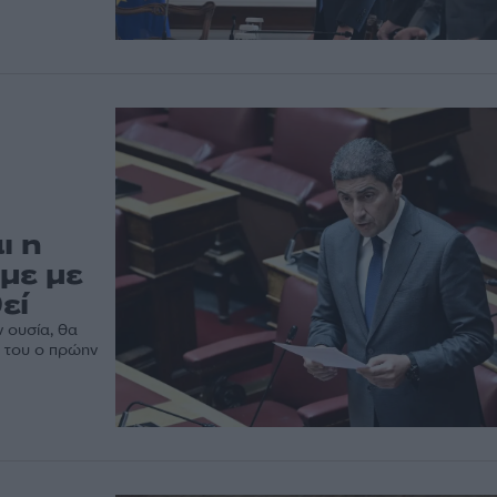
ι η
με με
εί
 ουσία, θα
 του ο πρώην