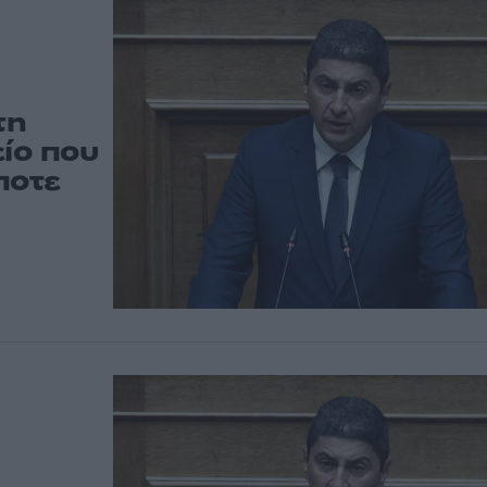
τη
είο που
ποτε