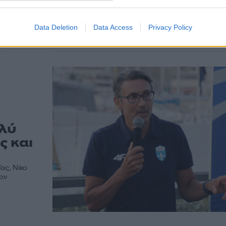
Ανακάλεσε τη μήνυση ο υπάλληλος του «Ελευθέριο
που είχε καταθέσει κατά του πρώην υπουργού Λευ
Αυγενάκη, μετά το σοβαρό...
Data Deletion
Data Access
Privacy Policy
λύ
ς και
ας, Νίκο
ον