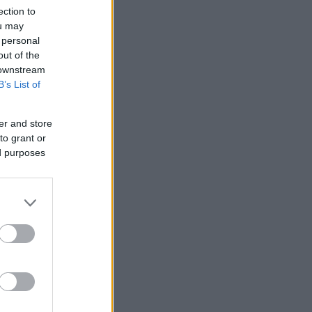
ection to
ou may
 personal
out of the
 downstream
B’s List of
er and store
to grant or
ed purposes