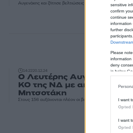
Αυγενάκης και ζήτησε βελτιώσεις
sensitive in
confirm you
continue se
information 
further disc
participants
Downstream 
Please note
information 
deny consent
14:22
20.12.24
in below Go
Ο Λευτέρης Αυγενάκης ξα
ΚΟ της ΝΔ με απόφαση
Persona
Μητσοτάκη
Στους 156 αυξάνονται πλέον οι βουλευτές του κυβερνών
I want t
Opted 
I want t
Opted 