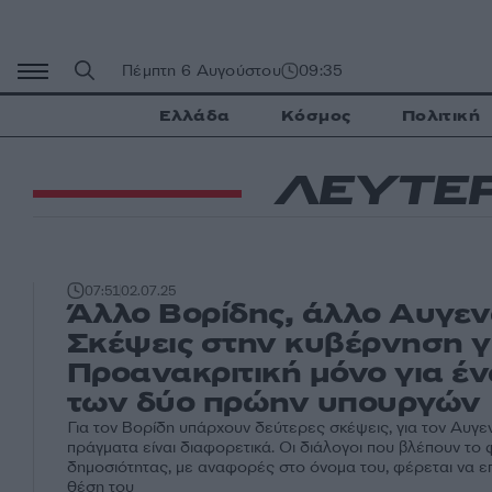
Μετάβαση
σε
περιεχόμενο
Πέμπτη 6 Αυγούστου
09:35
Ελλάδα
Κόσμος
Πολιτική
ΛΕΥΤΕ
07:51
02.07.25
Άλλο Βορίδης, άλλο Αυγεν
Σκέψεις στην κυβέρνηση γ
Προανακριτική μόνο για έν
των δύο πρώην υπουργών
Για τον Βορίδη υπάρχουν δεύτερες σκέψεις, για τον Αυγε
πράγματα είναι διαφορετικά. Οι διάλογοι που βλέπουν το
δημοσιότητας, με αναφορές στο όνομα του, φέρεται να ε
θέση του