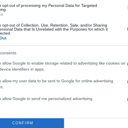
to opt-out of processing my Personal Data for Targeted
ing.
In
o opt-out of Collection, Use, Retention, Sale, and/or Sharing
ersonal Data that Is Unrelated with the Purposes for which it
lected.
Out
consents
o allow Google to enable storage related to advertising like cookies on
evice identifiers in apps.
o allow my user data to be sent to Google for online advertising
s.
19:46
17.07.24
to allow Google to send me personalized advertising.
«Λήξαν» το θέμα στο
αεροδρόμιο με τον Λευ
Αυγενάκη, λέει ο υπάλλ
CONFIRM
Ανακάλεσε τη μήνυση