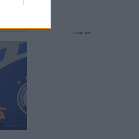
ς Βενιζέλος»
τέρη
ΔΙΑΦΗΜΙΣΗ