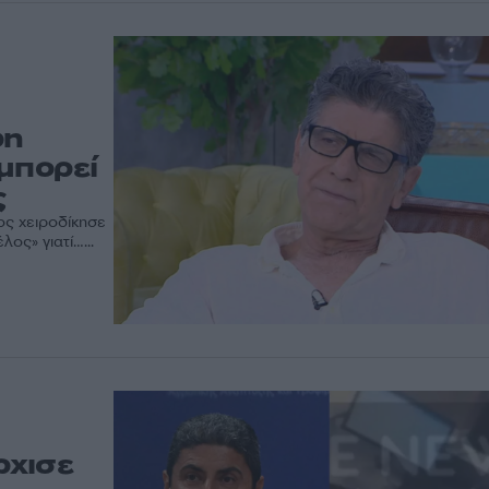
ρη
μπορεί
ς
ος χειροδίκησε
ς» γιατί…...
ρχισε