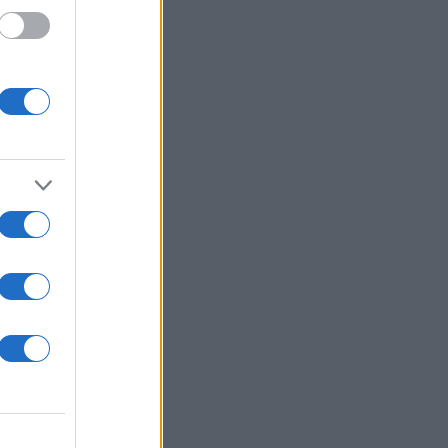
τέρη
ηλος -