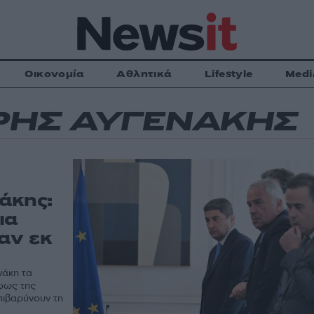
Οικονομία
Αθλητικά
Lifestyle
Medi
ΡΗΣ ΑΥΓΕΝΑΚΗΣ
άκης:
ια
αν εκ
νάκη τα
 φως της
πιβαρύνουν τη