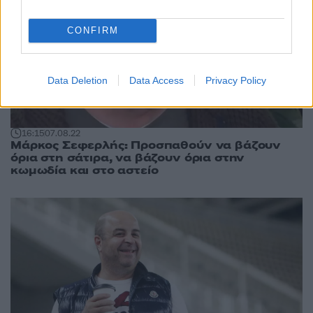
CONFIRM
Data Deletion
Data Access
Privacy Policy
16:15
07.08.22
Μάρκος Σεφερλής: Προσπαθούν να βάζουν
όρια στη σάτιρα, να βάζουν όρια στην
κωμωδία και στο αστείο