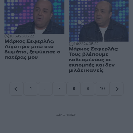
10:59
25.05.22
Μάρκος Σεφερλής:
14:22
24.05.22
Λίγο πριν μπω στο
Μάρκος Σεφερλής:
δωμάτιο, ξεψύχησε ο
Τους βλέπουμε
πατέρας μου
καλεσμένους σε
εκπομπές και δεν
μιλάει κανείς
1
…
7
8
9
10
Σελίδα
Σελίδα
Σελίδα
Σελίδα
Σελίδα
ΔΙΑΦΗΜΙΣΗ