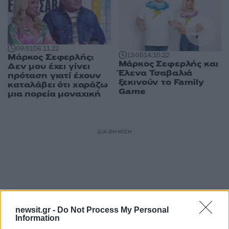
09:51
06.11.22
13:05
14.10.22
Μάρκος Σεφερλής:
Μάρκος Σεφερλής και
Δεν μου έχει γίνει
Έλενα Τσαβαλιά
πρόταση γιατί έχουν
ξεκινούν το Family
καταλάβει ότι χαράζω
Game
μια πορεία μοναχική
ΔΙΑΦΗΜΙΣΗ
newsit.gr -
Do Not Process My Personal
Information