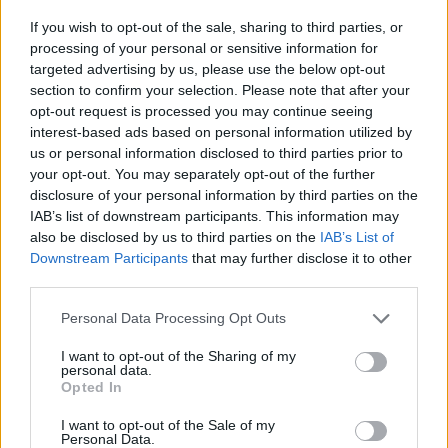
If you wish to opt-out of the sale, sharing to third parties, or
processing of your personal or sensitive information for
targeted advertising by us, please use the below opt-out
section to confirm your selection. Please note that after your
opt-out request is processed you may continue seeing
interest-based ads based on personal information utilized by
us or personal information disclosed to third parties prior to
your opt-out. You may separately opt-out of the further
disclosure of your personal information by third parties on the
IAB’s list of downstream participants. This information may
also be disclosed by us to third parties on the
IAB’s List of
Downstream Participants
that may further disclose it to other
third parties.
Please note that this website/app uses one or more Google
Personal Data Processing Opt Outs
services and may gather and store information including but
15:20
03.10.22
not limited to your visit or usage behaviour. You may click to
I want to opt-out of the Sharing of my
Είναι επίσημο: Μάρκος Σεφερλής και Έλενα
personal data.
grant or deny consent to Google and its third-party tags to
Τσαβαλιά ξεκινούν το Family Game
Opted In
use your data for below specified purposes in below Google
consent section.
I want to opt-out of the Sale of my
Personal Data.