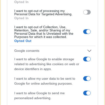
Opted In
I want to opt-out of processing my
Personal Data for Targeted Advertising.
Opted In
I want to opt-out of Collection, Use,
Retention, Sale, and/or Sharing of my
Personal Data that Is Unrelated with the
Purposes for which it was collected.
Opted Out
Google consents
I want to allow Google to enable storage
related to advertising like cookies on web or
device identifiers in apps.
15:18
26.09.22
Μάρκος Σεφερλής και Έλενα Τσαβαλιά
I want to allow my user data to be sent to
ξεκινούν μαζί στον ΑΝΤ1
Google for online advertising purposes.
I want to allow Google to send me
personalized advertising.