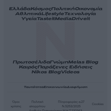
Ελλάδα
Κόσμος
Πολιτική
Οικονομία
Αθλητικά
Lifestyle
Τεχνολογία
Υγεία
Tasteit
Media
Driveit
Πρωτοσέλιδα
Γνώμη
Melas Blog
Καιρός
Παράξενες Ειδήσεις
Nikos Blog
Videos
Ταυτότητα
Επικοινωνία
Διαφήμιση
Όροι
Πολιτική
Πληροφορίες α.27
Cookies
χρήσης
απορρήτου
Ν.5253/2025
Αριθμός Πιστοποίησης Μ.Η.Τ.232163