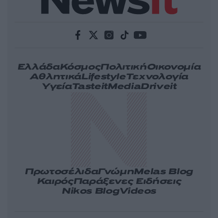
Ελλάδα
Κόσμος
Πολιτική
Οικονομία
Αθλητικά
Lifestyle
Τεχνολογία
Υγεία
Tasteit
Media
Driveit
Πρωτοσέλιδα
Γνώμη
Melas Blog
Καιρός
Παράξενες Ειδήσεις
Nikos Blog
Videos