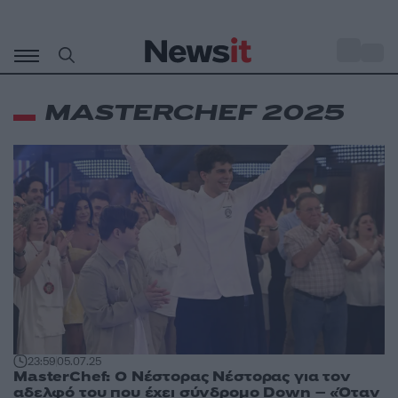
Μετάβαση
σε
o
34
περιεχόμενο
MASTERCHEF 2025
23:59
05.07.25
MasterChef: Ο Νέστορας Νέστορας για τον
αδελφό του που έχει σύνδρομο Down – «Όταν