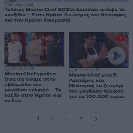
14:50
23.06.25
Τελικός MasterChef 2025: Ξεκινάει απόψε το
«ταξίδι» – Στην Κρήτη Λευτέρης και Νέστορας
για την πρώτη δοκιμασία
7
11:01
22.06.25
00:59
19.06.25
MasterChef spoiler:
MasterChef 2025:
Όσα θα δούμε στην
Λευτέρης και
εβδομάδα του
Νέστορας το ζευγάρι
μεγάλου τελικού – Το
του μεγάλου τελικού
ταξίδι στην Κρήτη και
για τα 100.000 ευρώ
το live
1
2
…
9
Σελίδα
Σελίδα
Σελίδα