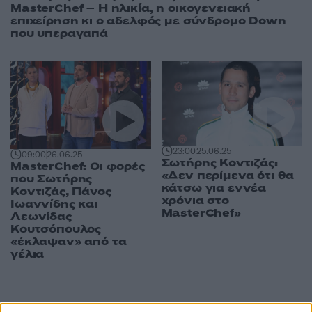
MasterChef – Η ηλικία, η οικογενειακή
επιχείρηση κι ο αδελφός με σύνδρομο Down
που υπεραγαπά
23:00
25.06.25
09:00
26.06.25
Σωτήρης Κοντιζάς:
MasterChef: Οι φορές
«Δεν περίμενα ότι θα
που Σωτήρης
κάτσω για εννέα
Κοντιζάς, Πάνος
χρόνια στο
Ιωαννίδης και
MasterChef»
Λεωνίδας
Κουτσόπουλος
«έκλαψαν» από τα
γέλια
ΔΙΑΦΗΜΙΣΗ