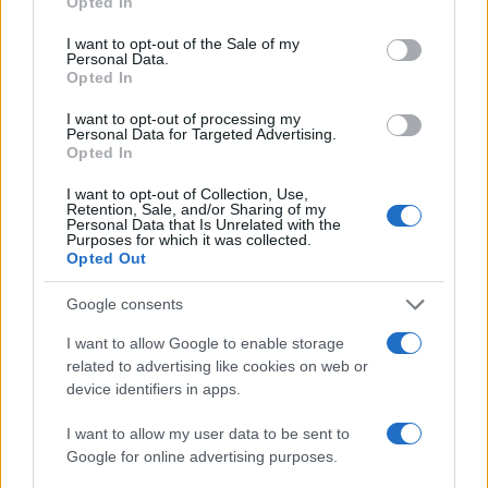
Opted In
use your data for below specified purposes in below Google
consent section.
I want to opt-out of the Sale of my
Personal Data.
Opted In
21:00
25.06.25
Ο Νέστορας Νέστορας ο μεγάλος νικητής του
I want to opt-out of processing my
MasterChef, κέρδισε τις 100.000€
Personal Data for Targeted Advertising.
Opted In
I want to opt-out of Collection, Use,
Retention, Sale, and/or Sharing of my
Personal Data that Is Unrelated with the
Purposes for which it was collected.
Opted Out
Google consents
I want to allow Google to enable storage
related to advertising like cookies on web or
device identifiers in apps.
I want to allow my user data to be sent to
20:17
25.06.25
Google for online advertising purposes.
Τελικός MasterChef 2025: Λευτέρης και