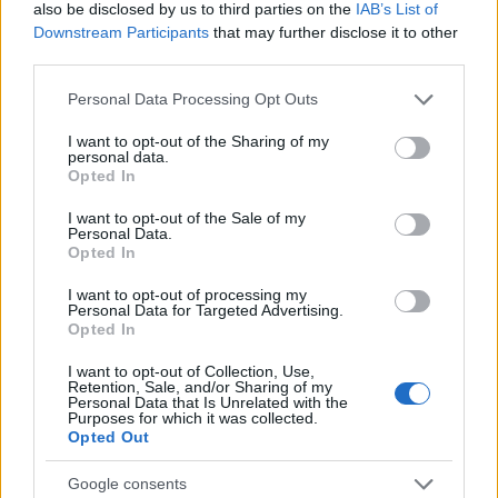
also be disclosed by us to third parties on the
IAB’s List of
Downstream Participants
that may further disclose it to other
third parties.
Please note that this website/app uses one or more Google
Personal Data Processing Opt Outs
services and may gather and store information including but
09:25
15.04.17
not limited to your visit or usage behaviour. You may click to
I want to opt-out of the Sharing of my
Μεγάλο Σάββατο:
09:13
15.04.17
personal data.
grant or deny consent to Google and its third-party tags to
Ο Γιάννης
Έθιμα της ημέρας
Opted In
use your data for below specified purposes in below Google
Αμανατίδης στην
consent section.
Τελετή Αφής του
I want to opt-out of the Sale of my
Αγίου Φωτός
Personal Data.
Opted In
I want to opt-out of processing my
Personal Data for Targeted Advertising.
ΔΙΑΦΗΜΙΣΗ
Opted In
I want to opt-out of Collection, Use,
Retention, Sale, and/or Sharing of my
Personal Data that Is Unrelated with the
Purposes for which it was collected.
Opted Out
Google consents