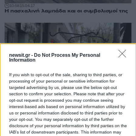
10:58
15.04.17
Η πασχαλινή λαμπάδα και οι συμβολισμοί της
newsit.gr -
Do Not Process My Personal
Information
If you wish to opt-out of the sale, sharing to third parties, or
processing of your personal or sensitive information for
targeted advertising by us, please use the below opt-out
section to confirm your selection. Please note that after your
opt-out request is processed you may continue seeing
interest-based ads based on personal information utilized by
10:45
15.04.17
us or personal information disclosed to third parties prior to
Εορταστικό ωράριο καταστημάτων σήμερα Μ.
your opt-out. You may separately opt-out of the further
Σάββατο – Πότε είναι ανοιχτά
disclosure of your personal information by third parties on the
IAB’s list of downstream participants. This information may