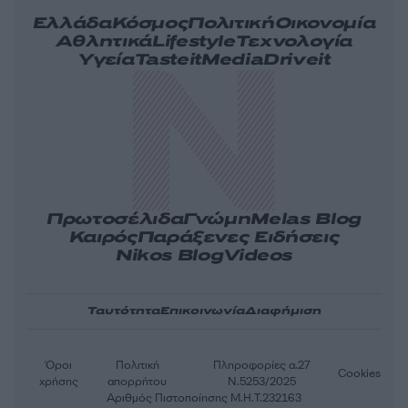
Ελλάδα
Κόσμος
Πολιτική
Οικονομία
Αθλητικά
Lifestyle
Τεχνολογία
Υγεία
Tasteit
Media
Driveit
Πρωτοσέλιδα
Γνώμη
Melas Blog
Καιρός
Παράξενες Ειδήσεις
Nikos Blog
Videos
Ταυτότητα
Επικοινωνία
Διαφήμιση
Όροι
Πολιτική
Πληροφορίες α.27
Cookies
χρήσης
απορρήτου
Ν.5253/2025
Αριθμός Πιστοποίησης Μ.Η.Τ.232163