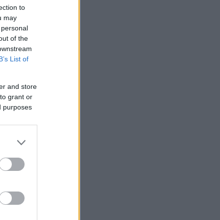
ection to
ou may
 personal
out of the
 downstream
B’s List of
er and store
to grant or
ed purposes