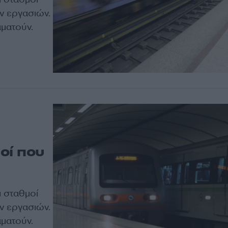
ν εργασιών.
αματούν.
μοί που
ι σταθμοί
ν εργασιών.
αματούν.