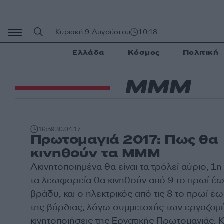
Μετάβαση
σε
περιεχόμενο
Κυριακή 9 Αυγούστου
10:18
Ελλάδα
Κόσμος
Πολιτική
ΜΜΜ
16:59
30.04.17
Πρωτομαγιά 2017: Πως θα
κινηθούν τα ΜΜΜ
Aκινητοποιημένα θα είναι τα τρόλεϊ αύριο, 1
τα λεωφορεία θα κινηθούν από 9 το πρωί έω
βράδυ, και ο ηλεκτρικός από τις 8 το πρωί έω
της βάρδιας, λόγω συμμετοχής των εργαζομ
κινητοποιήσεις της Εργατικής Πρωτομαγιάς. 