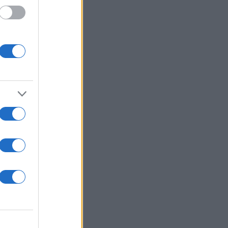
Τραμ
τη