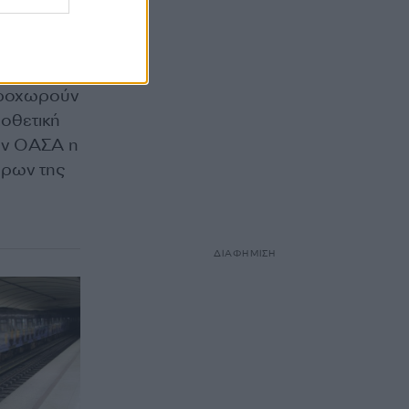
 την
ι στο
ο τραμ,
προχωρούν
οθετική
τον ΟΑΣΑ η
ώρων της
ΔΙΑΦΗΜΙΣΗ