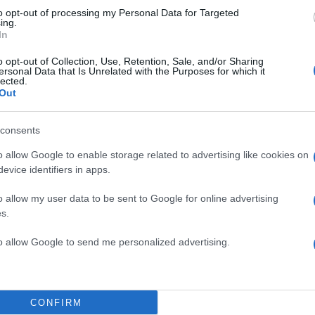
to opt-out of processing my Personal Data for Targeted
ing.
In
o opt-out of Collection, Use, Retention, Sale, and/or Sharing
ersonal Data that Is Unrelated with the Purposes for which it
lected.
Out
consents
o allow Google to enable storage related to advertising like cookies on
evice identifiers in apps.
o allow my user data to be sent to Google for online advertising
s.
to allow Google to send me personalized advertising.
21:35
20.02.17
Απεργία: Χωρίς Μετρό, 
CONFIRM
και Ηλεκτρικό την Πέμπ