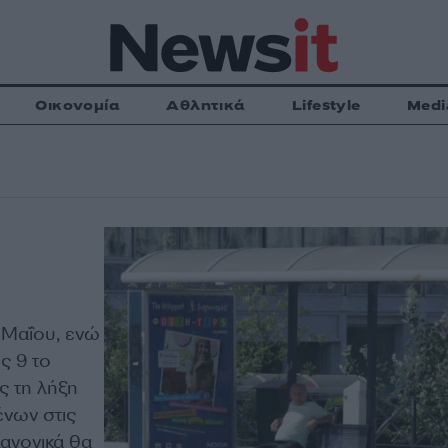
Οικονομία
Αθλητικά
Lifestyle
Medi
η Μαΐου, ενώ
ς 9 το
ς τη λήξη
ένων στις
Κανονικά θα