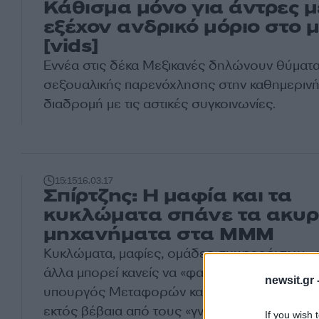
Κάθισμα μόνο για άντρες μ
εξέχον ανδρικό μόριο στο 
[vids]
Εννέα στις δέκα Μεξικανές δηλώνουν θύματ
σεξουαλικής παρενόχλησης στην καθημερινή
διαδρομή με τις αστικές συγκοινωνίες.
15:15
16.03.17
Σπίρτζης: Η μαφία και τα
κυκλώματα σπάνε τα ακυρ
μηχανήματα στα ΜΜΜ
Κυκλώματα, μαφίες, ομάδες συμφερόντων… 
άλλα μπορεί κανείς να «φανταστεί» επιστράτε
newsit.gr 
υπουργός Μεταφορών και Υποδομών Χρήστο
εκτός βέβαια από τους «γνωστούς… αγνώστο
If you wish 