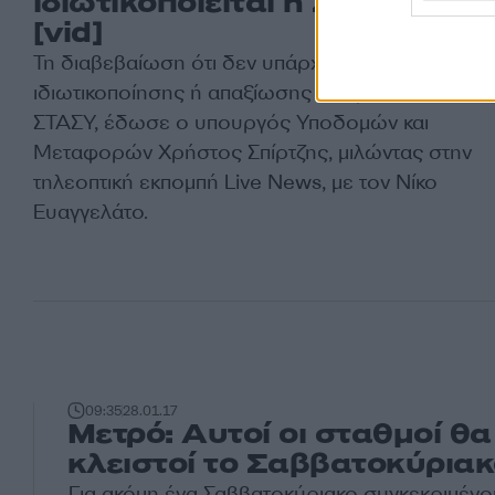
ιδιωτικοποιείται η ΣΤΑΣΥ”
[vid]
Τη διαβεβαίωση ότι δεν υπάρχει κανένα θέμα
ιδιωτικοποίησης ή απαξίωσης του ρόλου της
ΣΤΑΣΥ, έδωσε ο υπουργός Υποδομών και
Μεταφορών Χρήστος Σπίρτζης, μιλώντας στην
τηλεοπτική εκπομπή Live News, με τον Νίκο
Ευαγγελάτο.
09:35
28.01.17
Μετρό: Αυτοί οι σταθμοί θα 
κλειστοί το Σαββατοκύρια
Για ακόμη ένα Σαββατοκύριακο συγκεκριμένο