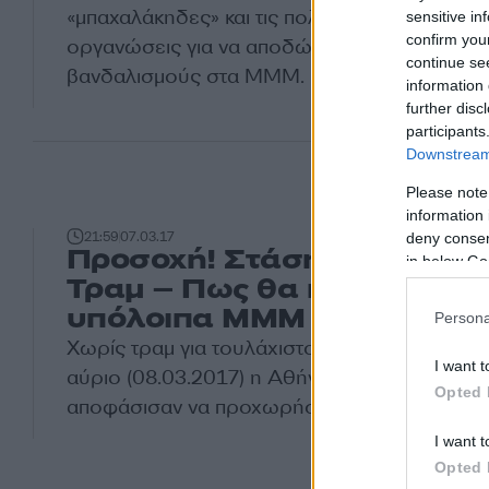
«μπαχαλάκηδες» και τις πολιτικοκοινωνικές ακτ
sensitive in
confirm you
οργανώσεις για να αποδώσει την ευθύνη για
continue se
βανδαλισμούς στα ΜΜΜ.
information 
further disc
participants
Downstream 
Please note
information 
21:59
07.03.17
deny consent
Προσοχή! Στάση εργασίας 
in below Go
Τραμ – Πως θα κινηθούν τ
υπόλοιπα ΜΜΜ
Persona
Χωρίς τραμ για τουλάχιστον τέσσερις ώρες θ
I want t
αύριο (08.03.2017) η Αθήνα! Οι εργαζόμενοι
Opted 
αποφάσισαν να προχωρήσουν σε στάση εργα
I want t
Opted 