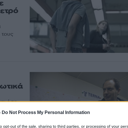
ε
μετρό
α
 τους
ωτικά
και όσα
υσε ο
-
Do Not Process My Personal Information
ς Σπίρτζης
υς», τους
to opt-out of the sale, sharing to third parties, or processing of your per