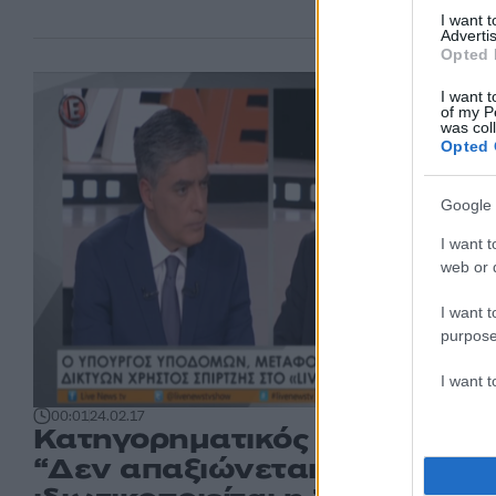
I want 
Advertis
Opted 
I want t
of my P
was col
Opted 
Google 
I want t
web or d
I want t
purpose
I want 
00:01
24.02.17
Κατηγορηματικός Σπίρτζης:
“Δεν απαξιώνεται και δεν