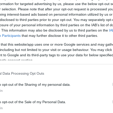
ιβιστικές
formation for targeted advertising by us, please use the below opt-out s
r selection. Please note that after your opt-out request is processed y
 τους
eing interest-based ads based on personal information utilized by us or
disclosed to third parties prior to your opt-out. You may separately opt-
losure of your personal information by third parties on the IAB’s list of
. This information may also be disclosed by us to third parties on the
IA
Participants
that may further disclose it to other third parties.
 that this website/app uses one or more Google services and may gath
including but not limited to your visit or usage behaviour. You may click 
 to Google and its third-party tags to use your data for below specifi
στο
ogle consent section.
α
l Data Processing Opt Outs
α μείνει
o opt-out of the Sharing of my personal data.
In
σίας.
o opt-out of the Sale of my Personal Data.
In