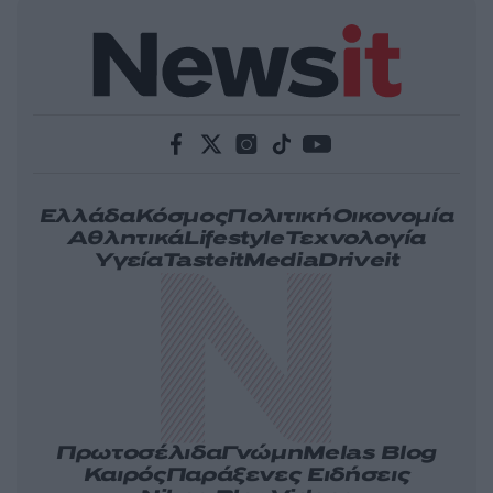
Ελλάδα
Κόσμος
Πολιτική
Οικονομία
Αθλητικά
Lifestyle
Τεχνολογία
Υγεία
Tasteit
Media
Driveit
Πρωτοσέλιδα
Γνώμη
Melas Blog
Καιρός
Παράξενες Ειδήσεις