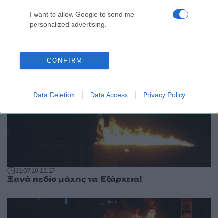
10:58
17.12.17
I want to allow Google to send me
Εξάρχεια: Επιθέσεις με μολότοφ και πέτρες
εναντίον των ΜΑΤ – Μία σύλληψη
personalized advertising.
CONFIRM
Data Deletion
Data Access
Privacy Policy
11:07
10.12.17
Ξανά πεδίο μάχης τα Εξάρχεια!