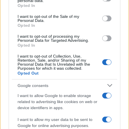
personal data.
grant or deny consent to Google and its third-party tags to
Opted In
use your data for below specified purposes in below Google
consent section.
I want to opt-out of the Sale of my
Personal Data.
Opted In
10:56
03.02.18
I want to opt-out of processing my
Χαμός ξανά στα Εξάρχεια με μολότοφ!
Personal Data for Targeted Advertising.
Opted In
I want to opt-out of Collection, Use,
Retention, Sale, and/or Sharing of my
Personal Data that Is Unrelated with the
Purposes for which it was collected.
Opted Out
Google consents
I want to allow Google to enable storage
related to advertising like cookies on web or
device identifiers in apps.
I want to allow my user data to be sent to
Google for online advertising purposes.