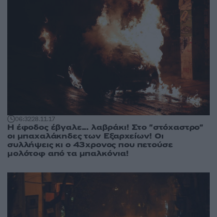
06:32
28.11.17
Η έφοδος έβγαλε... λαβράκι! Στο "στόχαστρο"
οι μπαχαλάκηδες των Εξαρχείων! Οι
συλλήψεις κι ο 43χρονος που πετούσε
μολότοφ από τα μπαλκόνια!