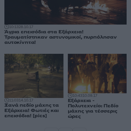
10:13
28.10.17
Άγρια επεισόδια στα Εξάρχεια!
Τραυματίστηκαν αστυνομικοί, πυρπόλησαν
αυτοκίνητα!
10:43
10.09.17
Εξάρχεια -
11:03
14.10.17
Ξανά πεδίο μάχης τα
Πολυτεχνείο: Πεδίο
Εξάρχεια! Φωτιές και
μάχης για τέσσερις
επεισόδια! [pics]
ώρες