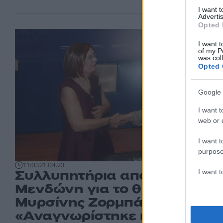
I want 
Advertis
Opted 
I want t
of my P
was col
Opted 
Google 
I want t
web or d
I want t
purpose
11:03
21.04.23
Συλλυπητήρια από την Λίνα
I want 
Μενδώνη για το θάνατο της
Μυρσίνης Ζορμπά -
«Αναγνωρίστηκε και