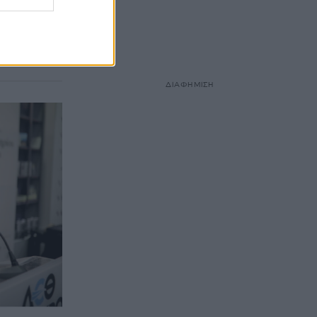
οίνωσή του
ώνη Λιάκο. Η
ΔΙΑΦΗΜΙΣΗ