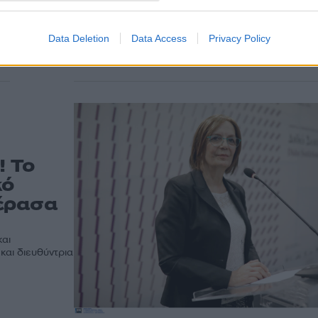
Μυρσίνης Ζορμπά
Τη Μυρσίνη Ζορμπά αποχαιρετά ο ΣΥΡΙΖΑ με ανακ
σή
Data Deletion
Data Access
Privacy Policy
και εκφράζει συλλυπητήρια στον σύντροφό της Αντ
Μυρσίνη Ζορμπά...
! Το
κό
Πέρασα
και
και διευθύντρια