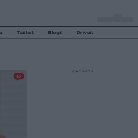
o
Αθήνα
34
C
a
Tasteit
Blogs
Driveit
ΔΙΑΦΗΜΙΣΗ
10