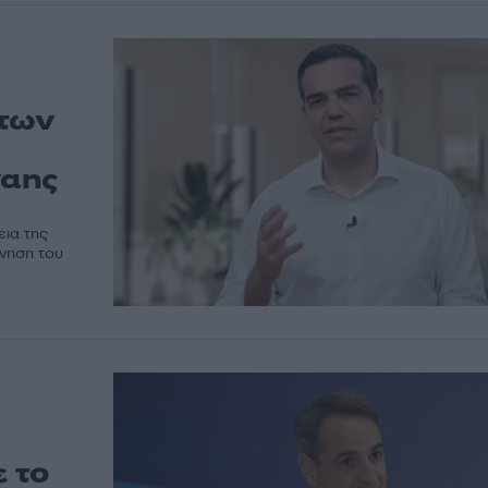
 των
ναης
εια της
ρνηση του
 το