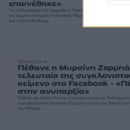
επαινέθηκε»
Τα συλλυπητήρά της εκφράζει η Λίνα Μενδώνη για το θάνατο
της πρώην υπουργού Πολιτισμού Μυρσίνης Ζορμπά. Με δήλω
της η Λίνα Μενδώνγ...
00:21
21.04.23
Πέθανε η Μυρσίνη Ζορμπά
τελευταίο της συγκλονιστι
κείμενο στο Facebook - «
στην ανυπαρξία»
Πέθανε σε ηλικία 74 ετών η πρώην υπουργός Πολιτισμού 
ευρωβουλευτής Μυρσίνη Ζορμπά η οποία είχε διατελέσει 
του Εθνικού...