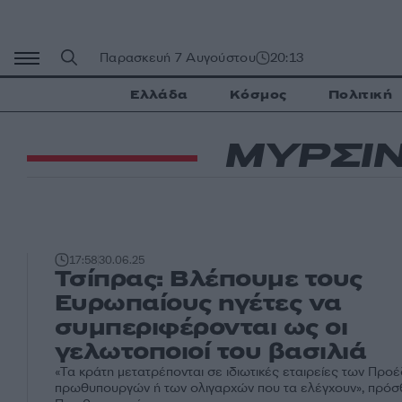
Μετάβαση
σε
περιεχόμενο
Παρασκευή 7 Αυγούστου
20:13
Ελλάδα
Κόσμος
Πολιτική
ΜΥΡΣΙ
17:58
30.06.25
Τσίπρας: Βλέπουμε τους
Ευρωπαίους ηγέτες να
συμπεριφέρονται ως οι
γελωτοποιοί του βασιλιά
«Τα κράτη μετατρέπονται σε ιδιωτικές εταιρείες των Προ
πρωθυπουργών ή των ολιγαρχών που τα ελέγχουν», πρό