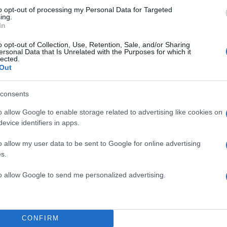
to opt-out of processing my Personal Data for Targeted
ing.
In
o opt-out of Collection, Use, Retention, Sale, and/or Sharing
ersonal Data that Is Unrelated with the Purposes for which it
lected.
Out
consents
o allow Google to enable storage related to advertising like cookies on
evice identifiers in apps.
o allow my user data to be sent to Google for online advertising
s.
to allow Google to send me personalized advertising.
10:42
21.04.23
Η ανακοίνωση του ΣΥΡ
για το θάνατο της πρώη
υπουργού Πολιτισμού
CONFIRM