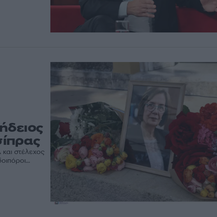
ήδειος
σίπρας
 και στέλεχος
ιπόροι...