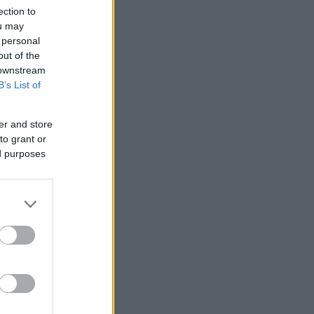
ection to
ou may
 personal
out of the
 downstream
B’s List of
er and store
to grant or
ed purposes