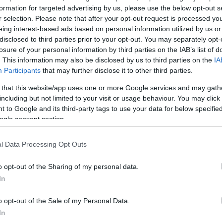
ρσίνη Ζορμπά.
formation for targeted advertising by us, please use the below opt-out s
σε ηλικία 74
r selection. Please note that after your opt-out request is processed y
eing interest-based ads based on personal information utilized by us or
disclosed to third parties prior to your opt-out. You may separately opt-
losure of your personal information by third parties on the IAB’s list of
. This information may also be disclosed by us to third parties on the
IA
Participants
that may further disclose it to other third parties.
 that this website/app uses one or more Google services and may gath
including but not limited to your visit or usage behaviour. You may click 
 to Google and its third-party tags to use your data for below specifi
ogle consent section.
 το
l Data Processing Opt Outs
μπά
τημιακού, πρώην
o opt-out of the Sharing of my personal data.
νωσή του...
In
o opt-out of the Sale of my Personal Data.
In