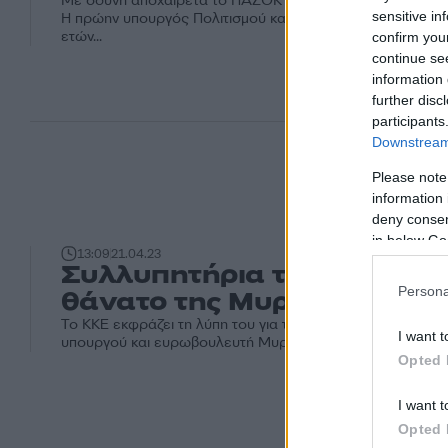
Με οδύνη αποχαιρετά το ΠΑΣΟΚ - Κίνημα Αλλαγής τη Μυ
sensitive in
Η πρώην υπουργός Πολιτισμού και ευρωβουλευτής έφυγε 
ετών...
confirm you
continue se
information 
further disc
participants
Downstream 
Please note
information 
deny consent
in below Go
13:09
21.04.23
Συλλυπητήρια του ΚΚΕ για
Persona
θάνατο της Μυρσίνης Ζορ
Το ΚΚΕ εκφράζει τη λύπη του για τον θάνατο της πανεπισ
I want t
υπουργού και ευρωβουλευτή Μυρσίνης Ζορμπά. Σε ανακοί
Opted 
I want t
Opted 