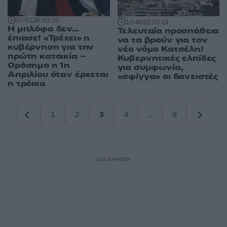
07:01
26.03.19
10:40
22.03.19
Η μπλόφα δεν…
Τελευταία προσπάθεια
έπιασε! «Τρέχει» η
να τα βρούν για τον
κυβέρνηση για την
νέο νόμο Κατσέλη!
πρώτη κατοικία –
Κυβερνητικές ελπίδες
Ορόσημο η 1η
για συμφωνία,
Απριλίου όταν έρχεται
«σφίγγα» οι δανειστές
η τρόικα
1
2
3
4
…
9
Σελίδα
Σελίδα
Σελίδα
Σελίδα
Σελίδα
ΔΙΑΦΗΜΙΣΗ