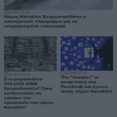
11:53
01.11.19
Νόμος Κατσέλη: Ενεργοποιήθηκε η
ηλεκτρονική πλατφόρμα για τα
υπερχρεωμένα νοικοκυριά
12:35
19.10.19
10:23
27.10.19
Την “έκαψαν” οι
Στο μικροσκόπιο
αναρτήσεις στο
100.000 ΑΦΜ
Facebook και έμεινε
δανειοληπτών! Ποιοι
εκτός νόμου Κατσέλη!
κινδυνεύουν να
χάσουν την
προστασία του νόμου
Κατσέλη!