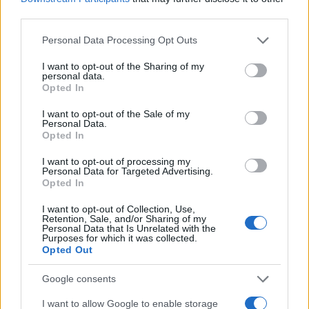
third parties.
Please note that this website/app uses one or more Google
Personal Data Processing Opt Outs
services and may gather and store information including but
not limited to your visit or usage behaviour. You may click to
I want to opt-out of the Sharing of my
personal data.
grant or deny consent to Google and its third-party tags to
Opted In
use your data for below specified purposes in below Google
consent section.
I want to opt-out of the Sale of my
21:52
21.06.19
Personal Data.
Διαπίστωση σοκ: Ο νόμος Κατσέλη «φόρτωσε»
Opted In
τις τράπεζες με κόκκινα δάνεια ύψους
τουλάχιστον 10 δισ. – Βρήκαν καταφύγιο
I want to opt-out of processing my
χιλιάδες κακοπληρωτές
Personal Data for Targeted Advertising.
Opted In
I want to opt-out of Collection, Use,
Retention, Sale, and/or Sharing of my
Personal Data that Is Unrelated with the
Purposes for which it was collected.
Opted Out
Google consents
I want to allow Google to enable storage