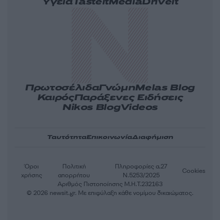
Υγεία
Tasteit
Media
Driveit
Πρωτοσέλιδα
Γνώμη
Melas Blog
Καιρός
Παράξενες Ειδήσεις
Nikos Blog
Videos
Ταυτότητα
Επικοινωνία
Διαφήμιση
Όροι
Πολιτική
Πληροφορίες α.27
Cookies
χρήσης
απορρήτου
Ν.5253/2025
Αριθμός Πιστοποίησης Μ.Η.Τ.232163
© 2026 newsit.gr. Με επιφύλαξη κάθε νομίμου δικαιώματος.