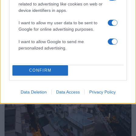
related to advertising like cookies on web or
device identifiers in apps.
I want to allow my user data to be sent to
Google for online advertising purposes.
20:55
28.03.19
Πρώτη κατοικία: Το μεσημέρι της Παρασκευής
I want to allow Google to send me
η ονομαστική ψηφοφορία για το νέο πλαίσιο
personalized advertising.
προστασίας
CONFIRM
Data Deletion
Data Access
Privacy Policy