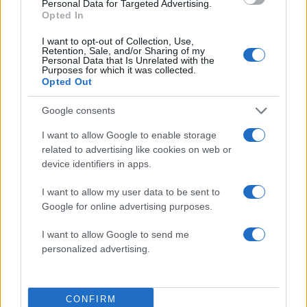
Personal Data for Targeted Advertising.
Opted In
I want to opt-out of Collection, Use,
Retention, Sale, and/or Sharing of my
Personal Data that Is Unrelated with the
Purposes for which it was collected.
Opted Out
Google consents
I want to allow Google to enable storage
related to advertising like cookies on web or
11:50
01.11.18
device identifiers in apps.
Η στιγμή που η παίκτρια reality μαθαίνει τη
δολοφονία του άντρα της και φεύγει στη μέση
του fashion show! Κατέρρευσε στο σπίτι της
I want to allow my user data to be sent to
πεθεράς της
Google for online advertising purposes.
I want to allow Google to send me
personalized advertising.
ΔΙΑΦΗΜΙΣΗ
CONFIRM