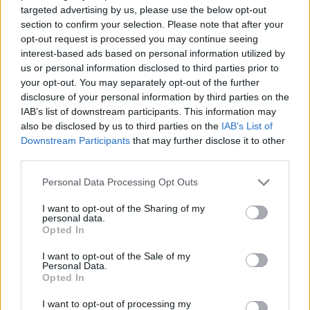
targeted advertising by us, please use the below opt-out
section to confirm your selection. Please note that after your
opt-out request is processed you may continue seeing
interest-based ads based on personal information utilized by
us or personal information disclosed to third parties prior to
your opt-out. You may separately opt-out of the further
disclosure of your personal information by third parties on the
IAB’s list of downstream participants. This information may
also be disclosed by us to third parties on the
IAB’s List of
Downstream Participants
that may further disclose it to other
third parties.
Please note that this website/app uses one or more Google
Personal Data Processing Opt Outs
services and may gather and store information including but
not limited to your visit or usage behaviour. You may click to
I want to opt-out of the Sharing of my
14:20
20.02.20
personal data.
grant or deny consent to Google and its third-party tags to
Ελεύθερη υπό όρους η παίκτρια ριάλιτι που
Opted In
use your data for below specified purposes in below Google
συνελήφθη για όπλα και ναρκωτικά -
Προφυλακίστηκε ο φίλος της [pics]
consent section.
I want to opt-out of the Sale of my
Personal Data.
Opted In
I want to opt-out of processing my