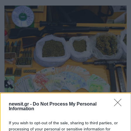
04:53
21.02.20
Μαγνησία: Συνελήφθη πασίγνωστη παίκτρια
newsit.gr -
Do Not Process My Personal
ελληνικού ριάλιτι για όπλα και ναρκωτικά! Οι
Information
εικόνες που δόθηκαν στη δημοσιότητα
If you wish to opt-out of the sale, sharing to third parties, or
processing of your personal or sensitive information for