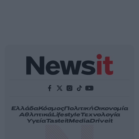
Ελλάδα
Κόσμος
Πολιτική
Οικονομία
Αθλητικά
Lifestyle
Τεχνολογία
Υγεία
Tasteit
Media
Driveit