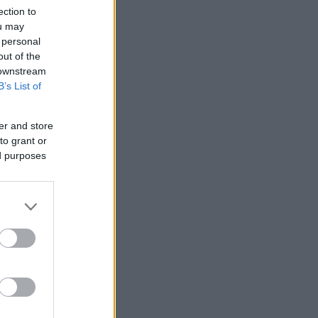
ection to
ou may
 personal
out of the
 downstream
B’s List of
er and store
to grant or
ed purposes