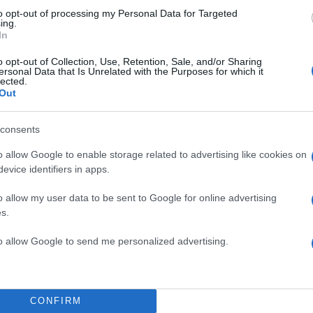
to opt-out of processing my Personal Data for Targeted
ing.
In
o opt-out of Collection, Use, Retention, Sale, and/or Sharing
ersonal Data that Is Unrelated with the Purposes for which it
lected.
Out
consents
o allow Google to enable storage related to advertising like cookies on
evice identifiers in apps.
o allow my user data to be sent to Google for online advertising
s.
to allow Google to send me personalized advertising.
16:28
02.05.20
CONFIRM