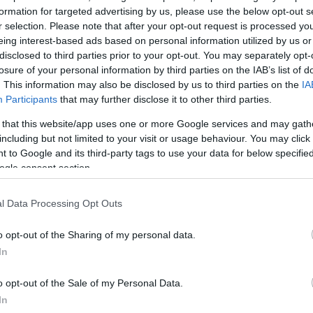
ικά και
formation for targeted advertising by us, please use the below opt-out s
r selection. Please note that after your opt-out request is processed y
ις Πανελλήνιες
eing interest-based ads based on personal information utilized by us or
ημερομηνίες...
disclosed to third parties prior to your opt-out. You may separately opt-
losure of your personal information by third parties on the IAB’s list of
. This information may also be disclosed by us to third parties on the
IA
Participants
that may further disclose it to other third parties.
 that this website/app uses one or more Google services and may gath
including but not limited to your visit or usage behaviour. You may click 
 to Google and its third-party tags to use your data for below specifi
ogle consent section.
l Data Processing Opt Outs
χή –
λόγω
o opt-out of the Sharing of my personal data.
In
τος επιβεβαίωση
o opt-out of the Sale of my Personal Data.
για τη
In