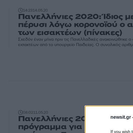
14:23
14.05.20
Πανελλήνιες 2020: Ίδιος μ
πέρυσι λόγω κορονοϊού ο 
των εισακτέων (πίνακες)
Σχεδόν έναν μήνα πριν τις Πανελλαδικές ανακοινώθηκε ο
εισακτέων από το υπουργείο Παιδείας. Ο συνολικός αριθμό
08:02
11.05.20
Πανελλήνιες 2020: Το
newsit.gr 
πρόγραμμα για ΓΕΛ – ΕΠΑΛ
If you wish 