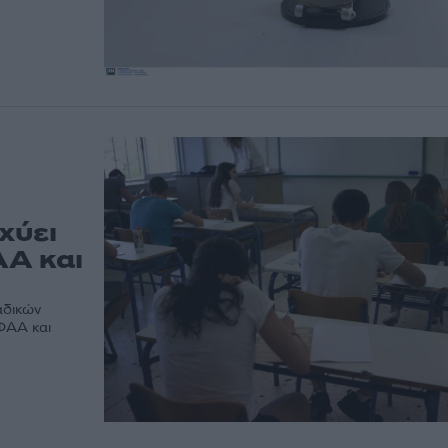
χύει
ΑΑ και
αδικών
ΕΦΑΑ και