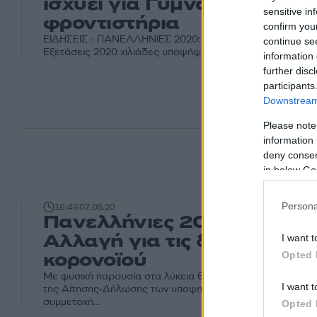
ισχύει για Γυμνάσια, Δημοτ
sensitive in
φροντιστήρια
confirm you
ΕΙΔΗΣΕΙΣ - ΠΑΝΕΛΛΗΝΙΕΣ 2020: Στην τελική ευθεία για τ
continue se
Εξετάσεις 2020 χιλιάδες υποψήφιοι και οι οικείοι τους. Οι 
information 
further disc
participants
Downstream 
Please note
information 
deny consent
in below Go
Persona
16:46
07.05.20
Πανελλήνιες 2020: Προσο
Αλλαγή για τις δηλώσεις 
I want t
κορονοϊού
Opted 
Με φυσική παρουσία στα λύκεια θα χρειαστεί να γίνει φέ
I want t
της Αίτησης-Δήλωσης των υποψηφίων των ΓΕΛ και ΕΠΑΛ 
συμμετοχή...
Opted 