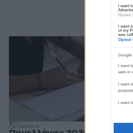
I want 
Advertis
Opted 
I want t
of my P
was col
Opted 
Google 
I want t
web or d
I want t
purpose
I want 
07:02
04.05.20
Πανελλήνιες 2020: Το